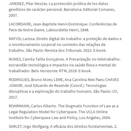
JIMENEZ, Pilar Nicolas. La protección jurídica de los datos
genéticos de carácter personal. Barcelona: Editorial Comares,
2007.
LACORDAIRE, Jean-Baptiste Henri-Dominique. Conferências de
Paris de Notre-Dame. Labourdette Henri, 1848.
MATOS, Larissa. Direito digital do trabalho: a proteção de dados e
o monitoramento corporal no contexto das relações de
trabalho. São Paulo: Revista dos Tribunais. 2022. E-book.
NUNES, Camila Talita Gonçalves. A Precarização no teletrabalho:
escravidão tecnológica e impactos na saúde física e mental do
trabalhador. Belo Horizonte: RTM, 2018. E-book.
RODRIGUES, Bruno Alves; LEME, Ana Carolina Reis Paes; CHAVES
JÚNIOR, José Eduardo de Resende (Coord.). Tecnologias
disruptivas e a exploração do trabalho humano. São Paulo: LTr,
2017.
ROHRMANN, Carlos Alberto. The Dogmatic Function of Law as a
Legal Regulation Model for Cyberspace. The UCLA Online
Institute for Cyberspace Law and Policy, Los Angeles, 2004.
SARLET, Ingo Wolfgang. A eficácia dos direitos fundamentais. 2.