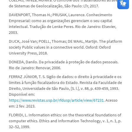
de Sistemas de Geolocalização, São Paulo: LTr, 2017.
DAVENPORT, Thomas H.; PRUSAK, Laurence. Conhecimento
Empresarial: como as organizações gerenciam o seu capital
intelectual. Tradução de Lenke Peres. Rio de Janeiro: Elsevier,
2003.
DIJCK, José Van; POELL, Thomas; DE WAAL, Martijn. The platform
society Public values in a connective world. Oxford: Oxford
University Press, 2018.
DONEDA, Danilo. Da privacidade à proteção de dados pessoais.
Rio de Janeiro: Renovar, 2006.
FERRAZ JÚNIOR, T. S. Sigilo de dados: o direito à privacidade e os
limites à função fiscalizadora do Estado. Revista da Faculdade de
Direito, Universidade de São Paulo, [S. l.], v. 88, p. 439-459, 1993.
Disponível em:
https://www.revistas.usp.br/rfdusp/article/view/67231
. Acesso
em: 2 fev. 2023.
FLORIDI, L. Information ethics: on the theoretical foundations of
computer ethics. Ethics and Information Technology, v. 1, n. 1, p.
32–52, 1999.