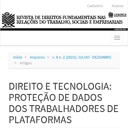
Navegação
Cadastro
Acesso
Principal
Conteúdo
principal
Barra
Lateral
Toggl
naviga
Início
Arquivos
v. 9 n. 2 (2023): JULHO - DEZEMBRO
Artigos
DIREITO E TECNOLOGIA:
PROTEÇÃO DE DADOS
DOS TRABALHADORES DE
PLATAFORMAS