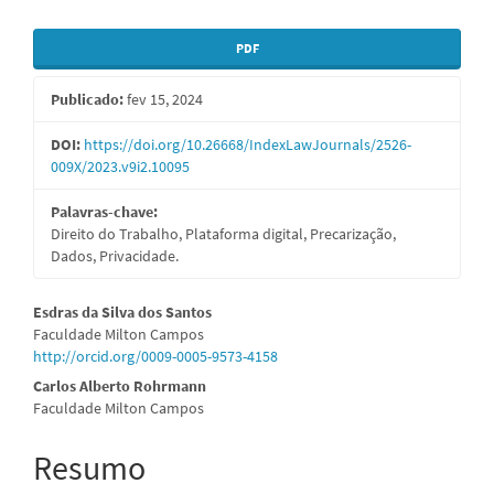
Barra
PDF
lateral
Publicado:
fev 15, 2024
de
artigos
DOI:
https://doi.org/10.26668/IndexLawJournals/2526-
009X/2023.v9i2.10095
Palavras-chave:
Direito do Trabalho, Plataforma digital, Precarização,
Dados, Privacidade.
Conteúdo
Esdras da Silva dos Santos
Faculdade Milton Campos
do
http://orcid.org/0009-0005-9573-4158
artigo
Carlos Alberto Rohrmann
Faculdade Milton Campos
principal
Resumo