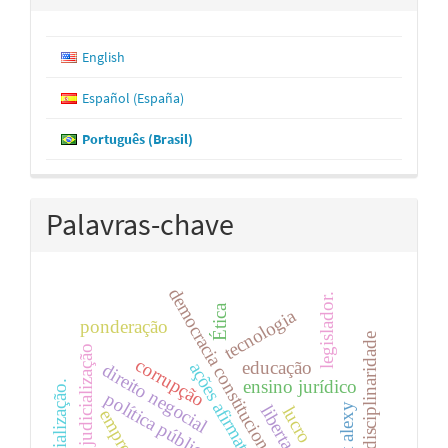
English
Español (España)
Português (Brasil)
Palavras-chave
democracia constitucional.
legislador.
Ética
tecnologia
ponderação
transdisciplinaridade
judicialização
corrupção
educação
ações afirmativas
direito negocial
ensino jurídico
judicialização.
política pública
robert alexy
libertação
lucro
empresas