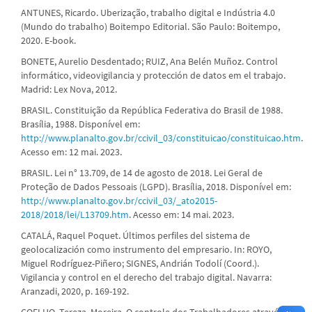
ANTUNES, Ricardo. Uberização, trabalho digital e Indústria 4.0
(Mundo do trabalho) Boitempo Editorial. São Paulo: Boitempo,
2020. E-book.
BONETE, Aurelio Desdentado; RUIZ, Ana Belén Muñoz. Control
informático, videovigilancia y protección de datos em el trabajo.
Madrid: Lex Nova, 2012.
BRASIL. Constituição da República Federativa do Brasil de 1988.
Brasília, 1988. Disponível em:
http://www.planalto.gov.br/ccivil_03/constituicao/constituicao.htm
.
Acesso em: 12 mai. 2023.
BRASIL. Lei n° 13.709, de 14 de agosto de 2018. Lei Geral de
Proteção de Dados Pessoais (LGPD). Brasília, 2018. Disponível em:
http://www.planalto.gov.br/ccivil_03/_ato2015-
2018/2018/lei/L13709.htm
. Acesso em: 14 mai. 2023.
CATALÁ, Raquel Poquet. Últimos perfiles del sistema de
geolocalización como instrumento del empresario. In: ROYO,
Miguel Rodríguez-Piñero; SIGNES, Andrián Todolí (Coord.).
Vigilancia y control en el derecho del trabajo digital. Navarra:
Aranzadi, 2020, p. 169-192.
COELHO, Tereza, Moreira. O controle dos Trabalhadores através