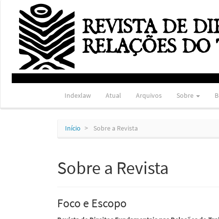
Navegação
Principal
Conteúdo
principal
Barra
Lateral
Indexlaw
Atual
Arquivos
Sobre
B
Início
Sobre a Revista
Sobre a Revista
Foco e Escopo