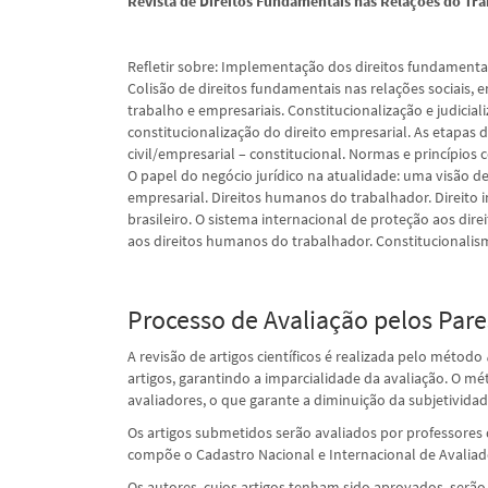
Revista de Direitos Fundamentais nas Relações do Tra
Refletir sobre: Implementação dos direitos fundamentais
Colisão de direitos fundamentais nas relações sociais, 
trabalho e empresariais. Constitucionalização e judicial
constitucionalização do direito empresarial. As etapas
civil/empresarial – constitucional. Normas e princípios 
O papel do negócio jurídico na atualidade: uma visão de 
empresarial. Direitos humanos do trabalhador. Direito 
brasileiro. O sistema internacional de proteção aos di
aos direitos humanos do trabalhador. Constitucionalism
Processo de Avaliação pelos Pare
A revisão de artigos científicos é realizada pelo método
artigos, garantindo a imparcialidade da avaliação. O m
avaliadores, o que garante a diminuição da subjetividad
Os artigos submetidos serão avaliados por professores d
compõe o Cadastro Nacional e Internacional de Avalia
Os autores, cujos artigos tenham sido aprovados, serão 