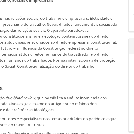
balho, Sociais e Empresariais
 nas relações sociais, do trabalho e empresariais. Efetividade e
empresariais e do trabalho. Novos direitos fundamentais sociais, do
ização das relações sociais. O aparente paradoxo: a
 do constitucionalismo e a evolução contemporânea do direito
constitucionais, relacionados ao direito empresarial constitucional.
futuro – a influência da Constituição Federal no direito
internacional dos direitos humanos do trabalhador e o direito
reitos humanos do trabalhador. Normas internacionais de proteção
o Social. Constitucionalização do direito do trabalho.
s
double blind review
, que possibilita a análise inominada dos
étodo ainda exige o exame do artigo por no mínimo dois
e e de preferências ideológicas.
outores e especialistas nos temas prioritários do periódico e que
dores do CONPEDI – CNIAC.
notificados via e-mail e terão acesso ao resultado.