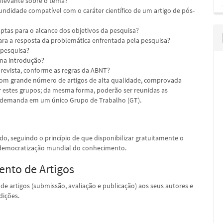
relevante sobre o tema?
undidade compatível com o caráter científico de um artigo de pós-
aptas para o alcance dos objetivos da pesquisa?
ra a resposta da problemática enfrentada pela pesquisa?
 pesquisa?
 na introdução?
 revista, conforme as regras da ABNT?
com grande número de artigos de alta qualidade, comprovada
ir estes grupos; da mesma forma, poderão ser reunidas as
a demanda em um único Grupo de Trabalho (GT).
údo, seguindo o princípio de que disponibilizar gratuitamente o
 democratização mundial do conhecimento.
ento de Artigos
e artigos (submissão, avaliação e publicação) aos seus autores e
dições.