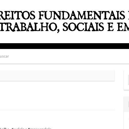
uscar
E
S