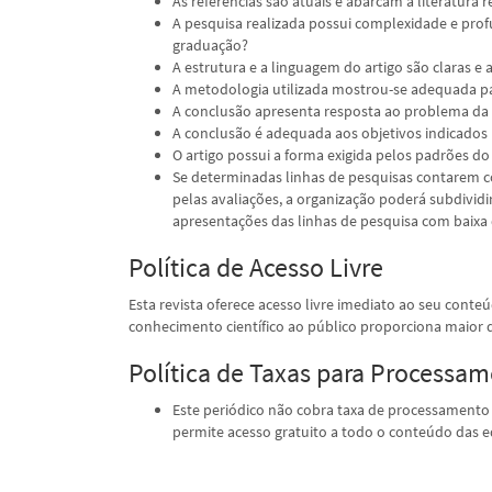
As referências são atuais e abarcam a literatura 
A pesquisa realizada possui complexidade e prof
graduação?
A estrutura e a linguagem do artigo são claras e 
A metodologia utilizada mostrou-se adequada pa
A conclusão apresenta resposta ao problema da
A conclusão é adequada aos objetivos indicados
O artigo possui a forma exigida pelos padrões do
Se determinadas linhas de pesquisas contarem 
pelas avaliações, a organização poderá subdivid
apresentações das linhas de pesquisa com baix
Política de Acesso Livre
Esta revista oferece acesso livre imediato ao seu conte
conhecimento científico ao público proporciona maior
Política de Taxas para Processam
Este periódico não cobra taxa de processamento d
permite acesso gratuito a todo o conteúdo das e