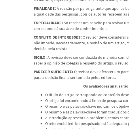
FINALIDADE:
A revisão por pares garante que apenas 
a qualidade das pesquisas, pois os autores recebem as s
ESPECIALIDADE:
Ao receber um convite para revisar um 
corresponde à sua área de conhecimento”.
CONFLITO DE INTERESSES:
O revisor deve considerar s
não impede, necessariamente, a revisão de um artigo, m
decisão pela revista.
SIGILO:
A revisão deve ser conduzida de maneira confide
saber a opinião de colegas a respeito do artigo, o revi
PARECER SUFICIENTE:
O revisor deve oferecer um pare
para a decisão final a ser tomada pelos editores.
Os avaliadores analisarão
O título do artigo corresponde ao conteúdo des
O artigo foi encaminhado à linha de pesquisa cor
O resumo e as palavras-chave indicam os objetiv
O resumo e as palavras-chave foram traduzidos c
A introdução apresenta o problema, temas centrai
O referencial teórico pesquisado está adequado