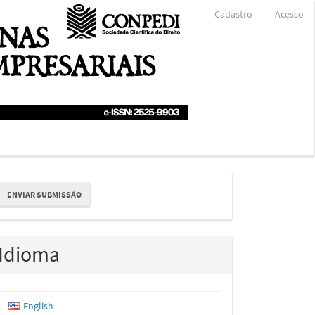
Cadastro
Acesso
nviar
ENVIAR SUBMISSÃO
ubmissão
Idioma
English