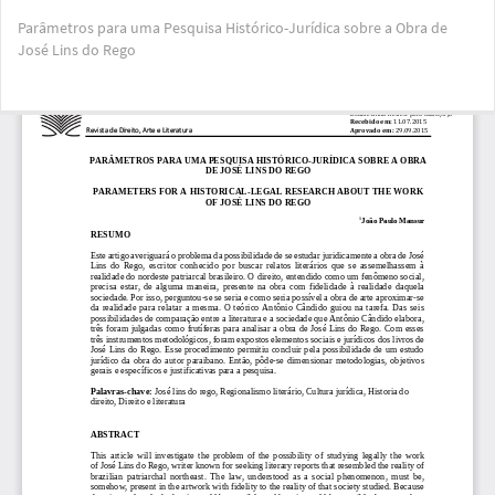
Voltar
Parâmetros para uma Pesquisa Histórico-Jurídica sobre a Obra de
aos
José Lins do Rego
Detalhes
do
Artigo
Bai
Ba
PD