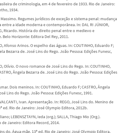
sileira de criminologia, em 4 de fevereiro de 1933. Rio de Janeiro:
ntho, 1934.
Massimo. Regumes jurídicos de exceção e sistema penal: mudança
 entre a idade moderna e contemporânea. In: DAL RI JÚNIOR,
, Ricardo. História do direito penal entre o medievo e
 Belo Horizonte: Editora Del Rey, 2011.
 Afonso Arinos. O espelho das águas. In: COUTINHO, Eduardo F;
la Bezarra de. José Lins do Rego. João Pessoa: Edições Funesc,
Olívio. O novo romance de José Lins do Rego. In: COUTINHO,
ASTRO, Ângela Bezarra de. José Lins do Rego. João Pessoa: Edições
.
mar. Dois meninos. In: COUTINHO, Eduardo F; CASTRO, Ângela
José Lins do Rego. João Pessoa: Edições Funesc, 1991.
LCANTI, Ivan. Apresentação. In: REGO, José Lins do. Menino de
ª ed. Rio de Janeiro: José Olympio Editora, 2012b.
iano; LEBENSZTAYN, Ieda (org.); SALLA, Thiago Mio (Org.).
 de Janeiro: Editora Record, 2014.
ins do. Água-mãe. 13ª ed. Rio de Janeiro: José Olympio Editora,