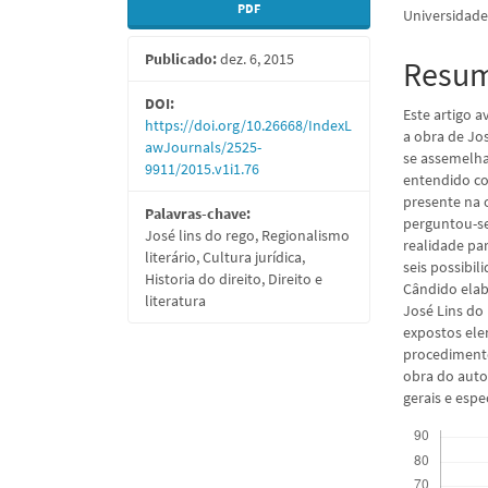
PDF
Universidade 
lateral
do
Publicado:
dez. 6, 2015
de
artigo
Resu
artigos
princi
DOI:
Este artigo 
https://doi.org/10.26668/IndexL
a obra de Jos
awJournals/2525-
se assemelhas
9911/2015.v1i1.76
entendido co
presente na 
Palavras-chave:
perguntou-se
José lins do rego, Regionalismo
realidade pa
literário, Cultura jurídica,
seis possibi
Historia do direito, Direito e
Cândido elabo
literatura
José Lins do
expostos elem
procedimento
obra do auto
gerais e espec
Downloads