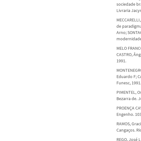
sociedade bra
Livraria Jacy
MECCARELLI, 
de paradigma
Arno; SONTAG
modernidade.
MELO FRANCO,
CASTRO, Ânge
1991.
MONTENEGRO, 
Eduardo F; C
Funesc, 1991
PIMENTEL, Os
Bezarra de. 
PROENÇA CAVA
Engenho. 103
RAMOS, Gracil
Cangaços. Rio
REGO, José L