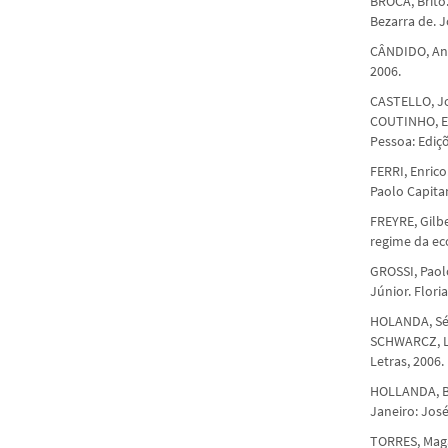
BROCA, Brito
Bezarra de. 
CÂNDIDO, Antô
2006.
CASTELLO, Jo
COUTINHO, Ed
Pessoa: Ediç
FERRI, Enrico
Paolo Capitan
FREYRE, Gilbe
regime da eco
GROSSI, Paol
Júnior. Flori
HOLANDA, Sér
SCHWARCZ, Lil
Letras, 2006.
HOLLANDA, Be
Janeiro: Jos
TORRES, Maga