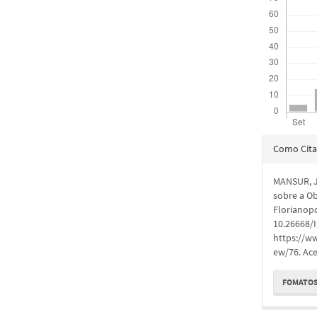
Detal
Como Cita
do
MANSUR, J
artigo
sobre a O
Florianopol
10.26668/
https://ww
ew/76. Ace
FOMATOS