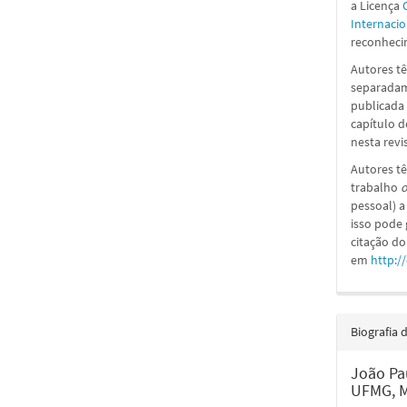
a
Licença
Internacio
reconhecim
Autores tê
separadame
publicada 
capítulo d
nesta revi
Autores tê
trabalho
o
pessoal) a
isso pode
citação do
em
http:/
Biografia 
João Pa
UFMG, Mi