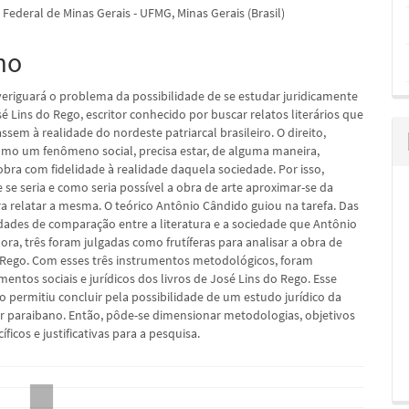
Federal de Minas Gerais - UFMG, Minas Gerais (Brasil)
mo
pal
averiguará o problema da possibilidade de se estudar juridicamente
é Lins do Rego, escritor conhecido por buscar relatos literários que
sem à realidade do nordeste patriarcal brasileiro. O direito,
mo um fenômeno social, precisa estar, de alguma maneira,
obra com fidelidade à realidade daquela sociedade. Por isso,
 se seria e como seria possível a obra de arte aproximar-se da
ra relatar a mesma. O teórico Antônio Cândido guiou na tarefa. Das
lidades de comparação entre a literatura e a sociedade que Antônio
ra, três foram julgadas como frutíferas para analisar a obra de
 Rego. Com esses três instrumentos metodológicos, foram
entos sociais e jurídicos dos livros de José Lins do Rego. Esse
 permitiu concluir pela possibilidade de um estudo jurídico da
r paraibano. Então, pôde-se dimensionar metodologias, objetivos
íficos e justificativas para a pesquisa.