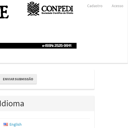
Cadastro
Acesso
nviar
ENVIAR SUBMISSÃO
ubmissão
Idioma
English