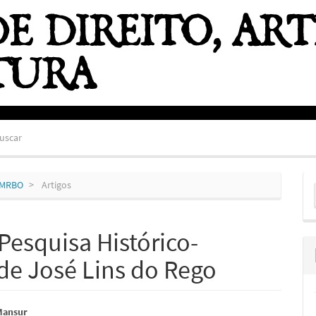
uscar
E
ZEMRBO
Artigos
S
esquisa Histórico-
 de José Lins do Rego
údo
Mansur