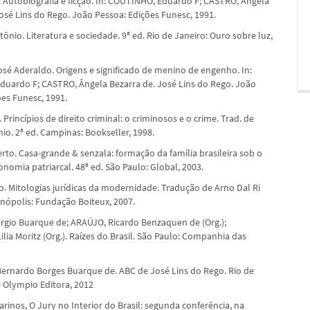
. Autobiografia e ficção. In: COUTINHO, Eduardo F; CASTRO, Ângela
José Lins do Rego. João Pessoa: Edições Funesc, 1991.
nio. Literatura e sociedade. 9ª ed. Rio de Janeiro: Ouro sobre luz,
sé Aderaldo. Origens e significado de menino de engenho. In:
uardo F; CASTRO, Ângela Bezarra de. José Lins do Rego. João
ões Funesc, 1991.
. Princípios de direito criminal: o criminosos e o crime. Trad. de
io. 2ª ed. Campinas: Bookseller, 1998.
rto. Casa-grande & senzala: formação da família brasileira sob o
nomia patriarcal. 48ª ed. São Paulo: Global, 2003.
o. Mitologias jurídicas da modernidade. Tradução de Arno Dal Ri
anópolis: Fundação Boiteux, 2007.
gio Buarque de; ARAÚJO, Ricardo Benzaquen de (Org.);
ia Moritz (Org.). Raízes do Brasil. São Paulo: Companhia das
rnardo Borges Buarque de. ABC de José Lins do Rego. Rio de
é Olympio Editora, 2012
rinos, O Jury no Interior do Brasil: segunda conferência, na