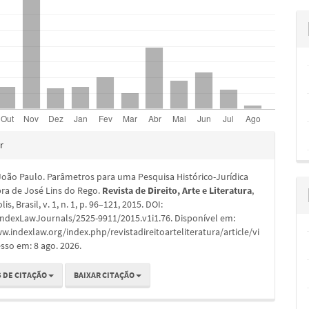
hes
r
oão Paulo. Parâmetros para uma Pesquisa Histórico-Jurídica
bra de José Lins do Rego.
Revista de Direito, Arte e Literatura
,
is, Brasil, v. 1, n. 1, p. 96–121, 2015. DOI:
IndexLawJournals/2525-9911/2015.v1i1.76. Disponível em:
w.indexlaw.org/index.php/revistadireitoarteliteratura/article/vi
sso em: 8 ago. 2026.
 DE CITAÇÃO
BAIXAR CITAÇÃO