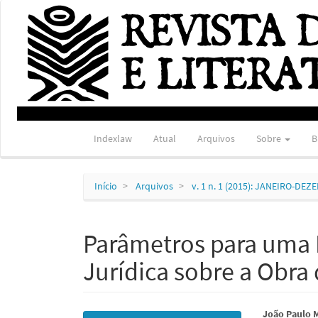
Navegação
Principal
Conteúdo
principal
Barra
Lateral
Indexlaw
Atual
Arquivos
Sobre
B
Início
Arquivos
v. 1 n. 1 (2015): JANEIRO-DE
Parâmetros para uma P
Jurídica sobre a Obra
Barra
Conte
João Paulo 