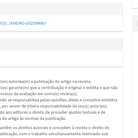
 (2015): JANEIRO-DEZEMRBO
or(es) autoriza(m) a publicação do artigo na revista;
or(es) garante(m) que a contribuição é original e inédita e que não
ocesso de avaliação em outra(s) revista(s);
a não se responsabiliza pelas opiniões, ideias e conceitos emitidos
, por serem de inteira responsabilidade de seu(s) autor(es);
ado aos editores o direito de proceder ajustes textuais e de
 do artigo às normas da publicação.
ntêm os direitos autorais e concedem à revista o direito de
publicação, com o trabalho simultaneamente licenciado sob