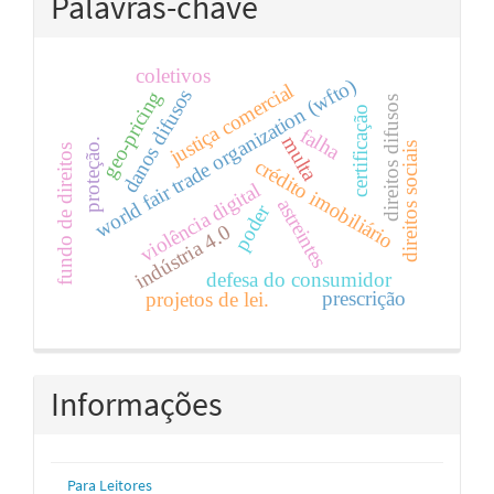
Palavras-chave
coletivos
world fair trade organization (wfto)
justiça comercial
danos difusos
geo-pricing
direitos difusos
certificação
falha
multa
proteção.
direitos sociais
fundo de direitos
crédito imobiliário
violência digital
astreintes
poder
indústria 4.0
defesa do consumidor
prescrição
projetos de lei.
Informações
Para Leitores