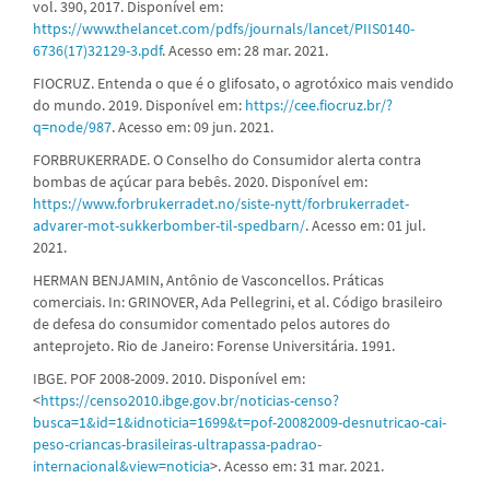
vol. 390, 2017. Disponível em:
https://www.thelancet.com/pdfs/journals/lancet/PIIS0140-
6736(17)32129-3.pdf
. Acesso em: 28 mar. 2021.
FIOCRUZ. Entenda o que é o glifosato, o agrotóxico mais vendido
do mundo. 2019. Disponível em:
https://cee.fiocruz.br/?
q=node/987
. Acesso em: 09 jun. 2021.
FORBRUKERRADE. O Conselho do Consumidor alerta contra
bombas de açúcar para bebês. 2020. Disponível em:
https://www.forbrukerradet.no/siste-nytt/forbrukerradet-
advarer-mot-sukkerbomber-til-spedbarn/
. Acesso em: 01 jul.
2021.
HERMAN BENJAMIN, Antônio de Vasconcellos. Práticas
comerciais. In: GRINOVER, Ada Pellegrini, et al. Código brasileiro
de defesa do consumidor comentado pelos autores do
anteprojeto. Rio de Janeiro: Forense Universitária. 1991.
IBGE. POF 2008-2009. 2010. Disponível em:
<
https://censo2010.ibge.gov.br/noticias-censo?
busca=1&id=1&idnoticia=1699&t=pof-20082009-desnutricao-cai-
peso-criancas-brasileiras-ultrapassa-padrao-
internacional&view=noticia
>. Acesso em: 31 mar. 2021.