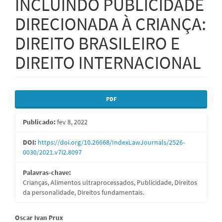
INCLUINDO PUBLICIDADE
DIRECIONADA À CRIANÇA:
DIREITO BRASILEIRO E
DIREITO INTERNACIONAL
Barra
PDF
lateral
Publicado:
fev 8, 2022
de
artigos
DOI:
https://doi.org/10.26668/IndexLawJournals/2526-
0030/2021.v7i2.8097
Palavras-chave:
Crianças, Alimentos ultraprocessados, Publicidade, Direitos
da personalidade, Direitos fundamentais.
Conteúdo
Oscar Ivan Prux