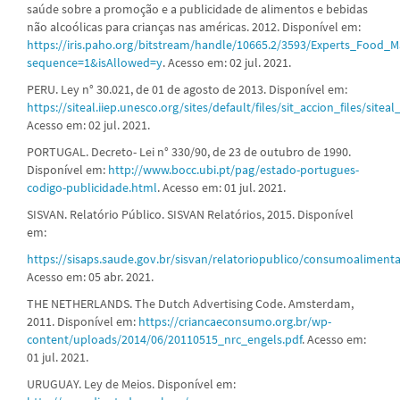
saúde sobre a promoção e a publicidade de alimentos e bebidas
não alcoólicas para crianças nas américas. 2012. Disponível em:
https://iris.paho.org/bitstream/handle/10665.2/3593/Experts_Food
sequence=1&isAllowed=y
. Acesso em: 02 jul. 2021.
PERU. Ley n° 30.021, de 01 de agosto de 2013. Disponível em:
https://siteal.iiep.unesco.org/sites/default/files/sit_accion_files/site
Acesso em: 02 jul. 2021.
PORTUGAL. Decreto- Lei n° 330/90, de 23 de outubro de 1990.
Disponível em:
http://www.bocc.ubi.pt/pag/estado-portugues-
codigo-publicidade.html
. Acesso em: 01 jul. 2021.
SISVAN. Relatório Público. SISVAN Relatórios, 2015. Disponível
em:
https://sisaps.saude.gov.br/sisvan/relatoriopublico/consumoalimenta
Acesso em: 05 abr. 2021.
THE NETHERLANDS. The Dutch Advertising Code. Amsterdam,
2011. Disponível em:
https://criancaeconsumo.org.br/wp-
content/uploads/2014/06/20110515_nrc_engels.pdf
. Acesso em:
01 jul. 2021.
URUGUAY. Ley de Meios. Disponível em: