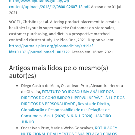
http://www.diputados.gub.uy/wp-
content/uploads/2013/12/0800-C2607-13.pdf
. Acesso em: 01 jul.
2021.
VOGEL, Christina; et al. Altering product placement to create a
healthier layout in supermarkets: Outcomes on store sales,
customer purchasing, and diet in a prospective matched
controlled cluster study. In: Plos One, 2021. Disponível em:
https://journals.plos.org/plosmedicine/article?
id=10.1371/journal.pmed.1003729
. Acesso em: 16 set. 2021.
Artigos mais lidos pelo mesmo(s)
autor(es)
Diego Castro de Melo, Oscar Ivan Prux, Alexandre Herrera
de Oliveira,
ESTATUTO DO IDOSO: UMA ANÁLISE DOS
DIREITOS DO CONSUMIDOR HIPERVULNERÁVEL À LUZ DOS
DIREITOS DA PERSONALIDADE
,
Revista de Direito,
Globalização e Responsabilidade nas Relações de
Consumo: v. 6 n. 1 (2020): V. 6. N.1 (2020) - JANEIRO -
JUNHO
Oscar Ivan Prux, Marina Weiss Gonçalves,
ROTULAGEM
NUTRICIONAL DE ALIMENTOS E SUA RELAÇÃO COM OS