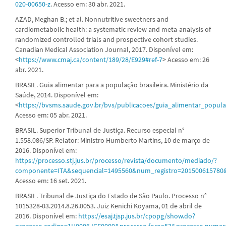
020-00650-z
. Acesso em: 30 abr. 2021.
AZAD, Meghan B.; et al. Nonnutritive sweetners and
cardiometabolic health: a systematic review and meta-analysis of
randomized controlled trials and prospective cohort studies.
Canadian Medical Association Journal, 2017. Disponível em:
<
https://www.cmaj.ca/content/189/28/E929#ref-7
> Acesso em: 26
abr. 2021.
BRASIL. Guia alimentar para a população brasileira. Ministério da
Saúde, 2014. Disponível em:
<
https://bvsms.saude.gov.br/bvs/publicacoes/guia_alimentar_popula
Acesso em: 05 abr. 2021.
BRASIL. Superior Tribunal de Justiça. Recurso especial n°
1.558.086/SP. Relator: Ministro Humberto Martins, 10 de março de
2016. Disponível em:
https://processo.stj.jus.br/processo/revista/documento/mediado/?
componente=ITA&sequencial=1495560&num_registro=201500615780
Acesso em: 16 set. 2021.
BRASIL. Tribunal de Justiça do Estado de São Paulo. Processo n°
1015328-03.2014.8.26.0053. Juiz Kenichi Koyama, 01 de abril de
2016. Disponível em:
https://esaj.tjsp.jus.br/cpopg/show.do?
processo.codigo=1H0006JCF0000&processo.foro=53&processo.numer