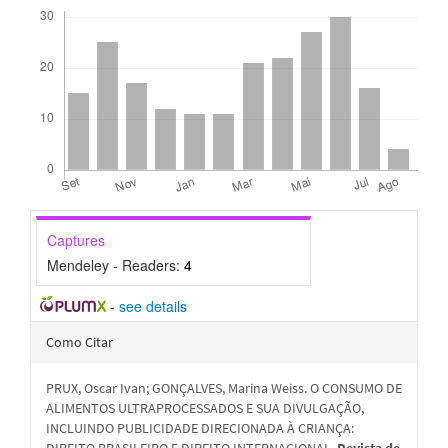
Downloads
Captures
Mendeley - Readers:
4
-
see details
Detalhes
Como Citar
do
PRUX, Oscar Ivan; GONÇALVES, Marina Weiss. O CONSUMO DE
artigo
ALIMENTOS ULTRAPROCESSADOS E SUA DIVULGAÇÃO,
INCLUINDO PUBLICIDADE DIRECIONADA À CRIANÇA:
DIREITO BRASILEIRO E DIREITO INTERNACIONAL.
Revista de