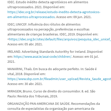
IDEC. Estudo inédito detecta agrotóxicos em alimentos
ultraprocessados. 2021. Disponível em:
https://idec.org.br/release/estudo-inedito-detecta-agrotoxicos-
em-alimentos-ultraprocessados
. Acesso em: 09 jun. 2021.
IDEC; UNICEF. Influência dos rótulos de alimentos
ultraprocessados na percepção, preferências e escolhas
alimentares de crianças brasileiras. IDEC, 2019. Disponível em:
<
https://idec.org.br/sites/default/files/arquivos/pesquisa_idec_unicef
Acesso em: 05 abr. 2021.
IRELAND. Advertising Standards Autorithy for Ireland. Disponível
em:
https://www.asai.ie/asai-code/children/
. Acesso: em 01 jul.
2021.
MANARINI, Thaís. Em busca do adoçante perfeito. In: Saúde é
vital, 2018. Disponível em:
https://www.sbp.com.br/fileadmin/user_upload/Revista_Saude_agost
Acesso em: 30 abr. 2021.
MIRAGEM, Bruno. Curso de direito do consumidor. 8. ed. São
Paulo: Revista dos Tribunais, 2019.
ORGANIZAÇÃO PAN-AMERICANA DE SAÚDE. Recomendações da
consulta de especialistas da organização pan-americana da