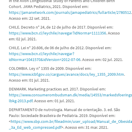
in the Avon Longitudinal Study of Parents and Children Birth
Cohort. JAMA Pediatrics, 2021. Disponível em:
https://jamanetwork.com/journals/jamapediatrics/fullarticle/2780512
.
Acesso em: 22 set. 2021.
CHILE. Decreto n° 24, de 12 de julho de 2017. Disponível em:
https://www.bcn.cl/leychile/navegar?idNorma=1111356
. Acesso
em: 02 jul. 2021.
CHILE. Lei n° 20.606, de 06 de julho de 2012. Disponível em:
https://www.bcn.cl/leychile/navegar?
idNorma=1041570&idVersion=2012-07-06
. Acesso em: 02 jul. 2021.
COLOMBIA. Ley n° 1355 de 2009. Disponível em:
https://www.icbf.gov.co/cargues/avance/docs/ley_1355_2009.htm
.
Acesso em: 01 jul. 2021.
DENMARK. Marketing practices act. 2017. Disponível em:
https://www.consumerombudsman.dk/media/14553/markedsfoerings
lbkg-2013.pdf
. Acesso em: 01 jul. 2021.
DEPARTAMENTO de nutrologia. Manual de orientação. 3. ed. São
Paulo: Sociedade Brasileira de Pediatria. 2019. Disponível em:
<
https://www.sbp.com.br/fileadmin/user_upload/Manual_de_Obesid
_3a_Ed_web_compressed.pdf
>. Acesso em: 31 mar. 2021.