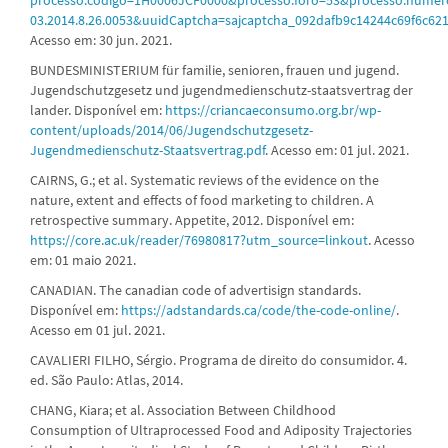
03.2014.8.26.0053&uuidCaptcha=sajcaptcha_092dafb9c14244c69f6c62
Acesso em: 30 jun. 2021.
BUNDESMINISTERIUM für familie, senioren, frauen und jugend.
Jugendschutzgesetz und jugendmedienschutz-staatsvertrag der
lander. Disponível em:
https://criancaeconsumo.org.br/wp-
content/uploads/2014/06/Jugendschutzgesetz-
Jugendmedienschutz-Staatsvertrag.pdf
. Acesso em: 01 jul. 2021.
CAIRNS, G.; et al. Systematic reviews of the evidence on the
nature, extent and effects of food marketing to children. A
retrospective summary. Appetite, 2012. Disponível em:
https://core.ac.uk/reader/76980817?utm_source=linkout
. Acesso
em: 01 maio 2021.
CANADIAN. The canadian code of advertisign standards.
Disponível em:
https://adstandards.ca/code/the-code-online/
.
Acesso em 01 jul. 2021.
CAVALIERI FILHO, Sérgio. Programa de direito do consumidor. 4.
ed. São Paulo: Atlas, 2014.
CHANG, Kiara; et al. Association Between Childhood
Consumption of Ultraprocessed Food and Adiposity Trajectories