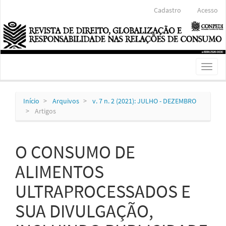
Navegação
Cadastro
Acesso
Principal
Conteúdo
principal
Barra
Lateral
Toggl
naviga
Início
Arquivos
v. 7 n. 2 (2021): JULHO - DEZEMBRO
Artigos
O CONSUMO DE
ALIMENTOS
ULTRAPROCESSADOS E
SUA DIVULGAÇÃO,