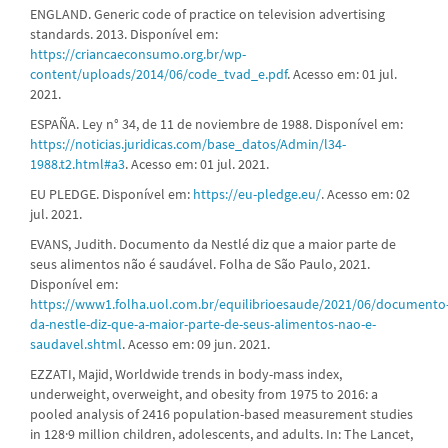
ENGLAND. Generic code of practice on television advertising
standards. 2013. Disponível em:
https://criancaeconsumo.org.br/wp-
content/uploads/2014/06/code_tvad_e.pdf
. Acesso em: 01 jul.
2021.
ESPAÑA. Ley n° 34, de 11 de noviembre de 1988. Disponível em:
https://noticias.juridicas.com/base_datos/Admin/l34-
1988.t2.html#a3
. Acesso em: 01 jul. 2021.
EU PLEDGE. Disponível em:
https://eu-pledge.eu/
. Acesso em: 02
jul. 2021.
EVANS, Judith. Documento da Nestlé diz que a maior parte de
seus alimentos não é saudável. Folha de São Paulo, 2021.
Disponível em:
https://www1.folha.uol.com.br/equilibrioesaude/2021/06/documento
da-nestle-diz-que-a-maior-parte-de-seus-alimentos-nao-e-
saudavel.shtml
. Acesso em: 09 jun. 2021.
EZZATI, Majid, Worldwide trends in body-mass index,
underweight, overweight, and obesity from 1975 to 2016: a
pooled analysis of 2416 population-based measurement studies
in 128·9 million children, adolescents, and adults. In: The Lancet,