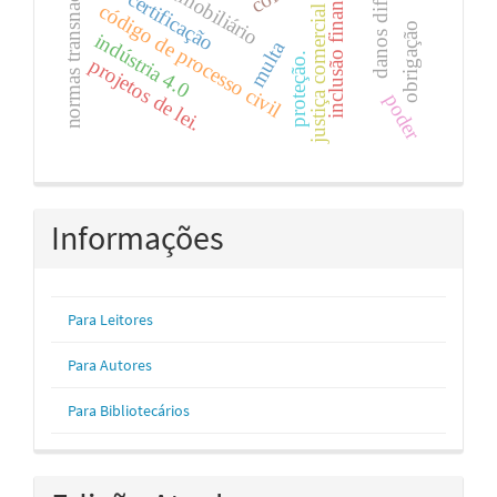
normas transnacionais
inclusão financeira
danos difusos
certificação
código de processo civil
justiça comercial
obrigação
indústria 4.0
multa
proteção.
projetos de lei.
poder
Informações
Para Leitores
Para Autores
Para Bibliotecários