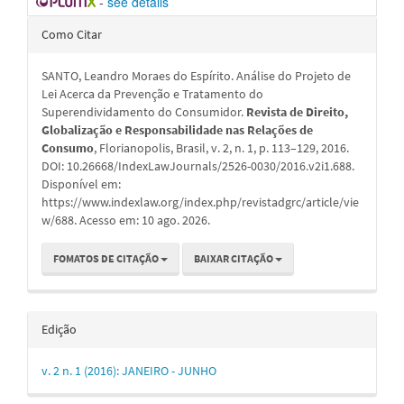
-
see details
Detalhes
Como Citar
do
SANTO, Leandro Moraes do Espírito. Análise do Projeto de
artigo
Lei Acerca da Prevenção e Tratamento do
Superendividamento do Consumidor.
Revista de Direito,
Globalização e Responsabilidade nas Relações de
Consumo
, Florianopolis, Brasil, v. 2, n. 1, p. 113–129, 2016.
DOI: 10.26668/IndexLawJournals/2526-0030/2016.v2i1.688.
Disponível em:
https://www.indexlaw.org/index.php/revistadgrc/article/vie
w/688. Acesso em: 10 ago. 2026.
FOMATOS DE CITAÇÃO
BAIXAR CITAÇÃO
Edição
v. 2 n. 1 (2016): JANEIRO - JUNHO