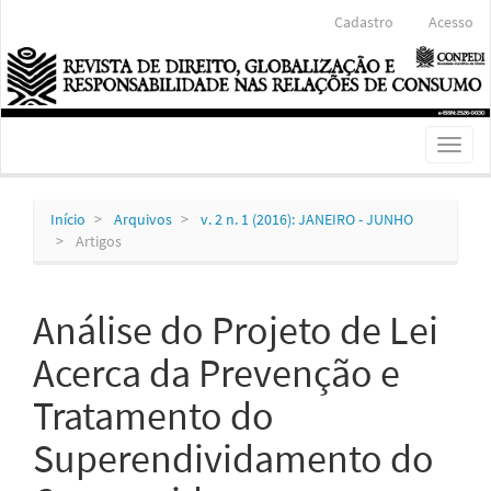
Navegação
Cadastro
Acesso
Principal
Conteúdo
principal
Barra
Lateral
Toggl
naviga
Início
Arquivos
v. 2 n. 1 (2016): JANEIRO - JUNHO
Artigos
Análise do Projeto de Lei
Acerca da Prevenção e
Tratamento do
Superendividamento do