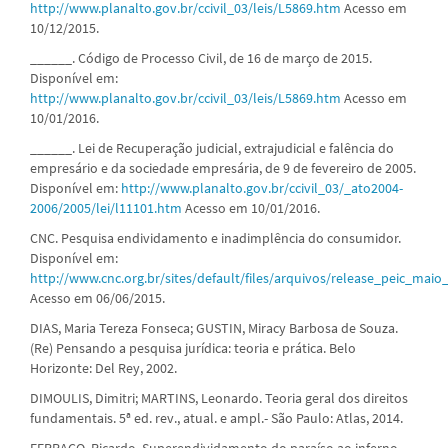
http://www.planalto.gov.br/ccivil_03/leis/L5869.htm
Acesso em
10/12/2015.
______. Código de Processo Civil, de 16 de março de 2015.
Disponível em:
http://www.planalto.gov.br/ccivil_03/leis/L5869.htm
Acesso em
10/01/2016.
______. Lei de Recuperação judicial, extrajudicial e falência do
empresário e da sociedade empresária, de 9 de fevereiro de 2005.
Disponível em:
http://www.planalto.gov.br/ccivil_03/_ato2004-
2006/2005/lei/l11101.htm
Acesso em 10/01/2016.
CNC. Pesquisa endividamento e inadimplência do consumidor.
Disponível em:
http://www.cnc.org.br/sites/default/files/arquivos/release_peic_maio
Acesso em 06/06/2015.
DIAS, Maria Tereza Fonseca; GUSTIN, Miracy Barbosa de Souza.
(Re) Pensando a pesquisa jurídica: teoria e prática. Belo
Horizonte: Del Rey, 2002.
DIMOULIS, Dimitri; MARTINS, Leonardo. Teoria geral dos direitos
fundamentais. 5ª ed. rev., atual. e ampl.- São Paulo: Atlas, 2014.
FERRAÇO, Ricardo. Superendividamento do paraíso ao inferno.