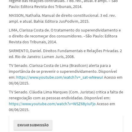
regime das relações contratuais. 7 ed. rev., atual. e ampl. – São
Paulo: Editora Revista dos Tribunais, 2014.
MASSON, Nathalia. Manual de direito constitucional. 3 ed. rev.
ampl. e atual. Bahia: Editora JusPodivm, 2015.
LIMA, Clarissa Costa de. O tratamento do superendividamento e
o direito de recomeçar dos consumidores. –São Paulo: Editora
Revista dos Tribunais, 2014.
SARMENTO, Daniel. Direitos Fundamentais e Relações Privadas. 2
ed. Rio de Janeiro: Lumen Juris, 2008.
TV Senado. Clarissa Costa de Lima (Brasilcon) alerta para a
importância de se prevenir o superendividamento. Disponível
em:
https://www.youtube.com/watch?v=_sat-wNewuI
Acesso em
06/06/2015.
TV Senado. Cláudia Lima Marques (Com. Juristas) critica a falta de
renegociação com as pessoas endividadas. Disponível em:
https://www.youtube.com/watch?v=WSZ68yIuFjo
Acesso em
06/06/2015.
Enviar
ENVIAR SUBMISSÃO
Submissão