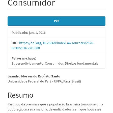
Consumidor
Barra
PDF
lateral
Publicado:
jun. 1, 2016
de
artigos
DOI:
https://doi.org/10.26668/IndexLawJournals/2526-
0030/2016.v2i1.688
Palavras-chave:
Superendividamento, Consumidor, Direitos fundamentais
Conteúdo
Leandro Moraes do Espírito Santo
Universidade Federal do Pará - UFPA, Pará (Brasil)
do
artigo
Resumo
principal
Partindo da premissa que a população brasileira tornou-se uma
população, na sua maioria, de endividados, sem que houvesse