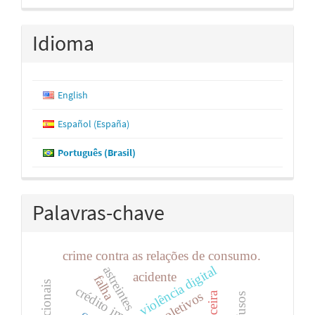
Idioma
English
Español (España)
Português (Brasil)
Palavras-chave
crime contra as relações de consumo.
violência digital
astreintes
acidente
falha
crédito imobiliário
coletivos