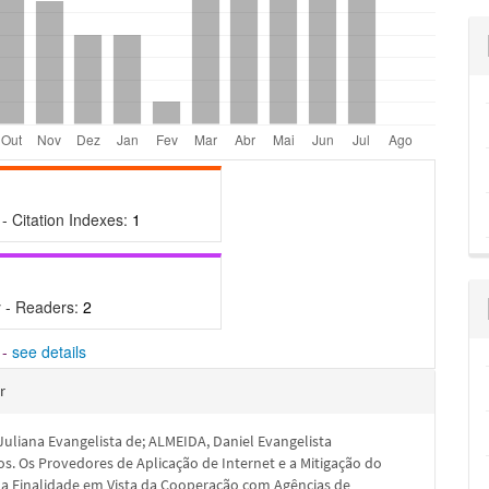
- Citation Indexes:
1
 - Readers:
2
-
see details
hes
r
uliana Evangelista de; ALMEIDA, Daniel Evangelista
s. Os Provedores de Aplicação de Internet e a Mitigação do
 da Finalidade em Vista da Cooperação com Agências de