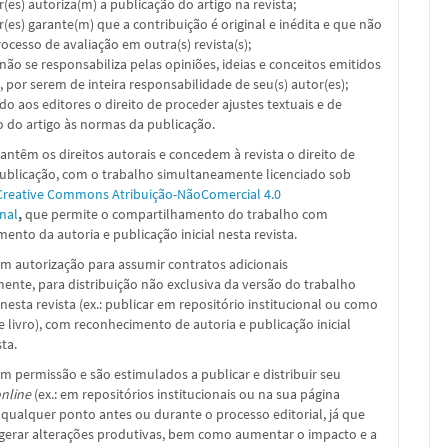
or(es) autoriza(m) a publicação do artigo na revista;
or(es) garante(m) que a contribuição é original e inédita e que não
ocesso de avaliação em outra(s) revista(s);
a não se responsabiliza pelas opiniões, ideias e conceitos emitidos
, por serem de inteira responsabilidade de seu(s) autor(es);
ado aos editores o direito de proceder ajustes textuais e de
 do artigo às normas da publicação.
ntêm os direitos autorais e concedem à revista o direito de
publicação, com o trabalho simultaneamente licenciado sob
Creative Commons Atribuição-NãoComercial 4.0
nal
,
que permite o compartilhamento do trabalho com
ento da autoria e publicação inicial nesta revista.
m autorização para assumir contratos adicionais
nte, para distribuição não exclusiva da versão do trabalho
nesta revista (ex.: publicar em repositório institucional ou como
e livro), com reconhecimento de autoria e publicação inicial
sta.
m permissão e são estimulados a publicar e distribuir seu
nline
(ex.: em repositórios institucionais ou na sua página
 qualquer ponto antes ou durante o processo editorial, já que
 gerar alterações produtivas, bem como aumentar o impacto e a