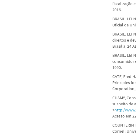
fiscalização 
2016.
BRASIL. LEI N
Oficial da Uni
BRASIL. LEI N
direitos e de
Brasília, 24 A
BRASIL. LEI 
consumidor e 
1990.
CATE, Fred H
Principles fo
Corporation,
CHAMY, Const
suspeito de 
<
http://www
Acesso em 22
COUNTERINTEL
Cornell Univ