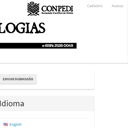
Cadastro
Acesso
nviar
ENVIAR SUBMISSÃO
ubmissão
Idioma
English