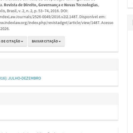
ia.
Revista de Direito, Governança e Novas Tecnologias
,
is, Brasil, v. 2, n. 2, p. 53–74, 2016. DOI:
IndexLawJournals/2526-0049/2016.v2i2.1487. Disponível em:
w.indexlaw.org/index.php/revistadgnt/article/view/1487. Acesso
 2026.
 DE CITAÇÃO
BAIXAR CITAÇÃO
 (2016): JULHO-DEZEMBRO