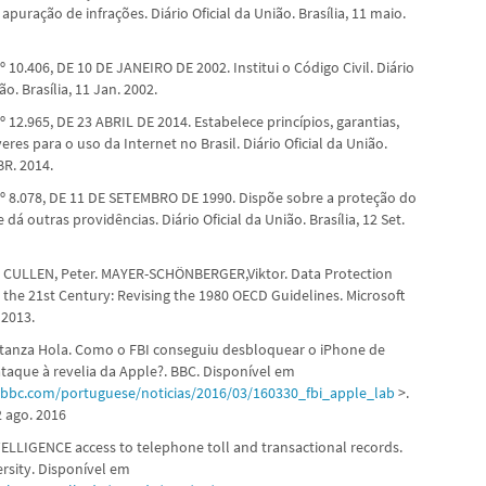
e apuração de infrações. Diário Oficial da União. Brasília, 11 maio.
º 10.406, DE 10 DE JANEIRO DE 2002. Institui o Código Civil. Diário
ão. Brasília, 11 Jan. 2002.
º 12.965, DE 23 ABRIL DE 2014. Estabelece princípios, garantias,
veres para o uso da Internet no Brasil. Diário Oficial da União.
BR. 2014.
Nº 8.078, DE 11 DE SETEMBRO DE 1990. Dispõe sobre a proteção do
dá outras providências. Diário Oficial da União. Brasília, 12 Set.
. CULLEN, Peter. MAYER-SCHÖNBERGER,Viktor. Data Protection
r the 21st Century: Revising the 1980 OECD Guidelines. Microsoft
 2013.
anza Hola. Como o FBI conseguiu desbloquear o iPhone de
ataque à revelia da Apple?. BBC. Disponível em
.bbc.com/portuguese/noticias/2016/03/160330_fbi_apple_lab
>.
 ago. 2016
LIGENCE access to telephone toll and transactional records.
ersity. Disponível em