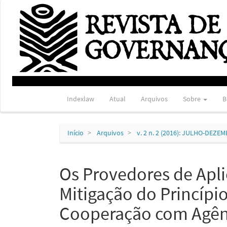
Navegação
Principal
Conteúdo
principal
Barra
Lateral
Indexlaw
Atual
Arquivos
Sobre
B
Início
Arquivos
v. 2 n. 2 (2016): JULHO-DEZE
Os Provedores de Apli
Mitigação do Princípi
Cooperação com Agênc