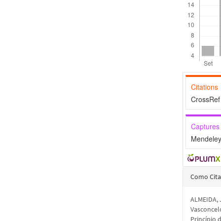
Citations
CrossRef 
Captures
Mendeley
Detal
Como Cita
do
ALMEIDA, J
artigo
Vasconcelo
Princípio