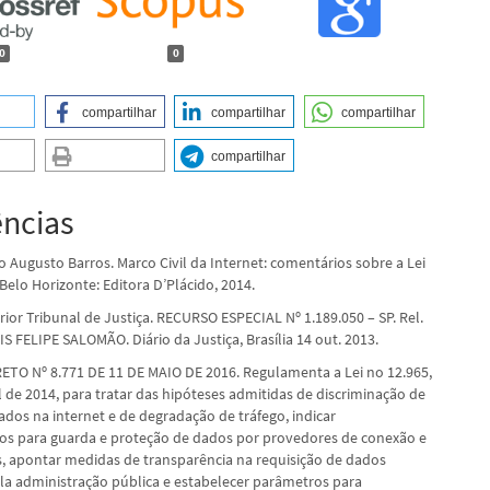
0
0
compartilhar
compartilhar
compartilhar
compartilhar
ências
o Augusto Barros. Marco Civil da Internet: comentários sobre a Lei
Belo Horizonte: Editora D’Plácido, 2014.
ior Tribunal de Justiça. RECURSO ESPECIAL Nº 1.189.050 – SP. Rel.
 FELIPE SALOMÃO. Diário da Justiça, Brasília 14 out. 2013.
ETO Nº 8.771 DE 11 DE MAIO DE 2016. Regulamenta a Lei no 12.965,
l de 2014, para tratar das hipóteses admitidas de discriminação de
ados na internet e de degradação de tráfego, indicar
s para guarda e proteção de dados por provedores de conexão e
s, apontar medidas de transparência na requisição de dados
ela administração pública e estabelecer parâmetros para