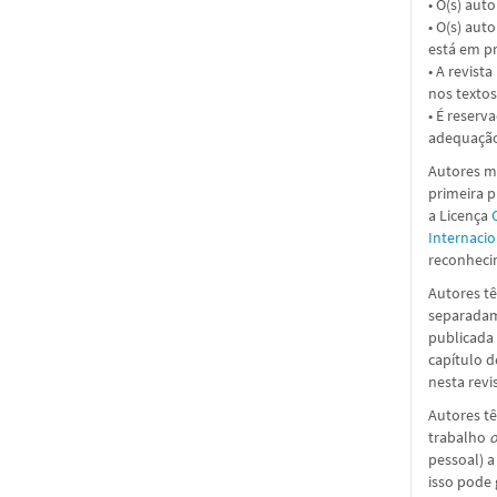
• O(s) aut
• O(s) aut
está em pr
• A revist
nos textos
• É reserv
adequação
Autores ma
primeira 
a
Licença
Internacio
reconhecim
Autores tê
separadame
publicada 
capítulo d
nesta revi
Autores tê
trabalho
o
pessoal) a
isso pode