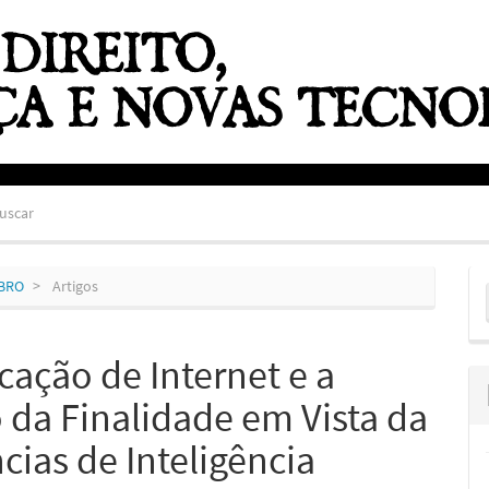
uscar
E
MBRO
Artigos
S
cação de Internet e a
o da Finalidade em Vista da
ias de Inteligência