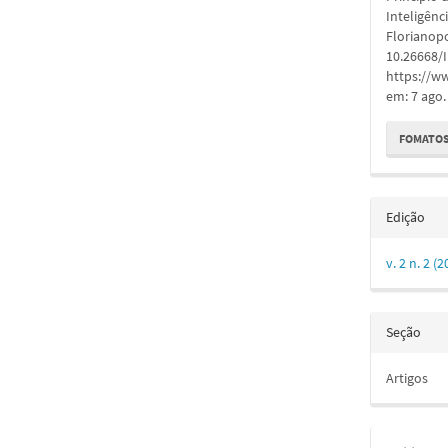
Inteligênc
Florianopol
10.26668/
https://ww
em: 7 ago.
FOMATOS
Edição
v. 2 n. 2
Seção
Artigos