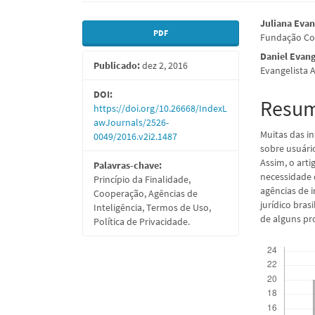
Barra
Conte
Juliana Evan
PDF
Fundação Com
lateral
do
Daniel Evang
Publicado:
dez 2, 2016
de
artigo
Evangelista 
artigos
princi
DOI:
Resu
https://doi.org/10.26668/IndexL
awJournals/2526-
Muitas das i
0049/2016.v2i2.1487
sobre usuári
Assim, o arti
Palavras-chave:
necessidade 
Princípio da Finalidade,
agências de 
Cooperação, Agências de
jurídico bras
Inteligência, Termos de Uso,
de alguns pr
Política de Privacidade.
Downloads