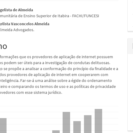
údo
gelista de Almeida
unitária de Ensino Superior de Itabira - FACHI/FUNCESI
elista Vasconcelos Almeida
Almeida Advogados.
pal
mo
nformações que os provedores de aplicação de internet possuem
os podem ser úteis para a investigação de condutas delituosas.
go se propõe a analisar a conformação do princípio da finalidade e a
dos provedores de aplicação de internet em cooperarem com
inteligência. Far-se-á uma análise sobre a égide do ordenamento
ileiro e comparando os termos de uso e as políticas de privacidade
ovedores com esse sistema jurídico.