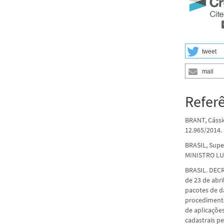
tweet
mail
Refer
BRANT, Cássi
12.965/2014. 
BRASIL, Super
MINISTRO LUIS
BRASIL. DECR
de 23 de abri
pacotes de d
procedimento
de aplicaçõe
cadastrais p