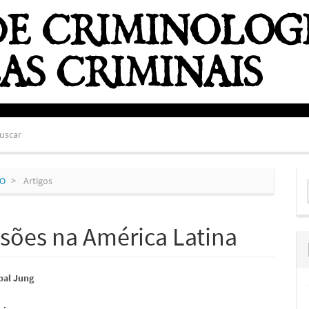
uscar
E
HO
Artigos
S
isões na América Latina
údo
sbal Jung