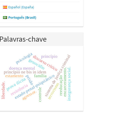
Español (España)
Português (Brasil)
Palavras-chave
psicologia
sistema de justiça criminal
discurso crítico
princípio
genocídio
doença mental
insegurança social.
encarceramento.
princípio ne bis in idem
estado penal-psiquiátrico
estamento
família
prisão
reeducação
prova ilícita
liberdade.
terrorismo
resistência
controle
agressor.