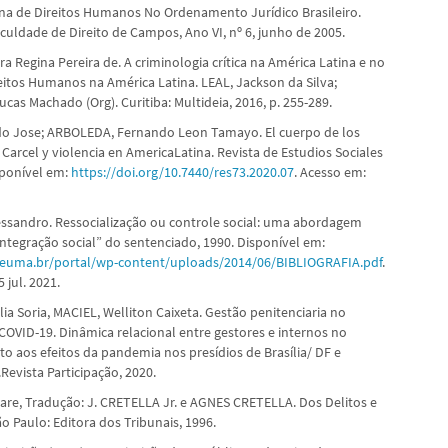
na de Direitos Humanos No Ordenamento Jurídico Brasileiro.
culdade de Direito de Campos, Ano VI, nº 6, junho de 2005.
 Regina Pereira de. A criminologia crítica na América Latina e no
ireitos Humanos na América Latina. LEAL, Jackson da Silva;
as Machado (Org). Curitiba: Multideia, 2016, p. 255-289.
do Jose; ARBOLEDA, Fernando Leon Tamayo. El cuerpo de los
Carcel y violencia en AmericaLatina. Revista de Estudios Sociales
sponível em:
https://doi.org/10.7440/res73.2020.07
. Acesso em:
ssandro. Ressocialização ou controle social: uma abordagem
eintegração social” do sentenciado, 1990. Disponível em:
ceuma.br/portal/wp-content/uploads/2014/06/BIBLIOGRAFIA.pdf
.
 jul. 2021.
ia Soria, MACIEL, Welliton Caixeta. Gestão penitenciaria no
COVID-19. Dinâmica relacional entre gestores e internos no
o aos efeitos da pandemia nos presídios de Brasília/ DF e
Revista Participação, 2020.
are, Tradução: J. CRETELLA Jr. e AGNES CRETELLA. Dos Delitos e
o Paulo: Editora dos Tribunais, 1996.