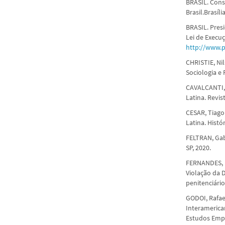
BRASIL. Cons
Brasil.Brasíl
BRASIL. Presi
Lei de Execu
http://www.p
CHRISTIE, Nil
Sociologia e P
CAVALCANTI, 
Latina. Revis
CESAR, Tiago
Latina. Histór
FELTRAN, Gab
SP, 2020.
FERNANDES, I
Violação da 
penitenciário
GODOI, Rafae
Interamerica
Estudos Empír