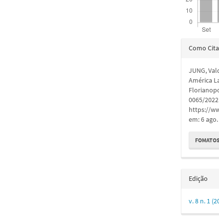
Detal
Como Cita
do
JUNG, Vald
artigo
América L
Florianopo
0065/2022.
https://ww
em: 6 ago.
FOMATOS
Edição
v. 8 n. 1 