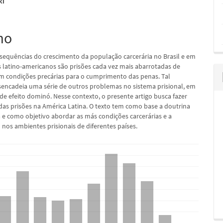
ki
pal
mo
equências do crescimento da população carcerária no Brasil e em
s latino-americanos são prisões cada vez mais abarrotadas de
m condições precárias para o cumprimento das penas. Tal
sencadeia uma série de outros problemas no sistema prisional, em
de efeito dominó. Nesse contexto, o presente artigo busca fazer
das prisões na América Latina. O texto tem como base a doutrina
 e como objetivo abordar as más condições carcerárias e a
 nos ambientes prisionais de diferentes países.