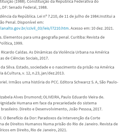
tituição (1988). Constituição da República Federativa do
ia, DF: Senado Federal, 1988.
dência da República. Lei nº 7.210, de 11 de julho de 1984.Institui a
ção Penal. Disponível em:
lanalto.gov.br/ccivil_03/leis/l7210.htm
. Acesso em: 10 dez. 2021.
s. Elementos para uma geografia penal. Curitiba: Revista de
olítica, 1999.
Ricardo Caldas. As Dinâmicas da Violência Urbana na América
tas de Ciências Sociais, 2017.
 da Silva. Estado, sociedade e o nascimento da prisão na América
ia &Cultura, v. 12, n.23, jan/dez.2013.
riel. Irmãos uma história do PCC. Editora Schwarcz S. A, São Paulo-
zabela Alves Drumond; OLIVEIRA, Paulo Eduardo Vieira de.
Dignidade Humana em face da precariedade do sistema
 brasileiro. Direito e Desenvolvimento, João Pessoa, 2017.
l. O Benefício da Dor: Paradoxos da Intervenção da Corte
na de Direitos Humanos Numa prisão do Rio de Janeiro. Revista de
icos em Direito, Rio de Janeiro, 2021.