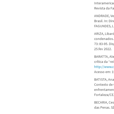
Interamerica
Revista da Fa
ANDRADE, Vera
Brasil. In: D
FAGUNDES, Luc
ARIZA, Libar
condenados. 
73: 83-95. Di
25.fev 2022.
BARATTA, Ale
crítica da “r
http://www.
Acesso em: 15
BATISTA, Anal
Contexto de 
enfrentament
Fortaleza/CE.
BECARIA, Ces
das Penas. Sã