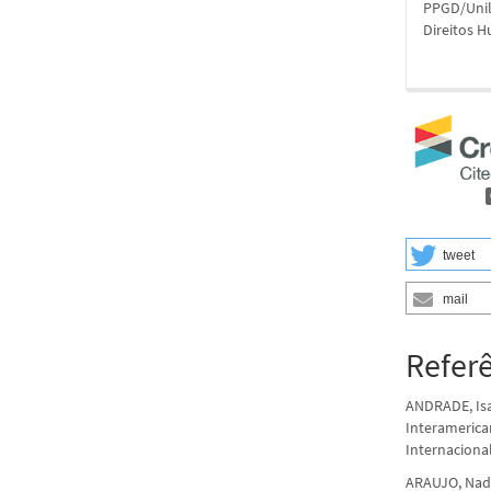
PPGD/Unil
Direitos 
tweet
mail
Refer
ANDRADE, Isa
Interamerican
Internacional,
ARAUJO, Nadi