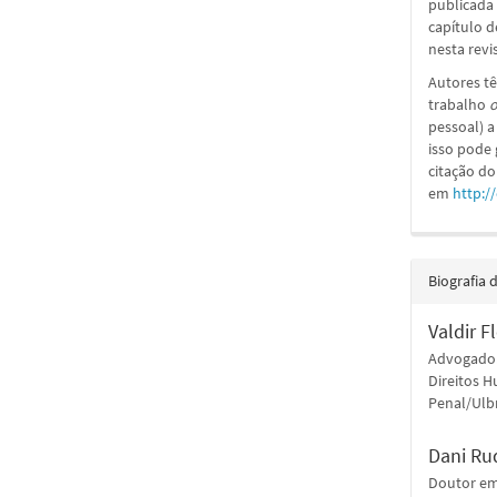
publicada 
capítulo d
nesta revi
Autores tê
trabalho
o
pessoal) a
isso pode
citação do
em
http:/
Biografia 
Valdir F
Advogado.
Direitos H
Penal/Ulb
Dani Ru
Doutor em