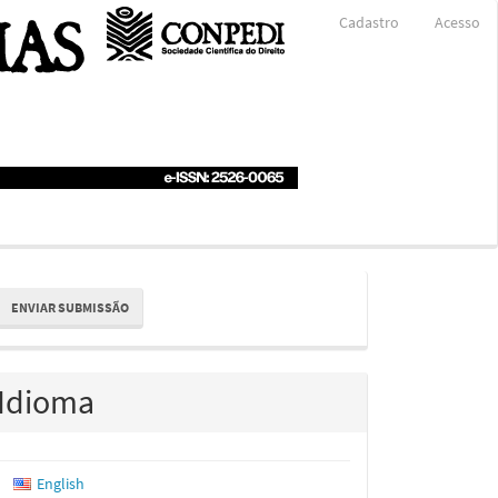
Cadastro
Acesso
nviar
ENVIAR SUBMISSÃO
ubmissão
Idioma
English