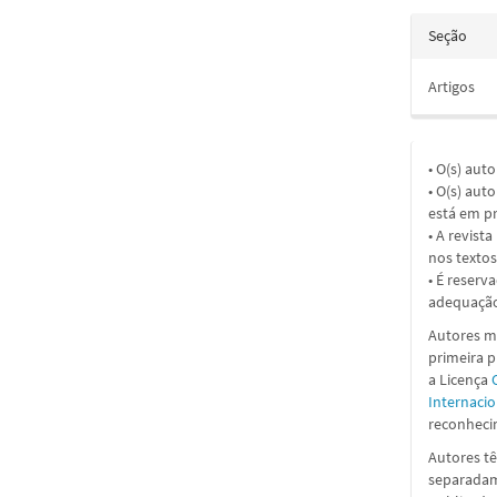
Seção
Artigos
• O(s) aut
• O(s) aut
está em pr
• A revist
nos textos
• É reserv
adequação
Autores ma
primeira 
a
Licença
Internacio
reconhecim
Autores tê
separadame