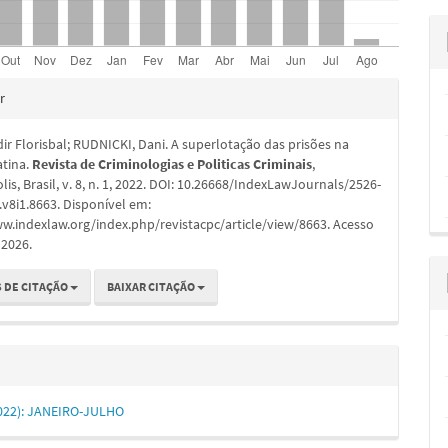
hes
r
ir Florisbal; RUDNICKI, Dani. A superlotação das prisões na
atina.
Revista de Criminologias e Politicas Criminais
,
lis, Brasil, v. 8, n. 1, 2022. DOI: 10.26668/IndexLawJournals/2526-
v8i1.8663. Disponível em:
w.indexlaw.org/index.php/revistacpc/article/view/8663. Acesso
 2026.
 DE CITAÇÃO
BAIXAR CITAÇÃO
(2022): JANEIRO-JULHO