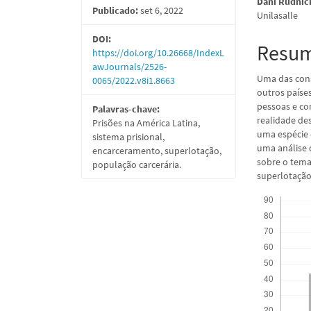
Dani Rudnic
Publicado:
set 6, 2022
de
artigo
Unilasalle
artigos
princi
DOI:
Resu
https://doi.org/10.26668/IndexL
awJournals/2526-
Uma das cons
0065/2022.v8i1.8663
outros paíse
pessoas e co
Palavras-chave:
realidade de
Prisões na América Latina,
uma espécie 
sistema prisional,
uma análise 
encarceramento, superlotação,
sobre o tema
população carcerária.
superlotação
Downloads