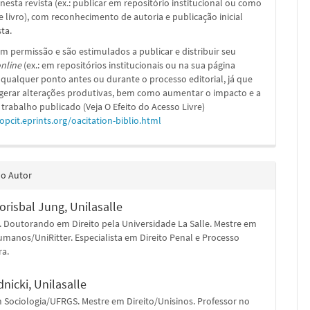
nesta revista (ex.: publicar em repositório institucional ou como
e livro), com reconhecimento de autoria e publicação inicial
sta.
m permissão e são estimulados a publicar e distribuir seu
nline
(ex.: em repositórios institucionais ou na sua página
 qualquer ponto antes ou durante o processo editorial, já que
 gerar alterações produtivas, bem como aumentar o impacto e a
 trabalho publicado (Veja O Efeito do Acesso Livre)
/opcit.eprints.org/oacitation-biblio.html
do Autor
lorisbal Jung,
Unilasalle
 Doutorando em Direito pela Universidade La Salle. Mestre em
umanos/UniRitter. Especialista em Direito Penal e Processo
ra.
dnicki,
Unilasalle
 Sociologia/UFRGS. Mestre em Direito/Unisinos. Professor no