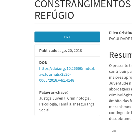
CONSTRANGIMENTOS
REFÚGIO
Barra
Conte
Ellen Cristi
PDF
FACULDADE D
lateral
do
Publicado:
ago. 20, 2018
de
artigo
Resu
artigos
princi
DOI:
O presente t
https://doi.org/10.26668/IndexL
contribuir pa
awJournals/2526-
maiores apr
0065/2018.v4i1.4148
Juventude na
abordagens e
Palavras-chave:
criminológic
Justiça Juvenil, Criminologia,
âmbito das f
Psicologia, Família, Insegurança
mecanismos d
Social.
contingente 
desdobramen
Downloads