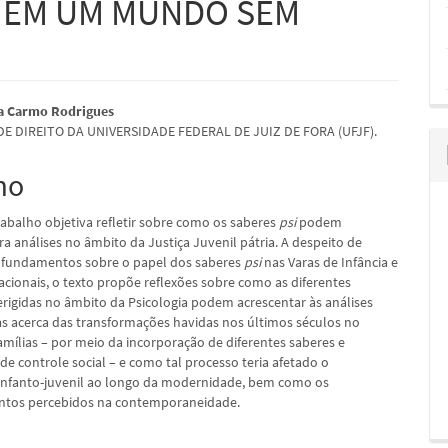
 EM UM MUNDO SEM
údo
na Carmo Rodrigues
E DIREITO DA UNIVERSIDADE FEDERAL DE JUIZ DE FORA (UFJF).
mo
pal
rabalho objetiva refletir sobre como os saberes
psi
podem
ra análises no âmbito da Justiça Juvenil pátria. A despeito de
ofundamentos sobre o papel dos saberes
psi
nas Varas de Infância e
cionais, o texto propõe reflexões sobre como as diferentes
rigidas no âmbito da Psicologia podem acrescentar às análises
as acerca das transformações havidas nos últimos séculos no
amílias – por meio da incorporação de diferentes saberes e
e controle social – e como tal processo teria afetado o
infanto-juvenil ao longo da modernidade, bem como os
tos percebidos na contemporaneidade.