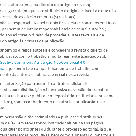
or(es) autoriza(m) a publicação do artigo na revista;
or(es) garante(m) que a contribuição é original e inédita e que não
ocesso de avaliação em outra(s) revista(s);
a não se responsabiliza pelas opiniões, ideias e conceitos emitidos
, por serem de inteira responsabilidade de seu(s) autor(es);
ado aos editores o direito de proceder ajustes textuais e de
 do artigo às normas da publicação.
ntêm os direitos autorais e concedem à revista o direito de
publicação, com o trabalho simultaneamente licenciado sob
Creative Commons Atribuição-NãoComercial 4.0
nal
,
que permite o compartilhamento do trabalho com
ento da autoria e publicação inicial nesta revista.
m autorização para assumir contratos adicionais
nte, para distribuição não exclusiva da versão do trabalho
nesta revista (ex.: publicar em repositório institucional ou como
e livro), com reconhecimento de autoria e publicação inicial
sta.
m permissão e são estimulados a publicar e distribuir seu
nline
(ex.: em repositórios institucionais ou na sua página
 qualquer ponto antes ou durante o processo editorial, já que
 gerar alterações produtivas, bem como aumentar o impacto e a