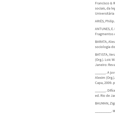
Francisco & R
sociais, da le
Universitária
ARIÈS, Philip
ANTUNES, E. H
Fragmentos da
BARATA, Aless
sociologia do
BATISTA, Vera
(Org.). Loïc 
Janeiro: Reva
______. A ju
Alexim (Org.)
Capa, 2009. p
______. Difíc
ed. Rio de Ja
BAUMAN, Zigm
_________. Me