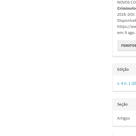
NOVOS CO
Criminolog
2018. DOI
Disponíve
https://ww
em: 9 ago.
FOMATOS
Edição
v. 4 n. 1 
Seção
Artigos