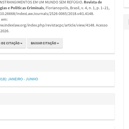
NSTRANGIMENTOS EM UM MUNDO SEM REFÚGIO.
Revista de
ias e Politicas Criminais
, Florianopolis, Brasil, v. 4, n. 1, p. 1–21,
: 10.26668/IndexLawJournals/2526-0065/2018.v4i1.4148.
l em:
w.indexlaw.org/index.php/revistacpc/article/view/4148. Acesso
 2026.
 DE CITAÇÃO
BAIXAR CITAÇÃO
(2018): JANEIRO - JUNHO