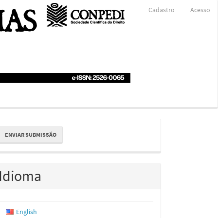
Cadastro
Acesso
nviar
ENVIAR SUBMISSÃO
ubmissão
Idioma
English