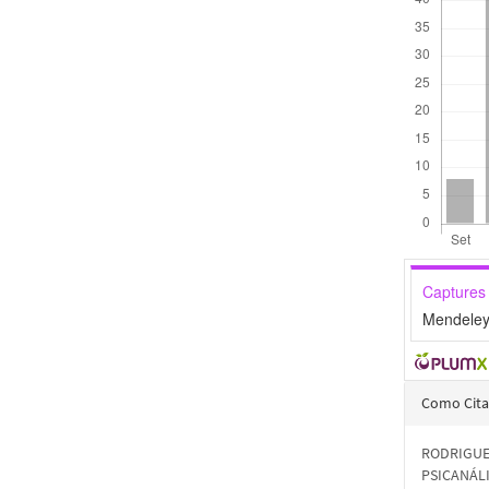
Captures
Mendeley
Detal
Como Cita
do
RODRIGUES
artigo
PSICANÁLI