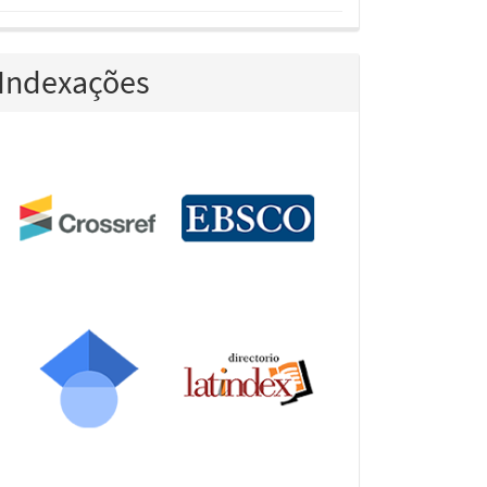
Indexações