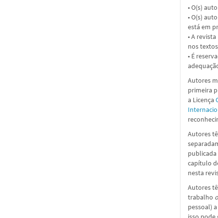
• O(s) aut
• O(s) aut
está em pr
• A revist
nos textos
• É reserv
adequação
Autores ma
primeira 
a
Licença
Internacio
reconhecim
Autores tê
separadame
publicada 
capítulo d
nesta revi
Autores tê
trabalho
o
pessoal) a
isso pode