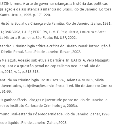
IZZINI, Irene. A arte de governar crianças: a história das políticas
gislação e da assistência à infância no Brasil. Rio de Janeiro: Editora
 Santa Úrsula, 1995. p. 171-220.
. História Social da Criança e da Família. Rio de Janeiro: Zahar, 1981.
.; BARBOSA, L.H.S.; PEREIRA, L. M. F. Psiquiatria, Loucura e Arte:
 História Brasileira. São Paulo: Ed. USP, 2002.
andro. Criminologia crítica e crítica do Direito Penal: introdução à
 Direito Penal. 3. ed. Rio de Janeiro: Revan, 2002.
 Malaguti. Adesão subjetiva à barbárie. In: BATISTA, Vera Malaguti.
Wacquant e a questão penal no capitalismo neoliberal. Rio de
n, 2012, v. 1, p. 313-318.
ventude na criminologia. In: BOCAYUVA, Helena & NUNES, Silvia
. Juventudes, subjetivações e violência. 1 ed. Rio de Janeiro: Contra
. 91-99.
eis ganhos fáceis - drogas e juventude pobre no Rio de Janeiro. 2.
neiro: Instituto Carioca de Criminologia, 2003a.
und. Mal-estar da Pós-Modernidade. Rio de Janeiro: Zahar, 1998.
do líquido. Rio de Janeiro: Zahar, 2008.