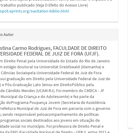
 trabalho publicado (Veja O Efeito do Acesso Livre)
/opcit.eprints.org/oacitation-biblio.html
do Autor
ristina Carmo Rodrigues,
FACULDADE DE DIREITO
ERSIDADE FEDERAL DE JUIZ DE FORA (UFJF).
m Direito Penal pela Universidade do Estado do Rio de Janeiro
m estágio doutoral na Universität Greisfswald (Alemanha) e
Ciências Sociaispela Universidade Federal de Juiz de Fora
ssui graduação em Direito pela Universidade Federal de Juiz de
F) e Pós-Graduação Lato Sensu em DireitoPúblico pela
ade Cândido Mendes (UCAM-RJ). Foi membro do CMDCA - JF
Municipal da Criança e do Adolescente) e fez parte da
ão doPrograma Poupança Jovem (Secretaria de Assistência
Prefeitura Municipal de Juiz de Fora em parceria com o governo
), sendo responsável peloacompanhamento de políticas
 programas sociais destinados aos jovens em situação de
idade social no município. Foi professora de Direito Penal e
ia da FND (Faculdade Nacional de Direito - UFRJ), entre 2011 e