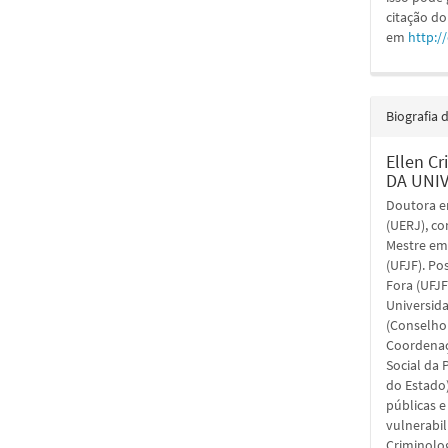
citação do
em
http:/
Biografia 
Ellen C
DA UNIV
Doutora e
(UERJ), co
Mestre em 
(UFJF). Po
Fora (UFJ
Universid
(Conselho 
Coordenaç
Social da 
do Estado
públicas e
vulnerabil
Criminolog