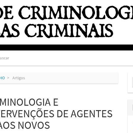
uscar
E
NHO
Artigos
S
IMINOLOGIA E
NTERVENÇÕES DE AGENTES
 AOS NOVOS