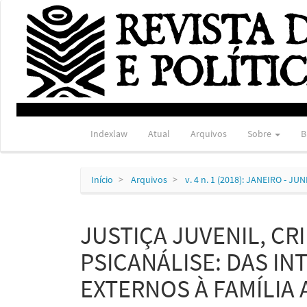
Navegação
Principal
Conteúdo
principal
Barra
Lateral
Indexlaw
Atual
Arquivos
Sobre
B
Início
Arquivos
v. 4 n. 1 (2018): JANEIRO - JU
JUSTIÇA JUVENIL, CR
PSICANÁLISE: DAS I
EXTERNOS À FAMÍLIA