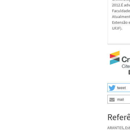
2012.É adv
Faculdade 
Atualment
Extensão e
UFJF).
tweet
mail
Refer
ARANTES, Est