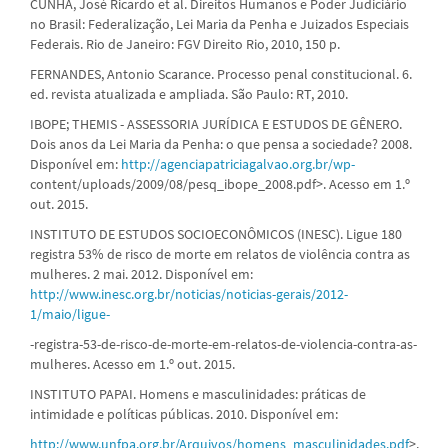
CUNHA, José Ricardo et al. Direitos Humanos e Poder Judiciário
no Brasil: Federalização, Lei Maria da Penha e Juizados Especiais
Federais. Rio de Janeiro: FGV Direito Rio, 2010, 150 p.
FERNANDES, Antonio Scarance. Processo penal constitucional. 6.
ed. revista atualizada e ampliada. São Paulo: RT, 2010.
IBOPE; THEMIS - ASSESSORIA JURÍDICA E ESTUDOS DE GÊNERO.
Dois anos da Lei Maria da Penha: o que pensa a sociedade? 2008.
Disponível em:
http://agenciapatriciagalvao.org.br/wp-
content/uploads/2009/08/pesq_ibope_2008.pdf>. Acesso em 1.º
out. 2015.
INSTITUTO DE ESTUDOS SOCIOECONÔMICOS (INESC). Ligue 180
registra 53% de risco de morte em relatos de violência contra as
mulheres. 2 mai. 2012. Disponível em:
http://www.inesc.org.br/noticias/noticias-gerais/2012-
1/maio/ligue-
-registra-53-de-risco-de-morte-em-relatos-de-violencia-contra-as-
mulheres. Acesso em 1.º out. 2015.
INSTITUTO PAPAI. Homens e masculinidades: práticas de
intimidade e políticas públicas. 2010. Disponível em:
http://www.unfpa.org.br/Arquivos/homens_masculinidades.pdf
>.