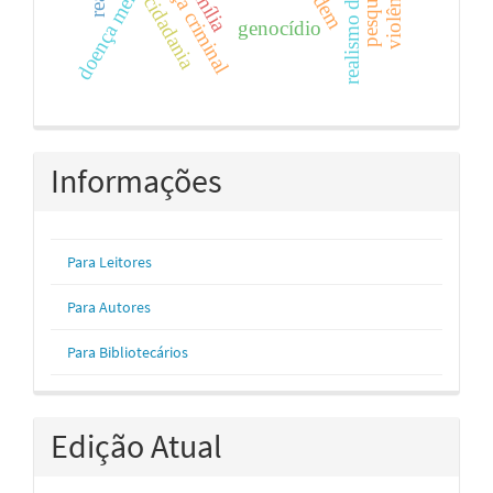
doença mental
família
cidadania
genocídio
Informações
Para Leitores
Para Autores
Para Bibliotecários
Edição Atual