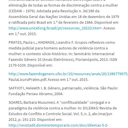
eliminação de todas as formas de discriminação contra a mulher
(CEDAW – 1979). Adotada pela Resolução n. 34/180 da
Assembleia Geral das Nações Unidas em 18 de dezembro de 1979
e ratificada pelo Brasil em 1.º de fevereiro de 1984. Disponível em
http://www.unicef.org/brazil/pt/resources_10233.htm
>. Acesso
em 1.º out. 2015.
PRATES, Paula L.; ANDRADE, Leandro F. Grupos reflexivos como
medida judicial para homens autores de violência contra a
mulher: o contexto sócio-histórico. In: Seminário Internacional
Fazendo Gênero 10 (Anais Eletrônicos), Florianópolis, 2013. ISSN
2179-510X. Disponível em:
http://www.fazendogenero.ufsc.br/10/resources/anais/20/13867790
PaulaLicursiPrates.pdf. Acesso em 1.º out. 2015.
SAFFIOTI, Heleieth I. B. Gênero, patriarcado, violência. São Paulo:
Fundação Perseu Abramo, 2004.
SOARES, Barbara Musumeci. A “conflitualidade” conjugal e o
paradigma da violência contra a mulher. In: DILEMAS: Revista de
Estudos de Conflito e Controle Social. Vol. 5, n. 2, abr/mai/jun
2012, p. 191-210. Disponível em:
http://revistadil.dominiotemporario.com/doc/dilemas-5-2-