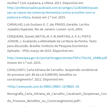
mulher? Com a palavra, a vítima. 2011. Disponível em:
http://professoraalice.jusbrasil.com.br/artigos/121814043/quais-
sao-as-razoes-da-violencia-domestica-contra-a-mulher-com-a-
palavra-a-vitima
. Acesso em 1.º out. 2015.
CARVALHO, Luis Gustavo G. C. de; PRADO, Geraldo. Lei dos
Juizados Especiais. Rio de Janeiro: Lumen Juris, 2003.
CERQUEIRA, Daniel; MATOS, M. V. M; MARTINS, A. P. A.; PINTO
JÚNIOR, J. Avaliando a efetividade da Lei Maria da Penha. Texto
para discussão. Brasília: Instituto de Pesquisa Econômica
Aplicada – IPEA, março de 2015. Disponível em:
http://www.ipea.gov.br/portal/images/stories/PDFs/TDs/td_2048k.pdf
Acesso em 1.º out. 2015.
CAVALCANTI, Carla Adriana de Carvalho. Suspensão condicional
do processo (art. 89 da Lei 9.099/95): benefício ou
constrangimento?. 2012. Disponível em:
<
http://www.esdc.com.br/RBDC/RBDC-19/RBDC-19-
Monografia_Carla_Adriana_de_Carvalho_Cavalcanti_(Suspensao_Cond
do_Processo_Beneficio_ou_Constrangimento).pdf>.