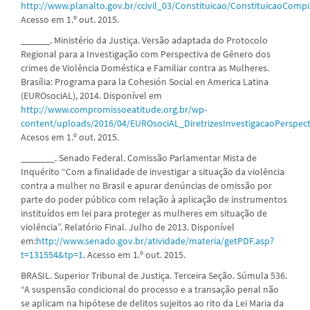
http://www.planalto.gov.br/ccivil_03/Constituicao/ConstituicaoComp
Acesso em 1.º out. 2015.
______. Ministério da Justiça. Versão adaptada do Protocolo
Regional para a Investigação com Perspectiva de Gênero dos
crimes de Violência Doméstica e Familiar contra as Mulheres.
Brasília: Programa para la Cohesión Social en America Latina
(EUROsociAL), 2014. Disponível em
http://www.compromissoeatitude.org.br/wp-
content/uploads/2016/04/EUROsociAL_DiretrizesInvestigacaoPerspec
Acesos em 1.º out. 2015.
_______. Senado Federal. Comissão Parlamentar Mista de
Inquérito “Com a finalidade de investigar a situação da violência
contra a mulher no Brasil e apurar denúncias de omissão por
parte do poder público com relação à aplicação de instrumentos
instituídos em lei para proteger as mulheres em situação de
violência”. Relatório Final. Julho de 2013. Disponível
em:
http://www.senado.gov.br/atividade/materia/getPDF.asp?
t=131554&tp=1
. Acesso em 1.º out. 2015.
BRASIL. Superior Tribunal de Justiça. Terceira Seção. Súmula 536.
“A suspensão condicional do processo e a transação penal não
se aplicam na hipótese de delitos sujeitos ao rito da Lei Maria da