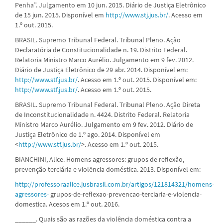
Penha”. Julgamento em 10 jun. 2015. Diário de Justiça Eletrônico
de 15 jun. 2015. Disponível em
http://www.stj.jus.br/
. Acesso em
1.º out. 2015.
BRASIL. Supremo Tribunal Federal. Tribunal Pleno. Ação
Declaratória de Constitucionalidade n. 19. Distrito Federal.
Relatoria Ministro Marco Aurélio. Julgamento em 9 fev. 2012.
Diário de Justiça Eletrônico de 29 abr. 2014. Disponível em:
http://www.stf.jus.br/
. Acesso em 1.º out. 2015. Disponível em:
http://www.stf.jus.br/
. Acesso em 1.º out. 2015.
BRASIL. Supremo Tribunal Federal. Tribunal Pleno. Ação Direta
de Inconstitucionalidade n. 4424. Distrito Federal. Relatoria
Ministro Marco Aurélio. Julgamento em 9 fev. 2012. Diário de
Justiça Eletrônico de 1.º ago. 2014. Disponível em
<
http://www.stf.jus.br/
>. Acesso em 1.º out. 2015.
BIANCHINI, Alice. Homens agressores: grupos de reflexão,
prevenção terciária e violência doméstica. 2013. Disponível em:
http://professoraalice.jusbrasil.com.br/artigos/121814321/homens-
agressores-
grupos-de-reflexao-prevencao-terciaria-e-violencia-
domestica. Acesos em 1.º out. 2016.
______. Quais são as razões da violência doméstica contra a