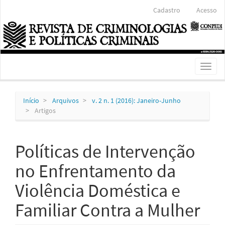
Navegação
Cadastro
Acesso
Principal
Conteúdo
principal
Barra
Lateral
Toggl
naviga
Início
Arquivos
v. 2 n. 1 (2016): Janeiro-Junho
Artigos
Políticas de Intervenção
no Enfrentamento da
Violência Doméstica e
Familiar Contra a Mulher