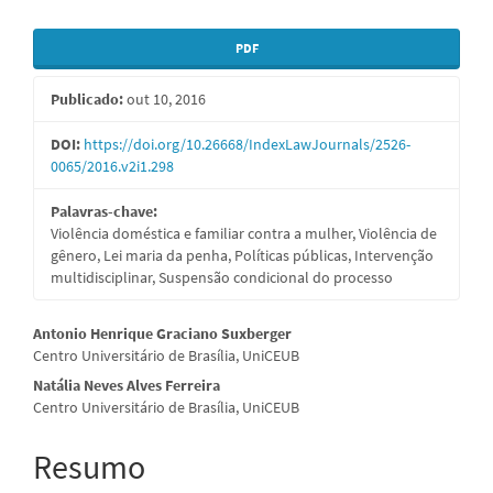
Barra
PDF
lateral
Publicado:
out 10, 2016
de
artigos
DOI:
https://doi.org/10.26668/IndexLawJournals/2526-
0065/2016.v2i1.298
Palavras-chave:
Violência doméstica e familiar contra a mulher, Violência de
gênero, Lei maria da penha, Políticas públicas, Intervenção
multidisciplinar, Suspensão condicional do processo
Conteúdo
Antonio Henrique Graciano Suxberger
Centro Universitário de Brasília, UniCEUB
do
Natália Neves Alves Ferreira
artigo
Centro Universitário de Brasília, UniCEUB
principal
Resumo