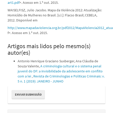
art1.pdf
>. Acesso em 1.º out. 2015.
WAISELFISZ, Julio Jacobo. Mapa da Violência 2012: Atualização:
Homicídio de Mulheres no Brasil. [s.l.]: Flacso Brasil; CEBELA,
2012. Disponível em
http://www.mapadaviolencia.org.br/pdf2012/MapaViolencia2012_atu
f>. Acesso em 1.º out. 2015.
Artigos mais lidos pelo mesmo(s)
autor(es)
Antonio Henrique Graciano Suxberger, Ana Cláudia de
Souza Valente,
A criminologia cultural e o sistema penal
juvenil do DF: a invisibilidade da adolescente em conflito
com a lei
,
Revista de Criminologias e Politicas Criminais: v.
5 n. 1 (2019): JANEIRO - JUNHO
Enviar
ENVIAR SUBMISSÃO
Submissão