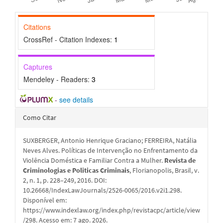
Citations
CrossRef - Citation Indexes:
1
Captures
Mendeley - Readers:
3
-
see details
Detalhes
Como Citar
do
SUXBERGER, Antonio Henrique Graciano; FERREIRA, Natália
artigo
Neves Alves. Políticas de Intervenção no Enfrentamento da
Violência Doméstica e Familiar Contra a Mulher.
Revista de
Criminologias e Politicas Criminais
, Florianopolis, Brasil, v.
2, n. 1, p. 228–249, 2016. DOI:
10.26668/IndexLawJournals/2526-0065/2016.v2i1.298.
Disponível em:
https://www.indexlaw.org/index.php/revistacpc/article/view
/298. Acesso em: 7 ago. 2026.