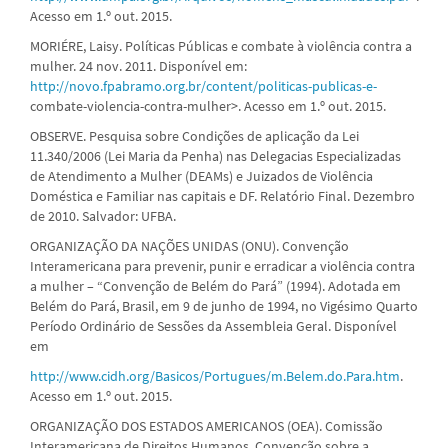
Acesso em 1.º out. 2015.
MORIÉRE, Laisy. Políticas Públicas e combate à violência contra a
mulher. 24 nov. 2011. Disponível em:
http://novo.fpabramo.org.br/content/politicas-publicas-e-
combate-violencia-contra-mulher>. Acesso em 1.º out. 2015.
OBSERVE. Pesquisa sobre Condições de aplicação da Lei
11.340/2006 (Lei Maria da Penha) nas Delegacias Especializadas
de Atendimento a Mulher (DEAMs) e Juizados de Violência
Doméstica e Familiar nas capitais e DF. Relatório Final. Dezembro
de 2010. Salvador: UFBA.
ORGANIZAÇÃO DA NAÇÕES UNIDAS (ONU). Convenção
Interamericana para prevenir, punir e erradicar a violência contra
a mulher – “Convenção de Belém do Pará” (1994). Adotada em
Belém do Pará, Brasil, em 9 de junho de 1994, no Vigésimo Quarto
Período Ordinário de Sessões da Assembleia Geral. Disponível
em
http://www.cidh.org/Basicos/Portugues/m.Belem.do.Para.htm
.
Acesso em 1.º out. 2015.
ORGANIZAÇÃO DOS ESTADOS AMERICANOS (OEA). Comissão
Interamericana de Direitos Humanos. Convenção sobre a