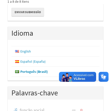
1 a 8 de 8 itens
Enviar
ENVIAR SUBMISSÃO
Submissão
Idioma
English
Español (España)
Português (Brasil)
Palavras-chave
função social