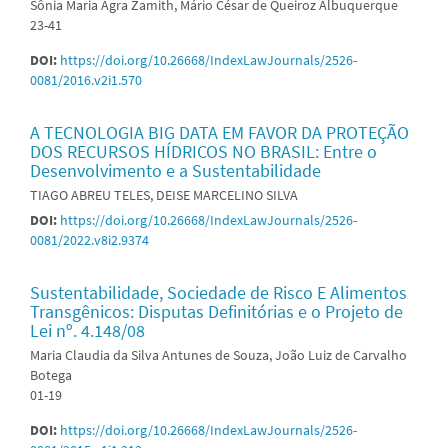
Sônia Maria Agra Zamith, Mário César de Queiroz Albuquerque
23-41
DOI:
https://doi.org/10.26668/IndexLawJournals/2526-
0081/2016.v2i1.570
A TECNOLOGIA BIG DATA EM FAVOR DA PROTEÇÃO
DOS RECURSOS HÍDRICOS NO BRASIL: Entre o
Desenvolvimento e a Sustentabilidade
TIAGO ABREU TELES, DEISE MARCELINO SILVA
DOI:
https://doi.org/10.26668/IndexLawJournals/2526-
0081/2022.v8i2.9374
Sustentabilidade, Sociedade de Risco E Alimentos
Transgênicos: Disputas Definitórias e o Projeto de
Lei nº. 4.148/08
Maria Claudia da Silva Antunes de Souza, João Luiz de Carvalho
Botega
01-19
DOI:
https://doi.org/10.26668/IndexLawJournals/2526-