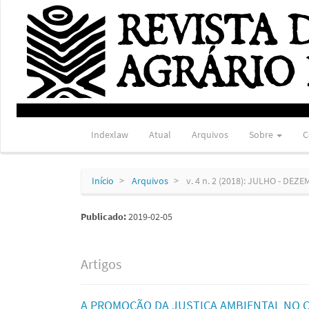
Navegação
Principal
Conteúdo
principal
Barra
Lateral
Indexlaw
Atual
Arquivos
Sobre
C
Início
Arquivos
v. 4 n. 2 (2018): JULHO - DEZ
Publicado:
2019-02-05
Artigos
A PROMOÇÃO DA JUSTIÇA AMBIENTAL NO C