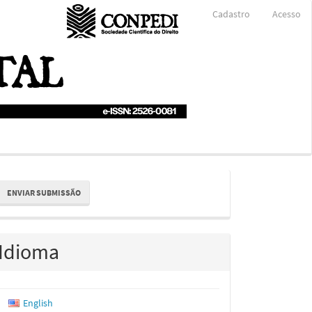
Cadastro
Acesso
nviar
ENVIAR SUBMISSÃO
ubmissão
Idioma
English