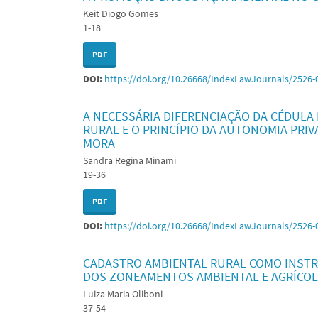
Keit Diogo Gomes
1-18
PDF
DOI:
https://doi.org/10.26668/IndexLawJournals/2526-
A NECESSÁRIA DIFERENCIAÇÃO DA CÉDULA
RURAL E O PRINCÍPIO DA AUTONOMIA PRI
MORA
Sandra Regina Minami
19-36
PDF
DOI:
https://doi.org/10.26668/IndexLawJournals/2526-
CADASTRO AMBIENTAL RURAL COMO INST
DOS ZONEAMENTOS AMBIENTAL E AGRÍCO
Luiza Maria Oliboni
37-54