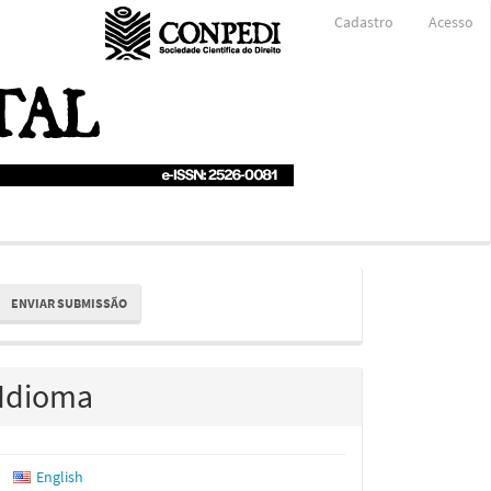
Cadastro
Acesso
nviar
ENVIAR SUBMISSÃO
ubmissão
Idioma
English