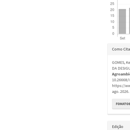
Detal
Como Cita
do
GOMES, K
artigo
DA DESIG
Agroambi
10.26668/
https://w
ago. 2026.
FOMATOS
Edição