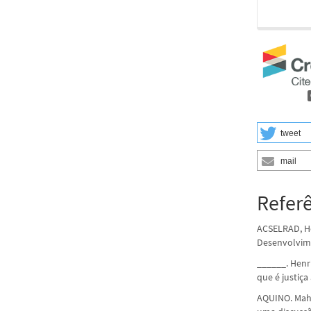
tweet
mail
Refer
ACSELRAD, Hen
Desenvolvimen
______. Henr
que é justiç
AQUINO. Mah