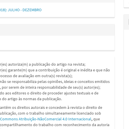
(2018): JULHO - DEZEMBRO
or(es) autoriza(m) a publicação do artigo na revista;
or(es) garante(m) que a contribuição é original e inédita e que não
ocesso de avaliação em outra(s) revista(s);
a não se responsabiliza pelas opiniões, ideias e conceitos emitidos
, por serem de inteira responsabilidade de seu(s) autor(es);
ado aos editores o direito de proceder ajustes textuais e de
 do artigo às normas da publicação.
ntêm os direitos autorais e concedem à revista o direito de
publicação, com o trabalho simultaneamente licenciado sob
 Commons Atribuição-NãoComercial 4.0 Internacional
,
que
 compartilhamento do trabalho com reconhecimento da autoria