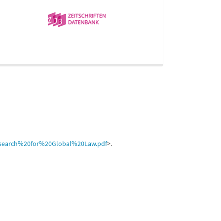
20search%20for%20Global%20Law.pdf
>.