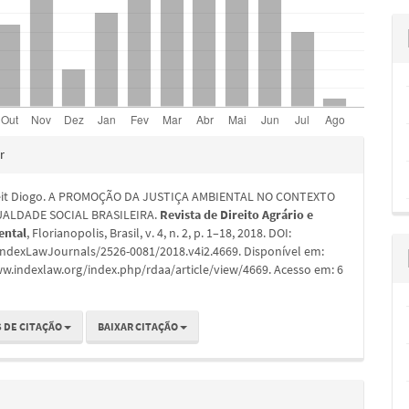
hes
r
eit Diogo. A PROMOÇÃO DA JUSTIÇA AMBIENTAL NO CONTEXTO
UALDADE SOCIAL BRASILEIRA.
Revista de Direito Agrário e
ental
, Florianopolis, Brasil, v. 4, n. 2, p. 1–18, 2018. DOI:
IndexLawJournals/2526-0081/2018.v4i2.4669. Disponível em:
ww.indexlaw.org/index.php/rdaa/article/view/4669. Acesso em: 6
 DE CITAÇÃO
BAIXAR CITAÇÃO