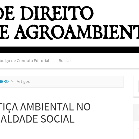
ódigo de Conduta Editorial
Buscar
E
EMBRO
Artigos
S
IÇA AMBIENTAL NO
UALDADE SOCIAL