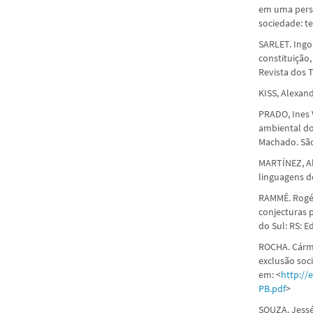
em uma persp
sociedade: te
SARLET. Ingo
constituição
Revista dos T
KISS, Alexand
PRADO, Ines V
ambiental d
Machado. São
MARTÍNEZ, Al
linguagens d
RAMMÊ. Rogér
conjecturas p
do Sul: RS: E
ROCHA. Cárme
exclusão soc
em: <
http://
PB.pdf
>
SOUZA. Jessé