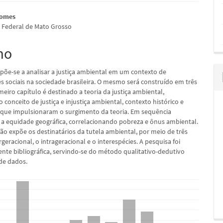
údo
Gomes
 Federal de Mato Grosso
mo
pal
põe-se a analisar a justiça ambiental em um contexto de
s sociais na sociedade brasileira. O mesmo será construído em três
meiro capítulo é destinado a teoria da justiça ambiental,
o conceito de justiça e injustiça ambiental, contexto histórico e
s que impulsionaram o surgimento da teoria. Em sequência
 a equidade geográfica, correlacionando pobreza e ônus ambiental.
ção expõe os destinatários da tutela ambiental, por meio de três
ergeracional, o intrageracional e o interespécies. A pesquisa foi
nte bibliográfica, servindo-se do método qualitativo-dedutivo
 de dados.