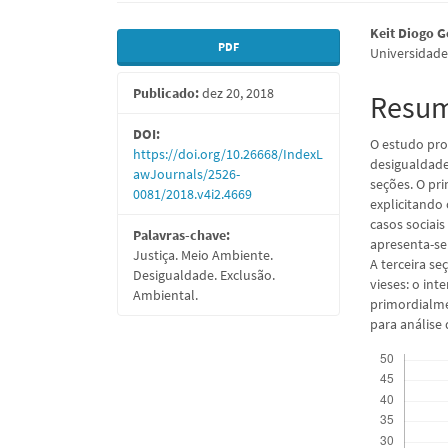
Barra
Conte
Keit Diogo 
PDF
Universidade
lateral
do
Publicado:
dez 20, 2018
de
artigo
Resu
artigos
princi
DOI:
O estudo pro
https://doi.org/10.26668/IndexL
desigualdade
awJournals/2526-
seções. O pri
0081/2018.v4i2.4669
explicitando 
casos sociai
Palavras-chave:
apresenta-se
Justiça. Meio Ambiente.
A terceira se
Desigualdade. Exclusão.
vieses: o int
Ambiental.
primordialme
para análise
Downloads