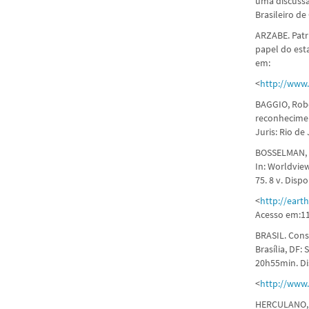
uma discussã
Brasileiro de
ARZABE. Patr
papel do est
em:
<
http://www.
BAGGIO, Robe
reconhecimen
Juris: Rio de
BOSSELMAN, Kl
In: Worldview
75. 8 v. Disp
<
http://ear
Acesso em:11
BRASIL. Const
Brasília, DF:
20h55min. Di
<
http://www.
HERCULANO, S