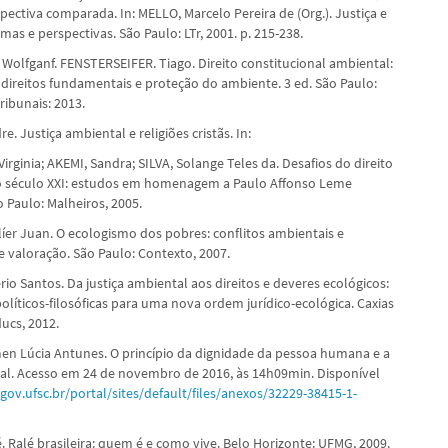
ectiva comparada. In: MELLO, Marcelo Pereira de (Org.). Justiça e
mas e perspectivas. São Paulo: LTr, 2001. p. 215-238.
 Wolfganf. FENSTERSEIFER. Tiago. Direito constitucional ambiental:
, direitos fundamentais e proteção do ambiente. 3 ed. São Paulo:
ribunais: 2013.
re. Justiça ambiental e religiões cristãs. In:
irginia; AKEMI, Sandra; SILVA, Solange Teles da. Desafios do direito
o século XXI: estudos em homenagem a Paulo Affonso Leme
 Paulo: Malheiros, 2005.
íer Juan. O ecologismo dos pobres: conflitos ambientais e
e valoração. São Paulo: Contexto, 2007.
io Santos. Da justiça ambiental aos direitos e deveres ecológicos:
olíticos-filosóficas para uma nova ordem jurídico-ecológica. Caxias
ducs, 2012.
n Lúcia Antunes. O princípio da dignidade da pessoa humana e a
ial. Acesso em 24 de novembro de 2016, às 14h09min. Disponível
egov.ufsc.br/portal/sites/default/files/anexos/32229-38415-1-
. Ralé brasileira: quem é e como vive. Belo Horizonte: UFMG, 2009.