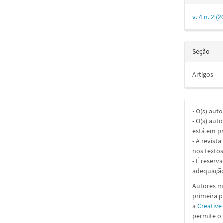
v. 4 n. 2 
Seção
Artigos
• O(s) aut
• O(s) aut
está em pr
• A revist
nos textos
• É reserv
adequação
Autores ma
primeira 
a
Creative
permite o