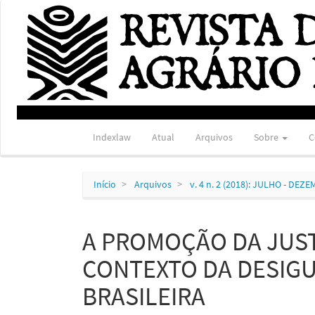
Navegação
Principal
Conteúdo
principal
Barra
Lateral
Indexlaw
Atual
Arquivos
Sobre
C
Início
Arquivos
v. 4 n. 2 (2018): JULHO - DEZ
A PROMOÇÃO DA JUST
CONTEXTO DA DESIG
BRASILEIRA