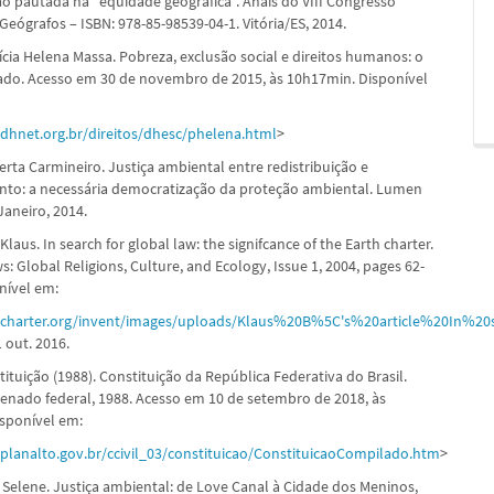
o pautada na “equidade geográfica”. Anais do VIII Congresso
 Geógrafos – ISBN: 978-85-98539-04-1. Vitória/ES, 2014.
ícia Helena Massa. Pobreza, exclusão social e direitos humanos: o
ado. Acesso em 30 de novembro de 2015, às 10h17min. Disponível
dhnet.org.br/direitos/dhesc/phelena.html
>
rta Carmineiro. Justiça ambiental entre redistribuição e
to: a necessária democratização da proteção ambiental. Lumen
 Janeiro, 2014.
aus. In search for global law: the signifcance of the Earth charter.
s: Global Religions, Culture, and Ecology, Issue 1, 2004, pages 62-
onível em:
thcharter.org/invent/images/uploads/Klaus%20B%5C's%20article%20In%
 out. 2016.
ituição (1988). Constituição da República Federativa do Brasil.
 Senado federal, 1988. Acesso em 10 de setembro de 2018, às
sponível em:
planalto.gov.br/ccivil_03/constituicao/ConstituicaoCompilado.htm
>
elene. Justiça ambiental: de Love Canal à Cidade dos Meninos,