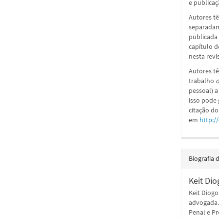
e publicaçã
Autores tê
separadame
publicada 
capítulo d
nesta revi
Autores tê
trabalho
o
pessoal) a
isso pode
citação do
em
http:/
Biografia 
Keit Di
Keit Diog
advogada. 
Penal e Pr