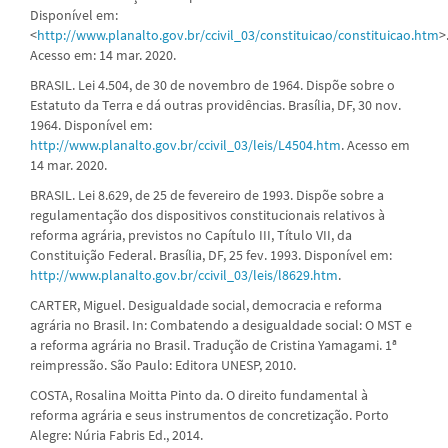
Disponível em:
<
http://www.planalto.gov.br/ccivil_03/constituicao/constituicao.htm
>
Acesso em: 14 mar. 2020.
BRASIL. Lei 4.504, de 30 de novembro de 1964. Dispõe sobre o
Estatuto da Terra e dá outras providências. Brasília, DF, 30 nov.
1964. Disponível em:
http://www.planalto.gov.br/ccivil_03/leis/L4504.htm
. Acesso em
14 mar. 2020.
BRASIL. Lei 8.629, de 25 de fevereiro de 1993. Dispõe sobre a
regulamentação dos dispositivos constitucionais relativos à
reforma agrária, previstos no Capítulo III, Título VII, da
Constituição Federal. Brasília, DF, 25 fev. 1993. Disponível em:
http://www.planalto.gov.br/ccivil_03/leis/l8629.htm
.
CARTER, Miguel. Desigualdade social, democracia e reforma
agrária no Brasil. In: Combatendo a desigualdade social: O MST e
a reforma agrária no Brasil. Tradução de Cristina Yamagami. 1ª
reimpressão. São Paulo: Editora UNESP, 2010.
COSTA, Rosalina Moitta Pinto da. O direito fundamental à
reforma agrária e seus instrumentos de concretização. Porto
Alegre: Núria Fabris Ed., 2014.