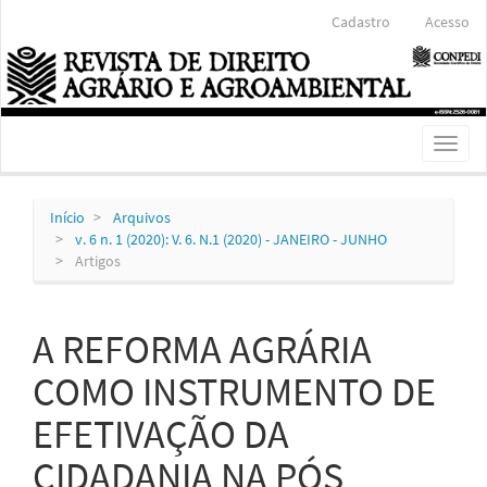
Navegação
Cadastro
Acesso
Principal
Conteúdo
principal
Barra
Lateral
Toggl
naviga
Início
Arquivos
v. 6 n. 1 (2020): V. 6. N.1 (2020) - JANEIRO - JUNHO
Artigos
A REFORMA AGRÁRIA
COMO INSTRUMENTO DE
EFETIVAÇÃO DA
CIDADANIA NA PÓS