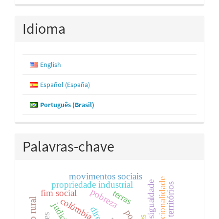
Idioma
English
Español (España)
Português (Brasil)
Palavras-chave
movimentos sociais
multifuncionalidade
desigualdade
propriedade industrial
terras e territórios
pobreza
fim social
terras
colômbia
judiciário