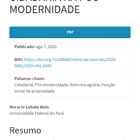
MODERNIDADE
Barra
PDF
lateral
Publicado:
ago 7, 2020
de
artigos
DOI:
https://doi.org/10.26668/IndexLawJournals/2526-
0081/2020.v6i1.6483
Palavras-chave:
Cidadania, Pós-modernidade, Reforma agrária. Função
social da propriedade
Conteúdo
Horacio Lobato Neto
Universidade Federal do Pará
do
artigo
Resumo
principal