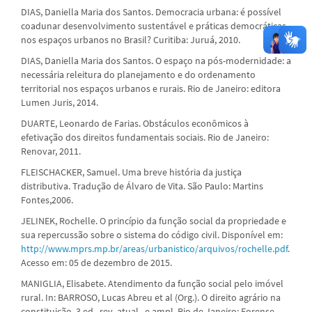
DIAS, Daniella Maria dos Santos. Democracia urbana: é possível
coadunar desenvolvimento sustentável e práticas democráticas
nos espaços urbanos no Brasil? Curitiba: Juruá, 2010.
DIAS, Daniella Maria dos Santos. O espaço na pós-modernidade: a
necessária releitura do planejamento e do ordenamento
territorial nos espaços urbanos e rurais. Rio de Janeiro: editora
Lumen Juris, 2014.
DUARTE, Leonardo de Farias. Obstáculos econômicos à
efetivação dos direitos fundamentais sociais. Rio de Janeiro:
Renovar, 2011.
FLEISCHACKER, Samuel. Uma breve história da justiça
distributiva. Tradução de Álvaro de Vita. São Paulo: Martins
Fontes,2006.
JELINEK, Rochelle. O princípio da função social da propriedade e
sua repercussão sobre o sistema do código civil. Disponível em:
http://www.mprs.mp.br/areas/urbanistico/arquivos/rochelle.pdf
.
Acesso em: 05 de dezembro de 2015.
MANIGLIA, Elisabete. Atendimento da função social pelo imóvel
rural. In: BARROSO, Lucas Abreu et al (Org.). O direito agrário na
constituição. 3 ed., rev. atual., e ampl. Rio de Janeiro: Forense,