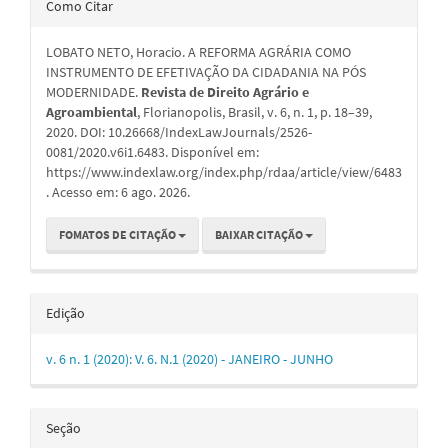
Detalhes
Como Citar
do
LOBATO NETO, Horacio. A REFORMA AGRÁRIA COMO
artigo
INSTRUMENTO DE EFETIVAÇÃO DA CIDADANIA NA PÓS
MODERNIDADE.
Revista de Direito Agrário e
Agroambiental
, Florianopolis, Brasil, v. 6, n. 1, p. 18–39,
2020. DOI: 10.26668/IndexLawJournals/2526-
0081/2020.v6i1.6483. Disponível em:
https://www.indexlaw.org/index.php/rdaa/article/view/6483
. Acesso em: 6 ago. 2026.
FOMATOS DE CITAÇÃO
BAIXAR CITAÇÃO
Edição
v. 6 n. 1 (2020): V. 6. N.1 (2020) - JANEIRO - JUNHO
Seção