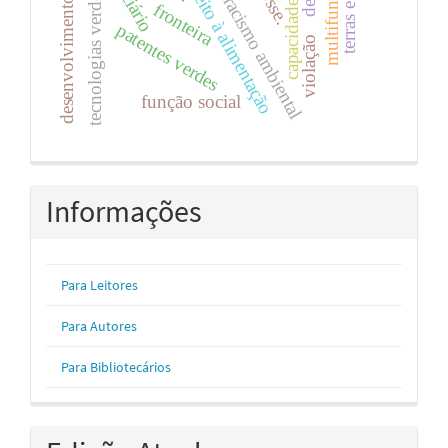
desenvolvimento rural
direito à alimentação
posse.
tecnologias verdes
capacidades
racismo ambiental
fronteira
patentes verdes
violação
função social
Informações
Para Leitores
Para Autores
Para Bibliotecários