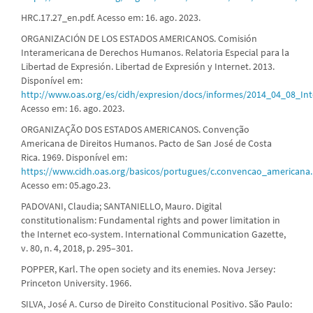
HRC.17.27_en.pdf. Acesso em: 16. ago. 2023.
ORGANIZACIÓN DE LOS ESTADOS AMERICANOS. Comisión
Interamericana de Derechos Humanos. Relatoria Especial para la
Libertad de Expresión. Libertad de Expresión y Internet. 2013.
Disponível em:
http://www.oas.org/es/cidh/expresion/docs/informes/2014_04_08_In
Acesso em: 16. ago. 2023.
ORGANIZAÇÃO DOS ESTADOS AMERICANOS. Convenção
Americana de Direitos Humanos. Pacto de San José de Costa
Rica. 1969. Disponível em:
https://www.cidh.oas.org/basicos/portugues/c.convencao_americana
Acesso em: 05.ago.23.
PADOVANI, Claudia; SANTANIELLO, Mauro. Digital
constitutionalism: Fundamental rights and power limitation in
the Internet eco-system. International Communication Gazette,
v. 80, n. 4, 2018, p. 295–301.
POPPER, Karl. The open society and its enemies. Nova Jersey:
Princeton University. 1966.
SILVA, José A. Curso de Direito Constitucional Positivo. São Paulo: