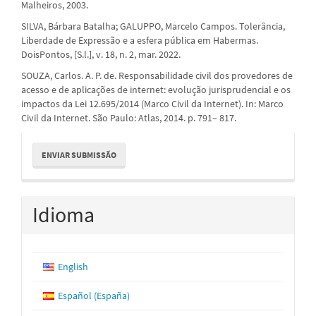
Malheiros, 2003.
SILVA, Bárbara Batalha; GALUPPO, Marcelo Campos. Tolerância,
Liberdade de Expressão e a esfera pública em Habermas.
DoisPontos, [S.l.], v. 18, n. 2, mar. 2022.
SOUZA, Carlos. A. P. de. Responsabilidade civil dos provedores de
acesso e de aplicações de internet: evolução jurisprudencial e os
impactos da Lei 12.695/2014 (Marco Civil da Internet). In: Marco
Civil da Internet. São Paulo: Atlas, 2014. p. 791– 817.
Enviar
ENVIAR SUBMISSÃO
Submissão
Idioma
English
Español (España)