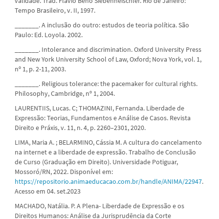
validade. Trad. Flávio Beno Siebenneischler. Rio de Janeiro:
Tempo Brasileiro, v. II, 1997.
_______. A inclusão do outro: estudos de teoria política. São
Paulo: Ed. Loyola. 2002.
_______. Intolerance and discrimination. Oxford University Press
and New York University School of Law, Oxford; Nova York, vol. 1,
nº 1, p. 2-11, 2003.
_______. Religious tolerance: the pacemaker for cultural rights.
Philosophy, Cambridge, nº 1, 2004.
LAURENTIIS, Lucas. C; THOMAZINI, Fernanda. Liberdade de
Expressão: Teorias, Fundamentos e Análise de Casos. Revista
Direito e Práxis, v. 11, n. 4, p. 2260–2301, 2020.
LIMA, Maria A. ; BELARMINO, Cássia M. A cultura do cancelamento
na internet e a liberdade de expressão. Trabalho de Conclusão
de Curso (Graduação em Direito). Universidade Potiguar,
Mossoró/RN, 2022. Disponível em:
https://repositorio.animaeducacao.com.br/handle/ANIMA/22947
.
Acesso em 04. set.2023
MACHADO, Natália. P. A Plena- Liberdade de Expressão e os
Direitos Humanos: Análise da Jurisprudência da Corte