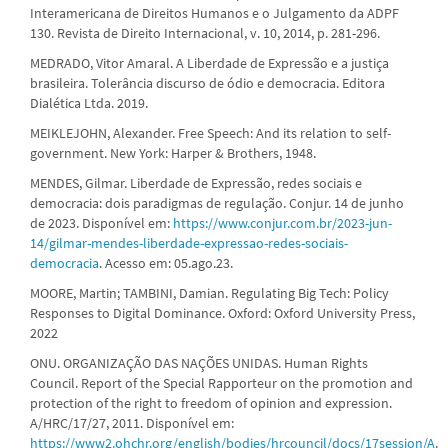
Interamericana de Direitos Humanos e o Julgamento da ADPF
130. Revista de Direito Internacional, v. 10, 2014, p. 281-296.
MEDRADO, Vitor Amaral. A Liberdade de Expressão e a justiça
brasileira. Tolerância discurso de ódio e democracia. Editora
Dialética Ltda. 2019.
MEIKLEJOHN, Alexander. Free Speech: And its relation to self-
government. New York: Harper & Brothers, 1948.
MENDES, Gilmar. Liberdade de Expressão, redes sociais e
democracia: dois paradigmas de regulação. Conjur. 14 de junho
de 2023. Disponível em:
https://www.conjur.com.br/2023-jun-
14/gilmar-mendes-liberdade-expressao-redes-sociais-
democracia
. Acesso em: 05.ago.23.
MOORE, Martin; TAMBINI, Damian. Regulating Big Tech: Policy
Responses to Digital Dominance. Oxford: Oxford University Press,
2022
ONU. ORGANIZAÇÃO DAS NAÇÕES UNIDAS. Human Rights
Council. Report of the Special Rapporteur on the promotion and
protection of the right to freedom of opinion and expression.
A/HRC/17/27, 2011. Disponível em:
https://www2.ohchr.org/english/bodies/hrcouncil/docs/17session/A
.