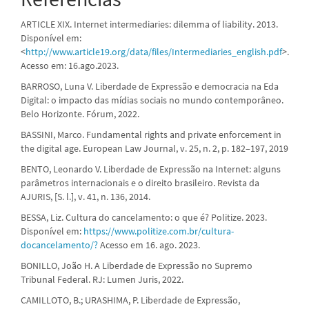
ARTICLE XIX. Internet intermediaries: dilemma of liability. 2013.
Disponível em:
<
http://www.article19.org/data/files/Intermediaries_english.pdf
>.
Acesso em: 16.ago.2023.
BARROSO, Luna V. Liberdade de Expressão e democracia na Eda
Digital: o impacto das mídias sociais no mundo contemporâneo.
Belo Horizonte. Fórum, 2022.
BASSINI, Marco. Fundamental rights and private enforcement in
the digital age. European Law Journal, v. 25, n. 2, p. 182–197, 2019
BENTO, Leonardo V. Liberdade de Expressão na Internet: alguns
parâmetros internacionais e o direito brasileiro. Revista da
AJURIS, [S. l.], v. 41, n. 136, 2014.
BESSA, Liz. Cultura do cancelamento: o que é? Politize. 2023.
Disponível em:
https://www.politize.com.br/cultura-
docancelamento/?
Acesso em 16. ago. 2023.
BONILLO, João H. A Liberdade de Expressão no Supremo
Tribunal Federal. RJ: Lumen Juris, 2022.
CAMILLOTO, B.; URASHIMA, P. Liberdade de Expressão,