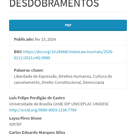
DESDOBRAMENTOS
Barra
PDF
lateral
Publicado:
fev 15, 2024
de
artigos
DOI:
https://doi.org/10.26668/IndexLawJournals/2526-
0111/2023.v9i2.9989
Palavras-chave:
Liberdade de Expressão, Direitos Humanos, Cultura do
cancelamento, Direito Constitucional, Democracia
Conteúdo
Luís Felipe Perdigão de Castro
Universidade de Brasília (UnB) IDP UNICEPLAC UNIDESC
do
http://orcid.org/0000-0003-1156-7769
artigo
Laysa Pires Stone
IDP/DF
principal
Carlos Eduardo Marques Silva