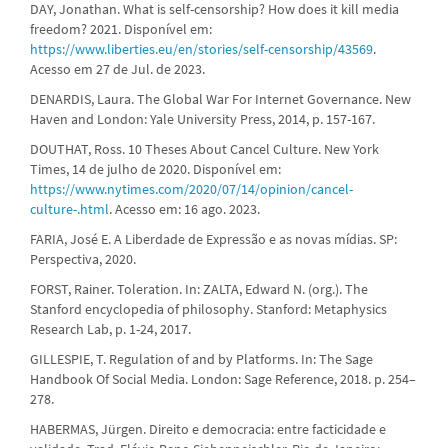
DAY, Jonathan. What is self-censorship? How does it kill media
freedom? 2021. Disponível em:
https://www.liberties.eu/en/stories/self-censorship/43569
.
Acesso em 27 de Jul. de 2023.
DENARDIS, Laura. The Global War For Internet Governance. New
Haven and London: Yale University Press, 2014, p. 157-167.
DOUTHAT, Ross. 10 Theses About Cancel Culture. New York
Times, 14 de julho de 2020. Disponível em:
https://www.nytimes.com/2020/07/14/opinion/cancel-
culture-.html
. Acesso em: 16 ago. 2023.
FARIA, José E. A Liberdade de Expressão e as novas mídias. SP:
Perspectiva, 2020.
FORST, Rainer. Toleration. In: ZALTA, Edward N. (org.). The
Stanford encyclopedia of philosophy. Stanford: Metaphysics
Research Lab, p. 1-24, 2017.
GILLESPIE, T. Regulation of and by Platforms. In: The Sage
Handbook Of Social Media. London: Sage Reference, 2018. p. 254–
278.
HABERMAS, Jürgen. Direito e democracia: entre facticidade e