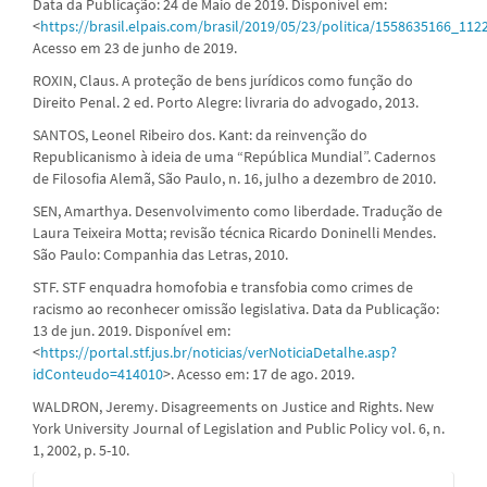
Data da Publicação: 24 de Maio de 2019. Disponível em:
<
https://brasil.elpais.com/brasil/2019/05/23/politica/1558635166_112
Acesso em 23 de junho de 2019.
ROXIN, Claus. A proteção de bens jurídicos como função do
Direito Penal. 2 ed. Porto Alegre: livraria do advogado, 2013.
SANTOS, Leonel Ribeiro dos. Kant: da reinvenção do
Republicanismo à ideia de uma “República Mundial”. Cadernos
de Filosofia Alemã, São Paulo, n. 16, julho a dezembro de 2010.
SEN, Amarthya. Desenvolvimento como liberdade. Tradução de
Laura Teixeira Motta; revisão técnica Ricardo Doninelli Mendes.
São Paulo: Companhia das Letras, 2010.
STF. STF enquadra homofobia e transfobia como crimes de
racismo ao reconhecer omissão legislativa. Data da Publicação:
13 de jun. 2019. Disponível em:
<
https://portal.stf.jus.br/noticias/verNoticiaDetalhe.asp?
idConteudo=414010
>. Acesso em: 17 de ago. 2019.
WALDRON, Jeremy. Disagreements on Justice and Rights. New
York University Journal of Legislation and Public Policy vol. 6, n.
1, 2002, p. 5-10.