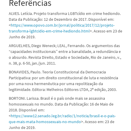
Referências
ALVES. Letícia. Projeto transforma LGBTcídio em crime hediondo.
Data da Publicação: 12 de Dezembro de 2017. Disponível em:
<
https://www.opovo.com.br/jornal/politica/2017/12/projeto-
transforma-lgbtcidio-em-crime-hediondo.html
>. Acesso em 23 de
Junho de 2019.
ARGUELHES, Diego Weneck; LEAL, Fernando. Os argumentos das
“capacidades institucionais” entre a banalidade, a redundância e
o absurdo. Revista Direito, Estado e Sociedade, Rio de Janeiro, v.,
n. 38, p. 6-50, jan./jun. 2011.
BONAVIDES, Paulo. Teoria Constitucional da Democracia
Participativa: por um direito constitucional de luta e resistência
por uma nova hermenêutica por uma repolitização da
legitimidade. Editora: Melheiros Editores LTDA, 2ª edição, 2003.
BORTONI. Larissa. Brasil é o país onde mais se assassina
homossexuais no mundo. Data da Publicação: 16 de Maio de
2018. Disponível em:
<
https://www12.senado.leg.br/radio/1/noticia/brasil-e-o-pais-
que-mais-mata-homossexuais-no-mundo
>. Acesso em: 23 de
Junho de 2019.