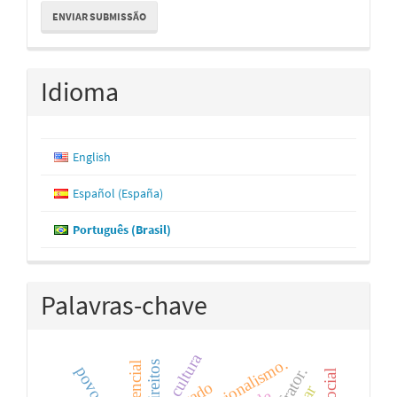
Enviar
ENVIAR SUBMISSÃO
Submissão
Idioma
English
Español (España)
Português (Brasil)
Palavras-chave
cultura
constitucionalismo.