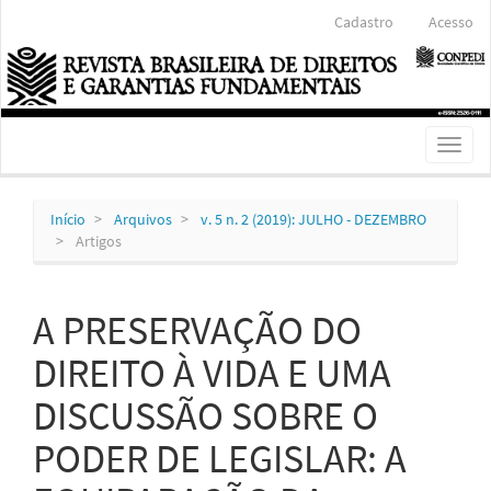
Navegação
Cadastro
Acesso
Principal
Conteúdo
principal
Barra
Lateral
Toggl
naviga
Início
Arquivos
v. 5 n. 2 (2019): JULHO - DEZEMBRO
Artigos
A PRESERVAÇÃO DO
DIREITO À VIDA E UMA
DISCUSSÃO SOBRE O
PODER DE LEGISLAR: A