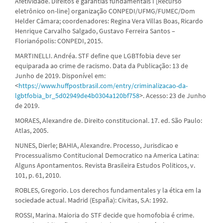
Afetividade. Direitos e garantias fundamentais I [Recurso
eletrônico on-line] organização CONPEDI/UFMG/FUMEC/Dom
Helder Câmara; coordenadores: Regina Vera Villas Boas, Ricardo
Henrique Carvalho Salgado, Gustavo Ferreira Santos –
Florianópolis: CONPEDI, 2015.
MARTINELLI. Andréa. STF define que LGBTfobia deve ser
equiparada ao crime de racismo. Data da Publicação: 13 de
Junho de 2019. Disponível em:
<
https://www.huffpostbrasil.com/entry/criminalizacao-da-
lgbtfobia_br_5d02949de4b0304a120bf758
>. Acesso: 23 de Junho
de 2019.
MORAES, Alexandre de. Direito constitucional. 17. ed. São Paulo:
Atlas, 2005.
NUNES, Dierle; BAHIA, Alexandre. Processo, Jurisdicao e
Processualismo Contitucional Democratico na America Latina:
Alguns Apontamentos. Revista Brasileira Estudos Politicos, v.
101, p. 61, 2010.
ROBLES, Gregorio. Los derechos fundamentales y la ética em la
sociedade actual. Madrid (España): Civitas, S.A: 1992.
ROSSI, Marina. Maioria do STF decide que homofobia é crime.