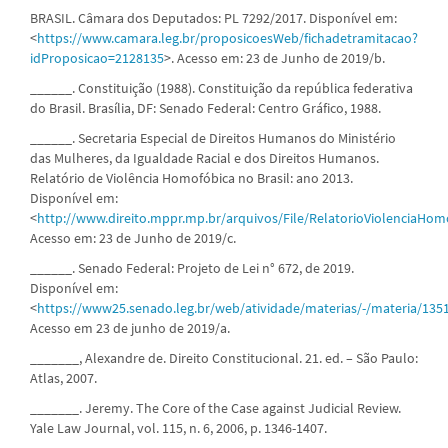
BRASIL. Câmara dos Deputados: PL 7292/2017. Disponível em:
<
https://www.camara.leg.br/proposicoesWeb/fichadetramitacao?
idProposicao=2128135
>. Acesso em: 23 de Junho de 2019/b.
______. Constituição (1988). Constituição da república federativa
do Brasil. Brasília, DF: Senado Federal: Centro Gráfico, 1988.
______. Secretaria Especial de Direitos Humanos do Ministério
das Mulheres, da Igualdade Racial e dos Direitos Humanos.
Relatório de Violência Homofóbica no Brasil: ano 2013.
Disponível em:
<
http://www.direito.mppr.mp.br/arquivos/File/RelatorioViolenciaHo
Acesso em: 23 de Junho de 2019/c.
______. Senado Federal: Projeto de Lei n° 672, de 2019.
Disponível em:
<
https://www25.senado.leg.br/web/atividade/materias/-/materia/135
Acesso em 23 de junho de 2019/a.
_______, Alexandre de. Direito Constitucional. 21. ed. – São Paulo:
Atlas, 2007.
_______. Jeremy. The Core of the Case against Judicial Review.
Yale Law Journal, vol. 115, n. 6, 2006, p. 1346-1407.