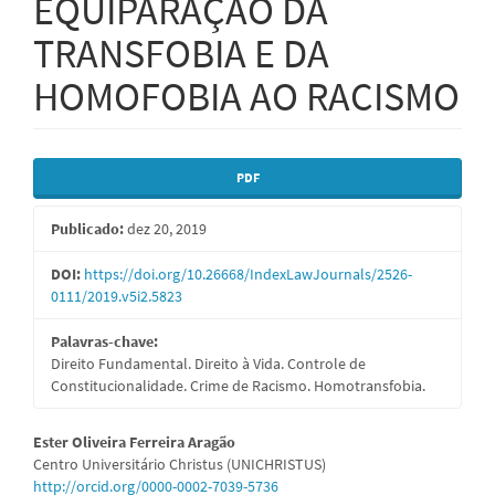
EQUIPARAÇÃO DA
TRANSFOBIA E DA
HOMOFOBIA AO RACISMO
Barra
PDF
lateral
Publicado:
dez 20, 2019
de
artigos
DOI:
https://doi.org/10.26668/IndexLawJournals/2526-
0111/2019.v5i2.5823
Palavras-chave:
Direito Fundamental. Direito à Vida. Controle de
Constitucionalidade. Crime de Racismo. Homotransfobia.
Conteúdo
Ester Oliveira Ferreira Aragão
Centro Universitário Christus (UNICHRISTUS)
do
http://orcid.org/0000-0002-7039-5736