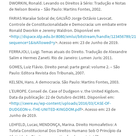
DWORKIN, Ronald. Levando os Direitos à Sério: Tradução e Notas
de Nelson Boeira – São Paulo: Martins Fontes, 2002.
FARIAS Maraíse Sobral de; GALVÃO Jorge Octávio Lavocat.
Controle de Constitucionalidade e Democracia: um embate entre
Ronald Dworkin e Jeremy Waldron. Disponível em
<
http://dspace.idp.edu.br:8080/xmlui/bitstream/handle/123456789/
sequence=1&isAllowed=y
>. Acesso em: 23 de Junho de 2019.
FERRAJOLI, Luigi. Temas atuais do Direito. Tradução de Alexandre
Salim e Hermes Zaneti. Rio de Janeiro: Lumen Juris: 2011.
GOMES, Luiz Flávio. Direito penal: parte geral: volume 2. – São
Paulo: Editora Revista dos Tribunais, 2007.
KELSEN, Hans. A democracia. São Paulo: Martins Fontes, 2003.
L’EUROPE. Conseil de. Case of Dudgeon v. the United Kigdom.
Data da publicação: 22 de Outubro de1981. Disponível em:
<
http://ceere.eu/wp-content/uploads/2016/03/CASE-OF-
DUDGEON-v.-THE-UNITED-KINGDOM.pdf
>. Acesso em: 23 de
Junho de 2019.
LEHFELD, Lucas; MENDONÇA, Marina. Direito Homoafetivo: A
Tutela Constitucional Dos Direitos Humano Sob O Princípio da