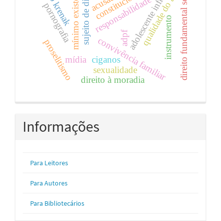
sujeito de direitos
mínimo existencial
povo krenak
adolescente infrator.
direito fundamental social
acusado
qualidade do ar
responsabilidade
pornografia
instrumento
adpf
convivência familiar
proselitismo
mídia
ciganos
sexualidade
direito à moradia
Informações
Para Leitores
Para Autores
Para Bibliotecários