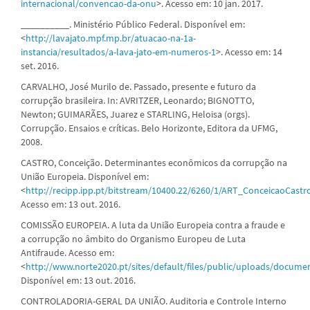
internacional/convencao-da-onu
>. Acesso em: 10 jan. 2017.
__________. Ministério Público Federal. Disponível em:
<
http://lavajato.mpf.mp.br/atuacao-na-1a-
instancia/resultados/a-lava-jato-em-numeros-1
>. Acesso em: 14
set. 2016.
CARVALHO, José Murilo de. Passado, presente e futuro da
corrupção brasileira. In: AVRITZER, Leonardo; BIGNOTTO,
Newton; GUIMARÃES, Juarez e STARLING, Heloisa (orgs).
Corrupção. Ensaios e críticas. Belo Horizonte, Editora da UFMG,
2008.
CASTRO, Conceição. Determinantes econômicos da corrupção na
União Europeia. Disponível em:
<
http://recipp.ipp.pt/bitstream/10400.22/6260/1/ART_ConceicaoCastr
Acesso em: 13 out. 2016.
COMISSÃO EUROPEIA. A luta da União Europeia contra a fraude e
a corrupção no âmbito do Organismo Europeu de Luta
Antifraude. Acesso em:
<
http://www.norte2020.pt/sites/default/files/public/uploads/docume
Disponível em: 13 out. 2016.
CONTROLADORIA-GERAL DA UNIÃO. Auditoria e Controle Interno