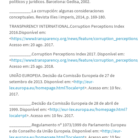
políticos y jurídicos. Barcelona: Gedisa, 2002.
__________.La corrupción: algunas consideraciones
conceptuales. Revista Illes i imperis, 2014, p. 169-180.
TRANSPARENCY INTERNATIONAL.Corruption Perceptions Index
2016.Disponível em:
<
https://www.transparency.org/news/feature/corruption_perception
Acesso em: 20 ago. 2017.
__________.Corruption Perceptions Index 2017. Disponível em:
<
https://www.transparency.org/news/feature/corruption_perception
Acesso em: 25 ago. 2018.
UNIÃO EUROPEIA. Decisão da Comissão Europeia de 27 de
setembro de 2013. Disponível em: <
http://eur-
lex.europa.eu/homepage.html?locale=pt
>. Acesso em: 10 fev.
2017.
__________.Decisão da Comissão Europeia de 28 de abril de
1999. Disponível em: <
http://eur-lex.europa.eu/homepage.html?
locale=pt
>. Acesso em: 10 fev. 2017.
__________.Regulamento nº 1073/1999 do Parlamento Europeu
e do Conselho da União Europeia. Disponível em: <
http://eur-
lex.europa.eu/homepage.html?locale=pt
>. Acesso em: 10 fev.