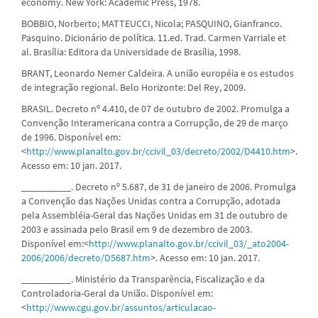
economy. New York: Academic Press, 1978.
BOBBIO, Norberto; MATTEUCCI, Nicola; PASQUINO, Gianfranco.
Pasquino. Dicionário de política. 11.ed. Trad. Carmen Varriale et
al. Brasília: Editora da Universidade de Brasília, 1998.
BRANT, Leonardo Nemer Caldeira. A união européia e os estudos
de integração regional. Belo Horizonte: Del Rey, 2009.
BRASIL. Decreto nº 4.410, de 07 de outubro de 2002. Promulga a
Convenção Interamericana contra a Corrupção, de 29 de março
de 1996. Disponível em:
<
http://www.planalto.gov.br/ccivil_03/decreto/2002/D4410.htm
>.
Acesso em: 10 jan. 2017.
__________. Decreto nº 5.687, de 31 de janeiro de 2006. Promulga
a Convenção das Nações Unidas contra a Corrupção, adotada
pela Assembléia-Geral das Nações Unidas em 31 de outubro de
2003 e assinada pelo Brasil em 9 de dezembro de 2003.
Disponível em:<
http://www.planalto.gov.br/ccivil_03/_ato2004-
2006/2006/decreto/D5687.htm
>. Acesso em: 10 jan. 2017.
__________. Ministério da Transparência, Fiscalização e da
Controladoria-Geral da União. Disponível em:
<
http://www.cgu.gov.br/assuntos/articulacao-