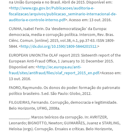
na União Europeia e no Brasil. Abril de 2015. Disponível em:
<
http://www.cgu.gov.br/Publicacoes/auditoria-e-
fiscalizacao/arquivos/publicacao_seminario-internacional-de-
auditoria-e-controle-interno.pdf
>. Acesso em: 13 out. 2016.
CUNHA, Isabel Ferin. Da ‘desdemocratização’ da Europa:
democracia, media e corrupção política. Intercom, Rev. Bras.
Ciênc. Comun. [online]. 2015, vol.38, n.1, pp.37-63. ISSN 1809-
5844. <
http://dx.doi.org/10.1590/1809-5844201512
.>
EUROPEAN UNION.The OLAF report 2015: Sixteenth report of the
European Anti-Fraud Office, 1 January to 31 December 2015.
Disponível em: <
http://ec.europa.eu/anti-
fraud/sites/antifraud/files/olaf_report_2015_en.pdf
.>Acesso em:
13 out. 2016.
FAORO, Raymundo. Os donos do poder: formação do patronato
político brasileiro. 5.ed. São Paulo: Globo, 2012.
FILGUEIRAS, Fernando. Corrupção, democracia e legitimidade.
Belo Horizonte, UFMG, 2008a.
__________. Marcos teóricos da corrupção. In: AVRITZER,
Leonardo; BIGNOTTO, Newton; GUIMARÃES, Juarez e STARLING,
Heloisa (orgs). Corrupção. Ensaios e críticas. Belo Horizonte,