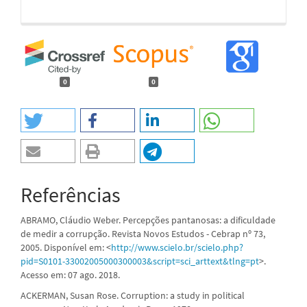
0
0
Referências
ABRAMO, Cláudio Weber. Percepções pantanosas: a dificuldade
de medir a corrupção. Revista Novos Estudos - Cebrap nº 73,
2005. Disponível em: <
http://www.scielo.br/scielo.php?
pid=S0101-33002005000300003&script=sci_arttext&tlng=pt
>.
Acesso em: 07 ago. 2018.
ACKERMAN, Susan Rose. Corruption: a study in political