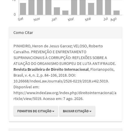
Detalhes
Como Citar
do
PINHEIRO, Heron de Jesus Garcez; VELOSO, Roberto
artigo
Carvalho. PREVENÇÃO E ENFRENTAMENTO
SUPRANACIONAIS À CORRUPÇÃO: REFLEXÕES SOBRE A
ATUAÇÃO DO ORGANISMO EUROPEU DE LUTA ANTIFRAUDE.
Revista Brasileira de Direito Internacional
, Florianopolis,
Brasil, v. 4, n. 2, p. 84–106, 2018. DOI:
10.26668/IndexLawJournals/2526-0219/2018.v4i2.5019.
Disponível em:
https://www.indexlaw.org/index.php/direitointernacional/a
rticle/view/5019. Acesso em: 7 ago. 2026.
FOMATOS DE CITAÇÃO
BAIXAR CITAÇÃO