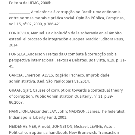
Editora da UFMG, 2008b.
__________.A tolerância à corrupção no Brasil: uma antinomia
entre normas morais e prática social. Opinião Pública, Campinas,
vol. 15, nº 02, 2009, p.386-421.
FONDEVILA, Manuel. La disolución de la soberania en el ámbito
estatal: el proceso de integración europea. Madrid: Editora Reus,
2014.
FONSECA, Anderson Freitas da.O combate à corrupção sob a
perspectiva internacional. Textos e Debates. Boa Vista, n.19, p. 31-
45.
GARCIA, Emerson; ALVES, Rogério Pacheco. Improbidade
administrativa. 8.ed. São Paulo: Saraiva, 2014.
GRAAF, Gjalt. Causes of corruption: towards a contextual theory
of corruption. Public Administration Quarterly, nº 31, p.39-
86,2007.
HAMILTON, Alexander; JAY, John; MADISON, James.The federalist.
Indianapolis: Liberty Fund, 2001.
HEIDENHEIMER, Arnold; JOHNSTON, Michael; LEVINE, Victor.
Political corruption: a handbook. New Brunswick: Transaction