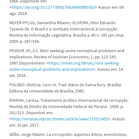
1964. Disponível em:
<
https://doi.org/10.1177/000276426400800303
> Acesso em: 09
ago. 2018.
MEYER-PFLUG, Samantha Ribeiro; OLIVEIRA, Vitor Eduardo
Tavares de. O Brasil e o combate internacional à corrupção.
Revista de Informação Legislativa. Brasília a. 46 n. 181 jan./mar.
2009. p. 187/194.
PASOUR JR., E.C. Rent seeking: some conceptual problems and
implications. Review of Austrian Economics, 1, pp. 123-145,
1987.Disponívelem: <
https://mises.org/library/rent-seeking-
some-conceptual-problems-and-implications
>. Acesso em: 14
set. 2016.
POLÍBIO. História. Livro VI. Trad. Mário de Gama Kury. Brasília:
Editora da Universidade de Brasília, 1985.
RAMINA, Larissa. Tratamento jurídico internacional da corrupção.
Revista de Direito da Universidade Federal do Paraná - 2009. p.
201/213. Disponível em:
<
http://revistas.ufpr.br/direito/article/view/1755/1452
>. Acesso
em: 10 jan. 2017.
SEÑA, Jorge Malem. La corrupción: aspectos éticos, económicos,