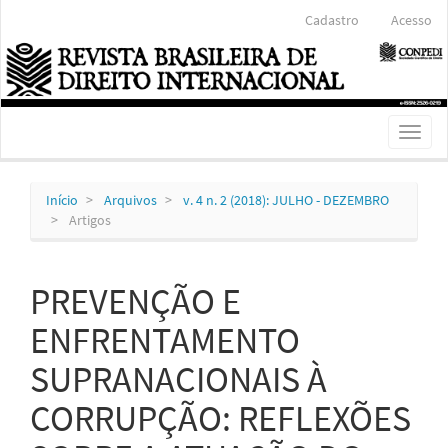
Navegação
Cadastro
Acesso
Principal
Conteúdo
principal
Barra
Lateral
Toggl
naviga
Início
Arquivos
v. 4 n. 2 (2018): JULHO - DEZEMBRO
Artigos
PREVENÇÃO E
ENFRENTAMENTO
SUPRANACIONAIS À
CORRUPÇÃO: REFLEXÕES