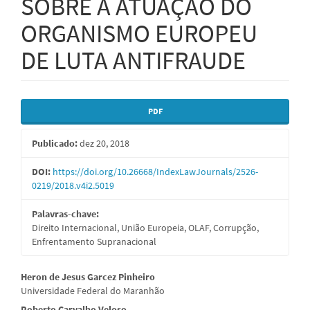
SOBRE A ATUAÇÃO DO
ORGANISMO EUROPEU
DE LUTA ANTIFRAUDE
Barra
PDF
lateral
Publicado:
dez 20, 2018
de
artigos
DOI:
https://doi.org/10.26668/IndexLawJournals/2526-
0219/2018.v4i2.5019
Palavras-chave:
Direito Internacional, União Europeia, OLAF, Corrupção,
Enfrentamento Supranacional
Conteúdo
Heron de Jesus Garcez Pinheiro
Universidade Federal do Maranhão
do
Roberto Carvalho Veloso