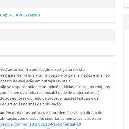
 (2016): JULHO/DEZEMBRO
or(es) autoriza(m) a publicação do artigo na revista;
or(es) garante(m) que a contribuição é original e inédita e que não
ocesso de avaliação em outra(s) revista(s);
a não se responsabiliza pelas opiniões, ideias e conceitos emitidos
, por serem de inteira responsabilidade de seu(s) autor(es);
ado aos editores o direito de proceder ajustes textuais e de
 do artigo às normas da publicação.
ntêm os direitos autorais e concedem à revista o direito de
publicação, com o trabalho simultaneamente licenciado sob
Creative Commons Atribuição-NãoComercial 4.0