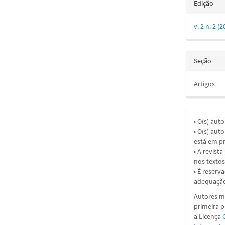
Edição
v. 2 n. 2
Seção
Artigos
• O(s) aut
• O(s) aut
está em pr
• A revist
nos textos
• É reserv
adequação
Autores ma
primeira 
a
Licença