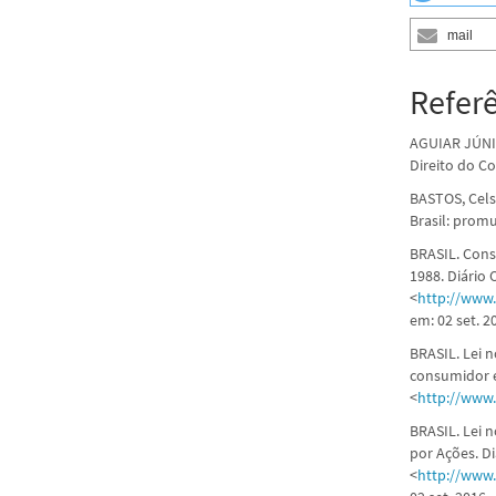
mail
Refer
AGUIAR JÚNIO
Direito do Co
BASTOS, Cels
Brasil: prom
BRASIL. Const
1988. Diário 
<
http://www.
em: 02 set. 2
BRASIL. Lei 
consumidor e
<
http://www.
BRASIL. Lei 
por Ações. Di
<
http://www.