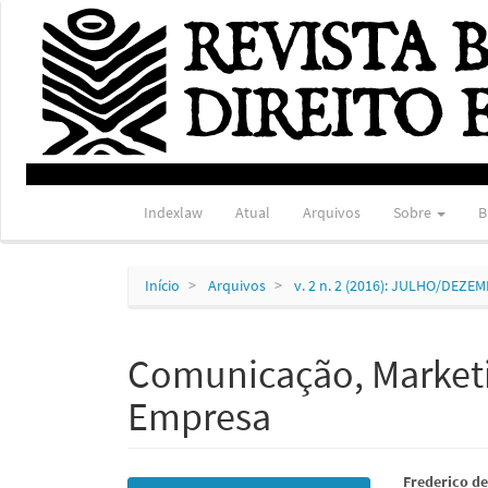
Navegação
Principal
Conteúdo
principal
Barra
Lateral
Indexlaw
Atual
Arquivos
Sobre
B
Início
Arquivos
v. 2 n. 2 (2016): JULHO/DEZE
Comunicação, Marketi
Empresa
Barra
Conte
Frederico d