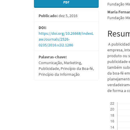
PDF
Fundação Min
lateral
do
Maria Ferna
Publicado:
dez 5, 2016
de
artigo
Fundação Min
artigos
princi
DOI:
Resu
https://doi.org/10.26668/IndexL
awJournals/2526-
A publicidad
0235/2016.v2i2.1286
empresa, int
produto ou s
Palavras-chave:
publicidade 
Comunicação, Marketing,
também subme
Publicidade, Princípio da Boa-fé,
da boa-fé em 
Princípio da Informação
planejament
verdadeirame
de forma a c
Downloads