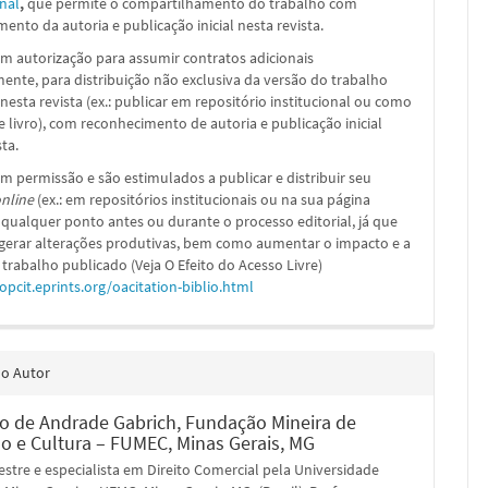
nal
,
que permite o compartilhamento do trabalho com
ento da autoria e publicação inicial nesta revista.
m autorização para assumir contratos adicionais
nte, para distribuição não exclusiva da versão do trabalho
nesta revista (ex.: publicar em repositório institucional ou como
e livro), com reconhecimento de autoria e publicação inicial
sta.
m permissão e são estimulados a publicar e distribuir seu
nline
(ex.: em repositórios institucionais ou na sua página
 qualquer ponto antes ou durante o processo editorial, já que
 gerar alterações produtivas, bem como aumentar o impacto e a
 trabalho publicado (Veja O Efeito do Acesso Livre)
/opcit.eprints.org/oacitation-biblio.html
do Autor
co de Andrade Gabrich,
Fundação Mineira de
o e Cultura – FUMEC, Minas Gerais, MG
stre e especialista em Direito Comercial pela Universidade