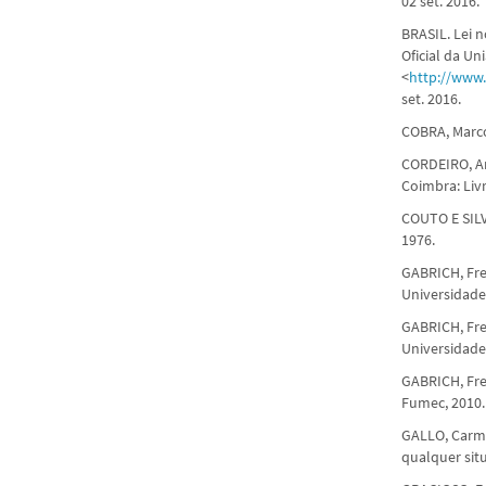
02 set. 2016.
BRASIL. Lei n
Oficial da Un
<
http://www.
set. 2016.
COBRA, Marcos
CORDEIRO, An
Coimbra: Liv
COUTO E SILV
1976.
GABRICH, Fred
Universidade
GABRICH, Fre
Universidade
GABRICH, Fre
Fumec, 2010.
GALLO, Carmi
qualquer situ