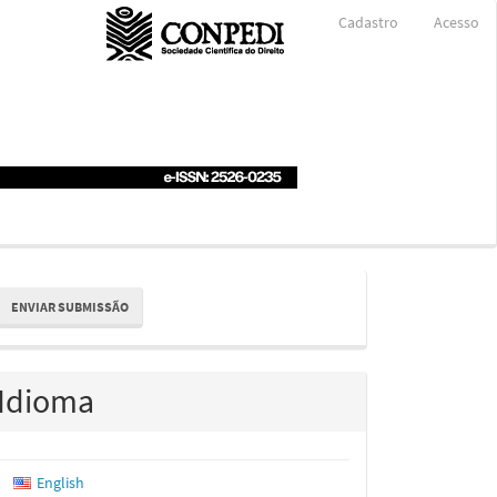
Cadastro
Acesso
nviar
ENVIAR SUBMISSÃO
ubmissão
Idioma
English