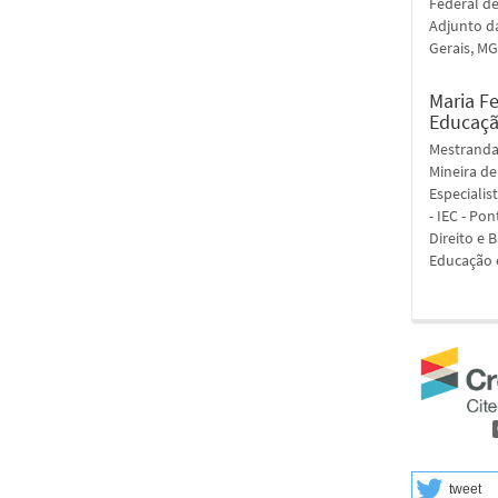
Federal de
Adjunto d
Gerais, MG,
Maria F
Educaçã
Mestranda
Mineira de
Especialis
- IEC - Po
Direito e
Educação e
tweet