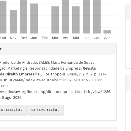
hes
r
Frederico de Andrade; SALES, Maria Fernanda de Souza.
ão, Marketing e Responsabilidade da Empresa.
Revista
 de Direito Empresarial
, Florianopolis, Brasil, v. 2, n. 2, p. 117–
. DOI: 10.26668/IndexLawJournals/2526-0235/2016.v2i2.1286.
l em:
w.indexlaw.org/index.php/direitoempresarial/article/view/1286.
 5 ago. 2026.
 DE CITAÇÃO
BAIXAR CITAÇÃO