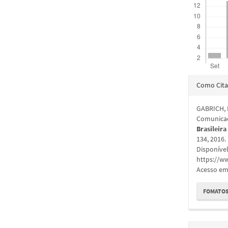
Detal
Como Cita
do
GABRICH, 
artigo
Comunicaç
Brasileira
134, 2016
Disponíve
https://ww
Acesso em:
FOMATOS