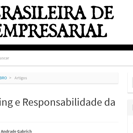
uscar
E
MBRO
Artigos
S
ng e Responsabilidade da
údo
e Andrade Gabrich