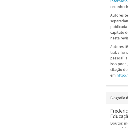
Internacio
reconhecim
Autores tê
separadame
publicada 
capítulo d
nesta revi
Autores tê
trabalho
o
pessoal) a
isso pode
citação do
em
http:/
Biografia 
Frederi
Educaçã
Doutor, me