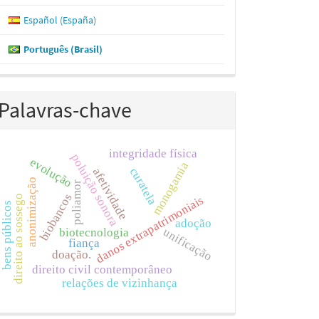
Español (España)
Português (Brasil)
Palavras-chave
integridade física
poluição sonora
evolução
monogamia
curatela
afetividade
anonimização
poliamor
biobancos
danos extrapatrimoniais
direito ao sossego
bens públicos
adoção
unificação
biotecnologia
fiança
doação.
direito civil contemporâneo
relações de vizinhança