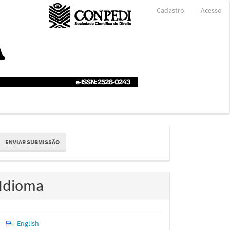
Cadastro
Acesso
nviar
ENVIAR SUBMISSÃO
ubmissão
Idioma
English