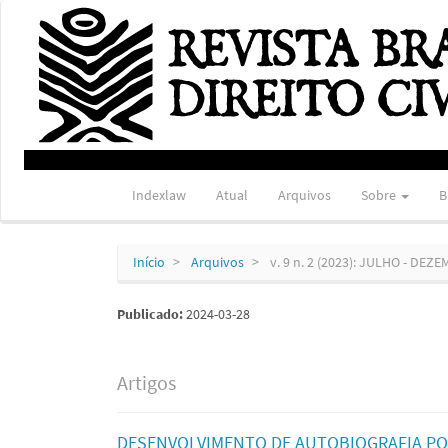
Navegação
Principal
Conteúdo
principal
Barra
Lateral
Indexlaw
Atual
Arquivos
Sobre
B
Início
Arquivos
v. 9 n. 2 (2023): JULHO - DEZ
Publicado:
2024-03-28
Artigos
DESENVOLVIMENTO DE AUTOBIOGRAFIA POR