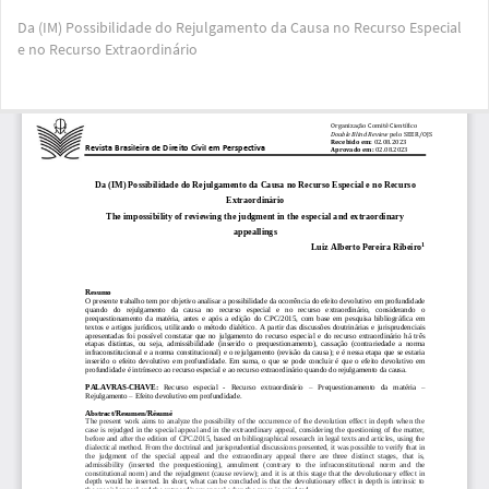
Voltar
Da (IM) Possibilidade do Rejulgamento da Causa no Recurso Especial
aos
e no Recurso Extraordinário
Detalhes
do
Artigo
Bai
Ba
PD