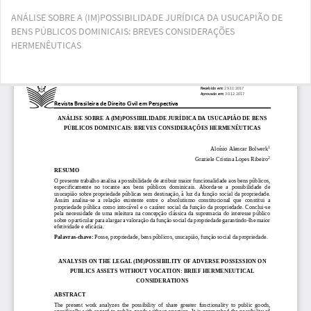
Voltar
ANÁLISE SOBRE A (IM)POSSIBILIDADE JURÍDICA DA USUCAPIÃO DE
aos
BENS PÚBLICOS DOMINICAIS: BREVES CONSIDERAÇÕES
Detalhes
HERMENÊUTICAS
do
Artigo
Bai
Ba
PD