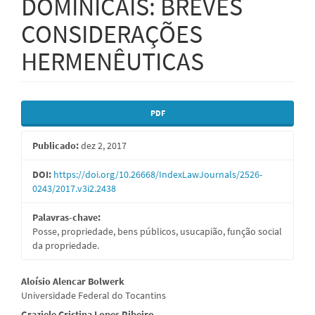
DOMINICAIS: BREVES
CONSIDERAÇÕES
HERMENÊUTICAS
Barra
PDF
lateral
Publicado:
dez 2, 2017
de
artigos
DOI:
https://doi.org/10.26668/IndexLawJournals/2526-
0243/2017.v3i2.2438
Palavras-chave:
Posse, propriedade, bens públicos, usucapião, função social
da propriedade.
Conteúdo
Aloísio Alencar Bolwerk
Universidade Federal do Tocantins
do
Graziele Cristina Lopes Ribeiro