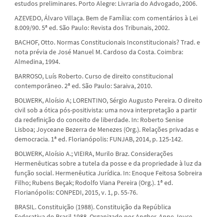
estudos preliminares. Porto Alegre: Livraria do Advogado, 2006.
AZEVEDO, Álvaro Villaça. Bem de Família: com comentários à Lei
8.009/90. 5ª ed. São Paulo: Revista dos Tribunais, 2002.
BACHOF, Otto. Normas Constitucionais Inconstitucionais? Trad. e
nota prévia de José Manuel M. Cardoso da Costa. Coimbra:
Almedina, 1994.
BARROSO, Luís Roberto. Curso de direito constitucional
contemporâneo. 2ª ed. São Paulo: Saraiva, 2010.
BOLWERK, Aloísio A; LORENTINO, Sérgio Augusto Pereira. O direito
civil sob a ótica pós-positivista: uma nova interpretação a partir
da redefinição do conceito de liberdade. In: Roberto Senise
Lisboa; Joyceane Bezerra de Menezes (Org.). Relações privadas e
democracia. 1ª ed. Florianópolis: FUNJAB, 2014, p. 125-142.
BOLWERK, Aloísio A.; VIEIRA, Murilo Braz. Considerações
Hermenêuticas sobre a tutela da posse e da propriedade à luz da
função social. Hermenêutica Jurídica. In: Enoque Feitosa Sobreira
Filho; Rubens Beçak; Rodolfo Viana Pereira (Org.). 1ª ed.
Florianópolis: CONPEDI, 2015, v. 1, p. 55-76.
BRASIL. Constituição (1988). Constituição da República
Federativa do Brasil 1988. Organizado por Angher, Anne Joyce.