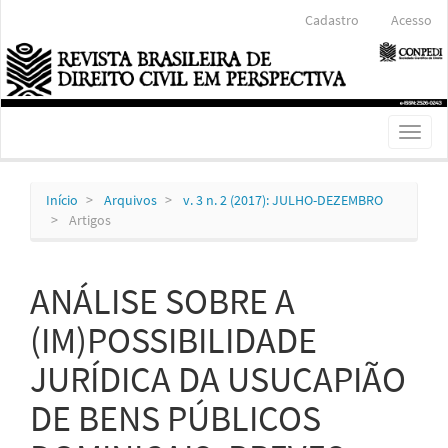
Navegação
Cadastro
Acesso
Principal
Conteúdo
principal
Barra
Lateral
Toggl
naviga
Início
Arquivos
v. 3 n. 2 (2017): JULHO-DEZEMBRO
Artigos
ANÁLISE SOBRE A
(IM)POSSIBILIDADE
JURÍDICA DA USUCAPIÃO
DE BENS PÚBLICOS