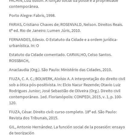
FACHIN, Luiz Edson. A função social da posse e a propriedade
contemporânea.
Porto Alegre: Fabris, 1998.
FARIAS, Cristiano Chaves de; ROSENVALD, Nelson. Direitos Reais.
6ª ed. Rio de Janeiro: Lumen Júris, 2010.
FERNANDES, Edesio. O Estatuto da Cidade e a ordem jurídica-
urbanística. In: O
Estatuto da Cidade comentado. CARVALHO, Celso Santos.
ROSSBACH,
Anaclaudia (Org.). São Paulo: Ministério das Cidades, 2010.
FIUZA, C. A. C.; BOLWERK, Aloísio A. A interpretação do direito civil
sob a ótica pós-positivista. In: Elcio Nacur Rezende; Otavio Luiz
Rodrigues Junior; José Sebastião de Oliveira (Org.). Direito civil
contemporâneo. 1ed. Florianópolis: CONPEDI, 2015, v. 1, p. 100-
120.
FIUZA, César. Direito civil: curso completo. 18ª ed. São Paulo:
Revista dos Tribunais, 2015.
GIL, Antonio Hernández. La función social de la posesión: ensayo
de teorización