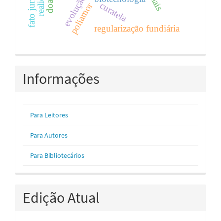
fato jurídico
evolução
curatela
poliamor
regularização fundiária
Informações
Para Leitores
Para Autores
Para Bibliotecários
Edição Atual