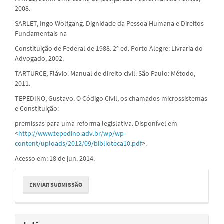
2008.
SARLET, Ingo Wolfgang. Dignidade da Pessoa Humana e Direitos
Fundamentais na
Constituição de Federal de 1988. 2ª ed. Porto Alegre: Livraria do
Advogado, 2002.
TARTURCE, Flávio. Manual de direito civil. São Paulo: Método,
2011.
TEPEDINO, Gustavo. O Código Civil, os chamados microssistemas
e Constituição:
premissas para uma reforma legislativa. Disponível em
<
http://www.tepedino.adv.br/wp/wp-
content/uploads/2012/09/biblioteca10.pdf
>.
Acesso em: 18 de jun. 2014.
Enviar
ENVIAR SUBMISSÃO
Submissão