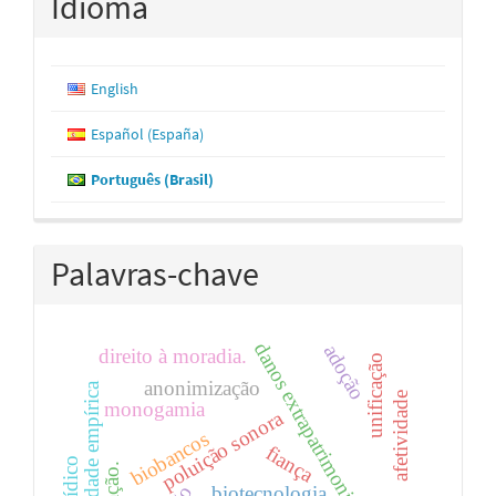
Idioma
English
Español (España)
Português (Brasil)
Palavras-chave
danos extrapatrimoniais
adoção
direito à moradia.
unificação
anonimização
realidade empírica
afetividade
monogamia
poluição sonora
biobancos
fiança
doação.
biotecnologia