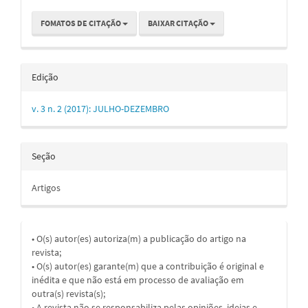
FOMATOS DE CITAÇÃO
BAIXAR CITAÇÃO
Edição
v. 3 n. 2 (2017): JULHO-DEZEMBRO
Seção
Artigos
• O(s) autor(es) autoriza(m) a publicação do artigo na
revista;
• O(s) autor(es) garante(m) que a contribuição é original e
inédita e que não está em processo de avaliação em
outra(s) revista(s);
• A revista não se responsabiliza pelas opiniões, ideias e