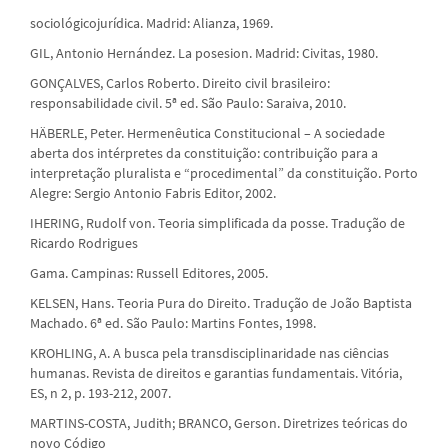
sociológicojurídica. Madrid: Alianza, 1969.
GIL, Antonio Hernández. La posesion. Madrid: Civitas, 1980.
GONÇALVES, Carlos Roberto. Direito civil brasileiro:
responsabilidade civil. 5ª ed. São Paulo: Saraiva, 2010.
HÄBERLE, Peter. Hermenêutica Constitucional – A sociedade
aberta dos intérpretes da constituição: contribuição para a
interpretação pluralista e “procedimental” da constituição. Porto
Alegre: Sergio Antonio Fabris Editor, 2002.
IHERING, Rudolf von. Teoria simplificada da posse. Tradução de
Ricardo Rodrigues
Gama. Campinas: Russell Editores, 2005.
KELSEN, Hans. Teoria Pura do Direito. Tradução de João Baptista
Machado. 6ª ed. São Paulo: Martins Fontes, 1998.
KROHLING, A. A busca pela transdisciplinaridade nas ciências
humanas. Revista de direitos e garantias fundamentais. Vitória,
ES, n 2, p. 193-212, 2007.
MARTINS-COSTA, Judith; BRANCO, Gerson. Diretrizes teóricas do
novo Código