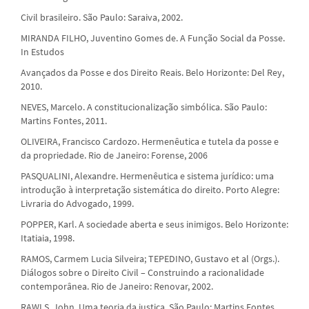
Civil brasileiro. São Paulo: Saraiva, 2002.
MIRANDA FILHO, Juventino Gomes de. A Função Social da Posse.
In Estudos
Avançados da Posse e dos Direito Reais. Belo Horizonte: Del Rey,
2010.
NEVES, Marcelo. A constitucionalização simbólica. São Paulo:
Martins Fontes, 2011.
OLIVEIRA, Francisco Cardozo. Hermenêutica e tutela da posse e
da propriedade. Rio de Janeiro: Forense, 2006
PASQUALINI, Alexandre. Hermenêutica e sistema jurídico: uma
introdução à interpretação sistemática do direito. Porto Alegre:
Livraria do Advogado, 1999.
POPPER, Karl. A sociedade aberta e seus inimigos. Belo Horizonte:
Itatiaia, 1998.
RAMOS, Carmem Lucia Silveira; TEPEDINO, Gustavo et al (Orgs.).
Diálogos sobre o Direito Civil – Construindo a racionalidade
contemporânea. Rio de Janeiro: Renovar, 2002.
RAWLS, John. Uma teoria da justiça. São Paulo: Martins Fontes,