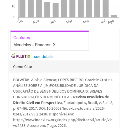
Captures
Mendeley - Readers:
2
-
see details
Detalhes
Como Citar
do
BOLWERK, Aloísio Alencar; LOPES RIBEIRO, Graziele Cristina.
artigo
ANÁLISE SOBRE A (IM)POSSIBILIDADE JURÍDICA DA
USUCAPIÃO DE BENS PÚBLICOS DOMINICAIS: BREVES
CONSIDERAÇÕES HERMENÊUTICAS.
Revista Brasileira de
Direito Civil em Perspectiva
, Florianopolis, Brasil, v. 3, n. 2,
p. 67–86, 2017. DOI: 10.26668/IndexLawJournals/2526-
0243/2017.v3i2.2438. Disponível em:
https://www.indexlaw.org/index.php/direitocivil/article/vie
w/2438. Acesso em: 7 ago. 2026.