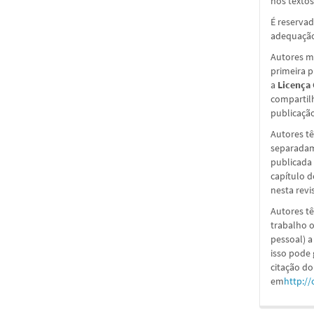
nos textos
É reservad
adequação
Autores ma
primeira 
a
Licença
compartil
publicação 
Autores tê
separadame
publicada 
capítulo d
nesta revi
Autores tê
trabalho o
pessoal) a
isso pode
citação do
em
http://