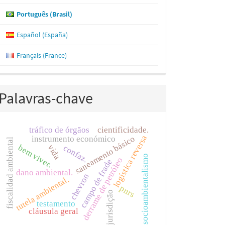
Português (Brasil)
Español (España)
Français (France)
Palavras-chave
te.
tráfico de órgãos
cientificidade.
is os
logística reversa
saneamento básico
instrumento económico
fiscalidad ambiental
dos
vida
bem viver.
confaz.
socioambientalismo
derrame de petróleo
campo de frade
ção
dano ambiental.
chevron
tutela ambiental.
pnrs
jurisdição
testamento
cláusula geral