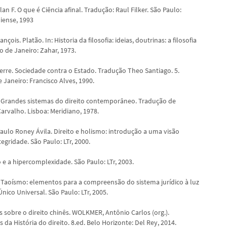
n F. O que é Ciência afinal. Tradução: Raul Filker. São Paulo:
liense, 1993
çois. Platão. In: Historia da filosofia: ideias, doutrinas: a filosofia
io de Janeiro: Zahar, 1973.
erre. Sociedade contra o Estado. Tradução Theo Santiago. 5.
e Janeiro: Francisco Alves, 1990.
 Grandes sistemas do direito contemporâneo. Tradução de
arvalho. Lisboa: Meridiano, 1978.
ulo Roney Ávila. Direito e holismo: introdução a uma visão
ntegridade. São Paulo: LTr, 2000.
ito e a hipercomplexidade. São Paulo: LTr, 2003.
o e Taoísmo: elementos para a compreensão do sistema jurídico à luz
Único Universal. São Paulo: LTr, 2005.
ões sobre o direito chinês. WOLKMER, Antônio Carlos (org.).
a História do direito. 8.ed. Belo Horizonte: Del Rey, 2014.