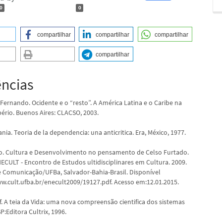
0
0
compartilhar
compartilhar
compartilhar
compartilhar
ências
Fernando. Ocidente e o “resto”. A América Latina e o Caribe na
pério. Buenos Aires: CLACSO, 2003.
ia. Teoria de la dependencia: una anticritica. Era, México, 1977.
. Cultura e Desenvolvimento no pensamento de Celso Furtado.
NECULT - Encontro de Estudos ultidisciplinares em Cultura. 2009.
 Comunicação/UFBa, Salvador-Bahia-Brasil. Disponível
w.cult.ufba.br/enecult2009/19127.pdf. Acesso em:12.01.2015.
f. A teia da Vida: uma nova compreensão cientifica dos sistemas
SP:Editora Cultrix, 1996.