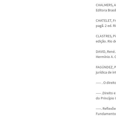
CHALMERS, Ala
Editora Brasi
CHATELET, Fran
pagã. 2 ed. R
CLASTRES, Pi
edição. Rio d
DAVID, René.
Hermínio A. C
FAGÚNDEZ, Pa
jurídica de i
----- . O dire
----- .Direit
do Princípio 
-----. Reflex
Fundamentos d