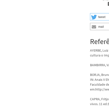
tweet
mail
Refer
AYERBE, Luiz 
cultura o Im
BAMBIRRA, Van
BORJA, Bruno
IN: Anais V E
Faculdade de
em:http://ww
CAPRA, Fritjo
vivos. 11 ed.