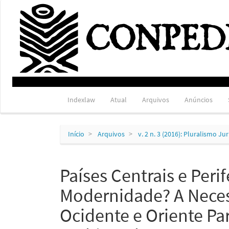
Navegação
Principal
Conteúdo
principal
Barra
Lateral
Indexlaw
Atual
Arquivos
Anúncios
Início
Arquivos
v. 2 n. 3 (2016): Pluralismo J
Países Centrais e Perif
Modernidade? A Neces
Ocidente e Oriente Pa