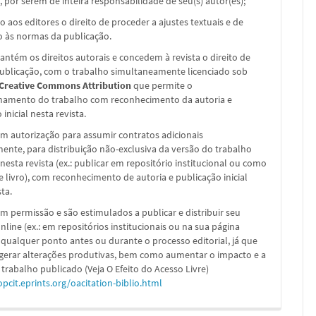
, por serem de inteira responsabilidade de seu(s) autor(es);
o aos editores o direito de proceder a ajustes textuais e de
 às normas da publicação.
ntém os direitos autorais e concedem à revista o direito de
publicação, com o trabalho simultaneamente licenciado sob
 Creative Commons Attribution
que permite o
hamento do trabalho com reconhecimento da autoria e
inicial nesta revista.
m autorização para assumir contratos adicionais
nte, para distribuição não-exclusiva da versão do trabalho
nesta revista (ex.: publicar em repositório institucional ou como
e livro), com reconhecimento de autoria e publicação inicial
sta.
m permissão e são estimulados a publicar e distribuir seu
nline (ex.: em repositórios institucionais ou na sua página
 qualquer ponto antes ou durante o processo editorial, já que
 gerar alterações produtivas, bem como aumentar o impacto e a
 trabalho publicado (Veja O Efeito do Acesso Livre)
opcit.eprints.org/oacitation-biblio.html