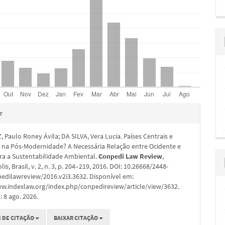
hes
r
Paulo Roney Ávila; DA SILVA, Vera Lucia. Países Centrais e
s na Pós-Modernidade? A Necessária Relação entre Ocidente e
ra a Sustentabilidade Ambiental.
Conpedi Law Review
,
is, Brasil, v. 2, n. 3, p. 204–219, 2016. DOI: 10.26668/2448-
edilawreview/2016.v2i3.3632. Disponível em:
ww.indexlaw.org/index.php/conpedireview/article/view/3632.
 8 ago. 2026.
 DE CITAÇÃO
BAIXAR CITAÇÃO