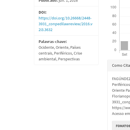
Publicado:
jun. 1, 2016
DOI:
https://doi.org/10.26668/2448-
3931_conpedilawreview/2016.v
2i3.3632
Palavras-chave:
Ocidente, Oriente, Países
centrais, Periféricos, Crise
ambiental, Perspectivas
Detal
Como Cita
do
FAGÚNDEZ, 
artigo
Periférico
Oriente Pa
Florianopol
3931_conp
https://w
Acesso em:
FOMATOS