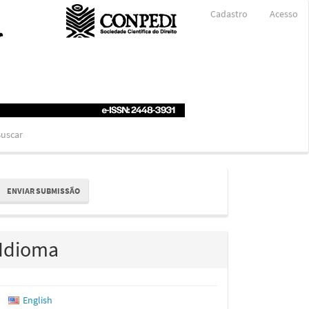
Cadastro
Acesso
uscar
nviar
ENVIAR SUBMISSÃO
ubmissão
Idioma
English