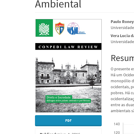
Ambiental
Barra
Conte
Paulo Roney
Universidade
lateral
do
Vera Lucia d
de
artigo
Universidade
artigos
princi
Resu
O presente es
Há um Ociden
monopólio do
ocidentais, 
pobres. Há c
ocidentaliza
entre as dua
ambientais s
PDF
Downloads