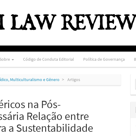
Sobre
Código de Conduta Editorial
Política de Governança
B
E
urídico, Multiculturalismo e Gênero
Artigos
S
éricos na Pós-
sária Relação entre
ra a Sustentabilidade