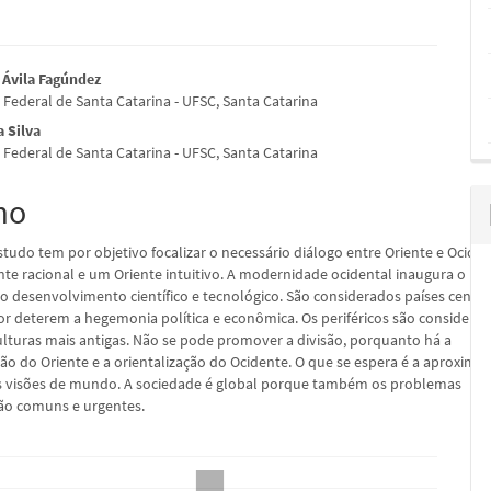
údo
 Ávila Fagúndez
 Federal de Santa Catarina - UFSC, Santa Catarina
a Silva
 Federal de Santa Catarina - UFSC, Santa Catarina
pal
mo
tudo tem por objetivo focalizar o necessário diálogo entre Oriente e Ociden
te racional e um Oriente intuitivo. A modernidade ocidental inaugura o
 desenvolvimento científico e tecnológico. São considerados países centra
por deterem a hegemonia política e econômica. Os periféricos são considera
ulturas mais antigas. Não se pode promover a divisão, porquanto há a
ção do Oriente e a orientalização do Ocidente. O que se espera é a aproxima
s visões de mundo. A sociedade é global porque também os problemas
ão comuns e urgentes.