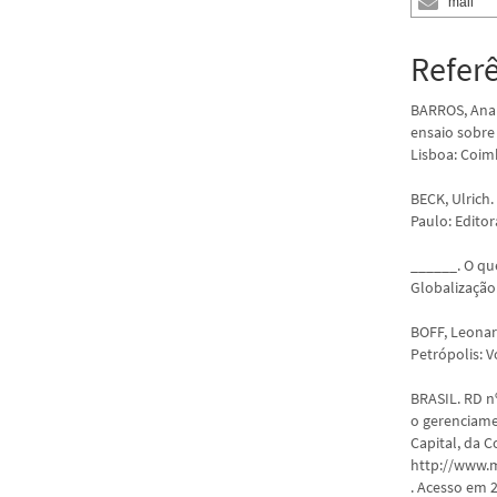
mail
Refer
BARROS, Ana S
ensaio sobre
Lisboa: Coimb
BECK, Ulrich
Paulo: Editor
______. O qu
Globalização.
BOFF, Leonar
Petrópolis: V
BRASIL. RD n
o gerenciame
Capital, da C
http://www.
. Acesso em 2