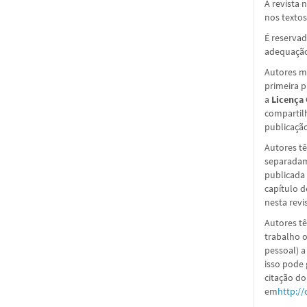
A revista 
nos textos
É reservad
adequação
Autores ma
primeira 
a
Licença
compartil
publicação 
Autores tê
separadame
publicada 
capítulo d
nesta revi
Autores tê
trabalho o
pessoal) a
isso pode
citação do
em
http://