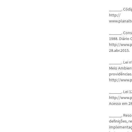
______. Códig
http://
www.planalto
______. Cons
1988. Diário 
http://www.p
28.abr.2015.
______. Lei n
Meio Ambient
providências
http://www.pl
______. Lei 
http://www.p
Acesso em 28
______. Reso
definições, r
implementaç