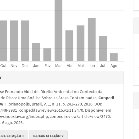
hes
r
sé Fernando Vidal de. Direito Ambiental no Contexto da
 de Risco: Uma Análise Sobre as Áreas Contaminadas.
Conpedi
ew
, Florianopolis, Brasil, v. 1, n. 11, p. 241–270, 2016. DOI:
2448-3931_conpedilawreview/2015.v1i11.3470. Disponível em:
ww.indexlaw.org/index.php/conpedireview/article/view/3470.
 6 ago. 2026.
 DE CITAÇÃO
BAIXAR CITAÇÃO