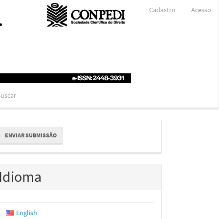
Cadastro
Acesso
uscar
nviar
ENVIAR SUBMISSÃO
ubmissão
Idioma
English