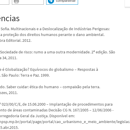
compartilhar
ências
ofia. Multinacionais e a Deslocalização de Indústrias Perigosas:
 a proteção dos direitos humanos perante o dano ambiental.
ra Editorial. 2012.
. Sociedade de risco: rumo a uma outra modernidade. 2ª edição. São
a 34, 2011.
e é Globalização? Equívocos do globalismo – Respostas à
 São Paulo: Terra e Paz. 1999.
do. Saber cuidar: ética do humano – compaixão pela terra.
ozes, 2011.
º 023/00/C/E, de 15.06.2000 – Implantação de procedimentos para
nto de áreas contaminadas Decisão CG N. 167/2005 – 12/06/2006 -
orregedoria Geral da Justiça. Disponível em:
mpsp.mp.br/portal/page/portal/cao_urbanismo_e_meio_ambiente/leg
5.abr.2015.