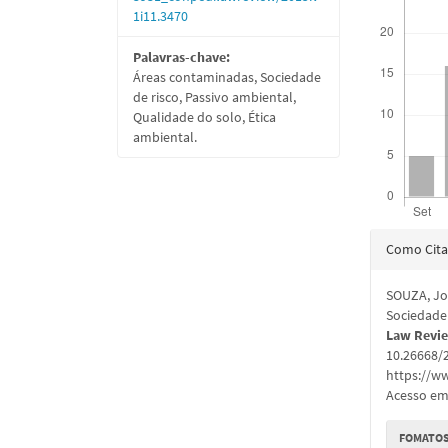
1i11.3470
Palavras-chave:
Áreas contaminadas, Sociedade
de risco, Passivo ambiental,
Qualidade do solo, Ética
ambiental.
Detal
Como Cita
do
SOUZA, Jo
artigo
Sociedade
Law Revi
10.26668/
https://w
Acesso em:
FOMATOS