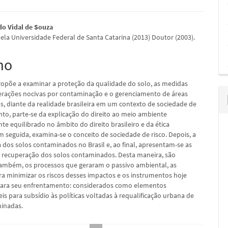
údo
do Vidal de Souza
ela Universidade Federal de Santa Catarina (2013) Doutor (2003).
mo
pal
propõe a examinar a proteção da qualidade do solo, as medidas
terações nocivas por contaminação e o gerenciamento de áreas
, diante da realidade brasileira em um contexto de sociedade de
anto, parte-se da explicação do direito ao meio ambiente
e equilibrado no âmbito do direito brasileiro e da ética
m seguida, examina-se o conceito de sociedade de risco. Depois, a
 dos solos contaminados no Brasil e, ao final, apresentam-se as
a recuperação dos solos contaminados. Desta maneira, são
também, os processos que geraram o passivo ambiental, as
ara minimizar os riscos desses impactos e os instrumentos hoje
para seu enfrentamento: considerados como elementos
is para subsídio às políticas voltadas à requalificação urbana de
minadas.