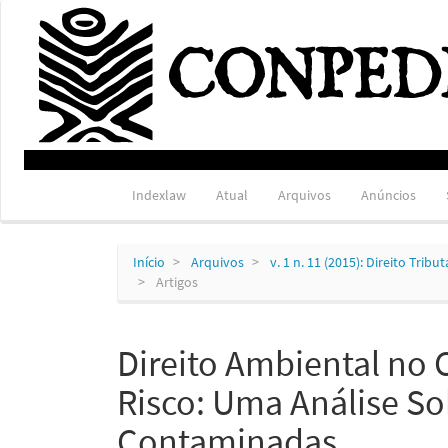
Navegação
Principal
Conteúdo
principal
Barra
Lateral
Indexlaw
Atual
Arquivos
Anúncios
Início
Arquivos
v. 1 n. 11 (2015): Direito Trib
Artigos
Direito Ambiental no 
Risco: Uma Análise So
Contaminadas