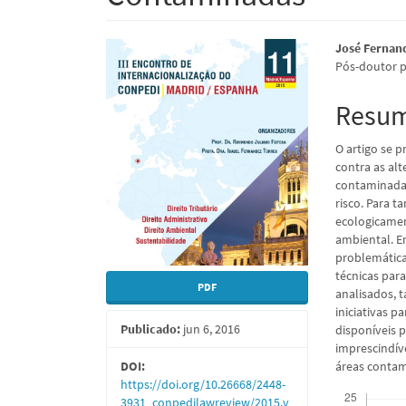
Barra
Conte
José Fernan
Pós-doutor p
lateral
do
de
artigo
Resu
artigos
princi
O artigo se 
contra as al
contaminadas
risco. Para t
ecologicament
ambiental. E
problemática
técnicas par
PDF
analisados, 
iniciativas p
Publicado:
jun 6, 2016
disponíveis 
imprescindíve
áreas conta
DOI:
https://doi.org/10.26668/2448-
Downloads
3931_conpedilawreview/2015.v