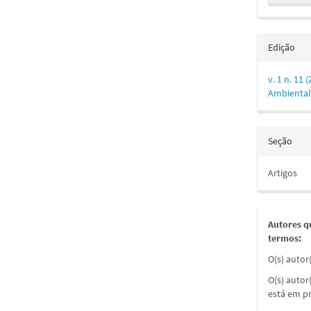
Edição
v. 1 n. 11 
Ambiental
Seção
Artigos
Autores q
termos:
O(s) autor
O(s) autor
está em pr