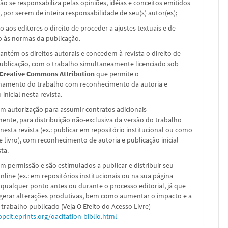
não se responsabiliza pelas opiniões, idéias e conceitos emitidos
, por serem de inteira responsabilidade de seu(s) autor(es);
o aos editores o direito de proceder a ajustes textuais e de
 às normas da publicação.
ntém os direitos autorais e concedem à revista o direito de
publicação, com o trabalho simultaneamente licenciado sob
 Creative Commons Attribution
que permite o
hamento do trabalho com reconhecimento da autoria e
inicial nesta revista.
m autorização para assumir contratos adicionais
nte, para distribuição não-exclusiva da versão do trabalho
nesta revista (ex.: publicar em repositório institucional ou como
e livro), com reconhecimento de autoria e publicação inicial
sta.
m permissão e são estimulados a publicar e distribuir seu
nline (ex.: em repositórios institucionais ou na sua página
 qualquer ponto antes ou durante o processo editorial, já que
 gerar alterações produtivas, bem como aumentar o impacto e a
 trabalho publicado (Veja O Efeito do Acesso Livre)
opcit.eprints.org/oacitation-biblio.html