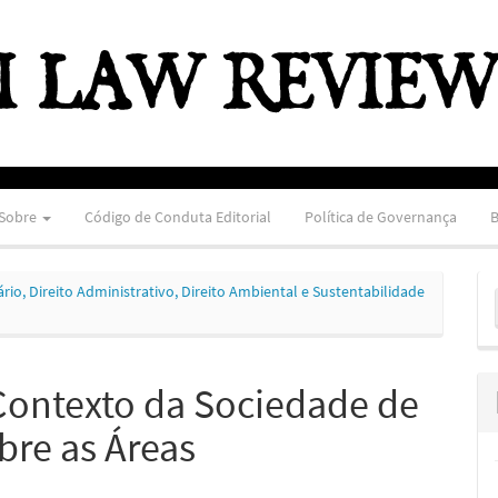
Sobre
Código de Conduta Editorial
Política de Governança
B
E
utário, Direito Administrativo, Direito Ambiental e Sustentabilidade
S
Contexto da Sociedade de
bre as Áreas