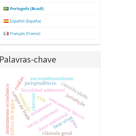
Português (Brasil)
Español (España)
Français (France)
Palavras-chave
confaz.
socioambientalismo
jurisprudência.
cientificidade.
instrumento económico
fiscalidad ambiental
campo de frade
jurisdição
formação.
chevron
vida
saneamento básico
tráfico de órgãos
testamento
tutela ambiental.
dano ambiental.
bem viver.
pnrs
cláusula geral