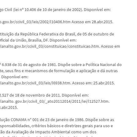
o Civil (lei nº 10.406 de 10 de janeiro de 2002). Disponível em:
.gov.br/ccivil_03/leis/2002/l10406.htm Acesso em 28.abr.2015.
tituição da República Federativa do Brasil, de 05 de outubro de
Oficial da União, Brasília, DF. Disponível em:
lanalto.gov.br/ccivil_03/constituicao/constituicao.htm. Acesso em
º 6.938 de 31 de agosto de 1981. Dispõe sobre a Política Nacional do
e, seus fins e mecanismos de formulação e aplicação e dá outras
. Disponível em:
analto.gov.br/ccivil_03/leis/l6938.htm. Acesso em: 25.abr.2015.
12.527 de 18 de novembro de 2011. Disponível em:
lanalto. gov.br/ccivil_03/_ato20112014/2011/lei/l12527.htm.
.abr.2015.
lução CONAMA n° 001 de 23 de janeiro de 1986. Dispõe sobre as
esponsabilidades, critérios básicos e diretrizes gerais para uso e
ão da Avaliação de Impacto Ambiental como um dos