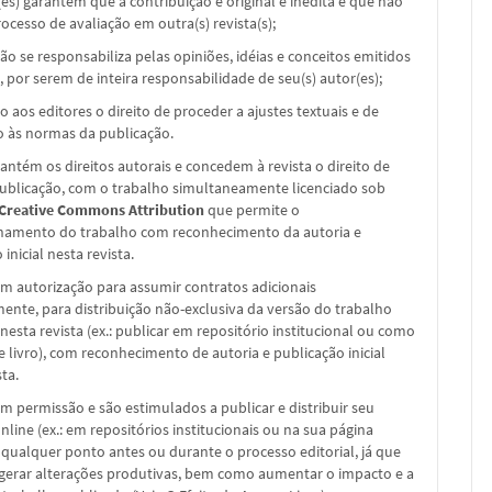
(es) garantem que a contribuição é original e inédita e que não
ocesso de avaliação em outra(s) revista(s);
não se responsabiliza pelas opiniões, idéias e conceitos emitidos
, por serem de inteira responsabilidade de seu(s) autor(es);
o aos editores o direito de proceder a ajustes textuais e de
 às normas da publicação.
ntém os direitos autorais e concedem à revista o direito de
publicação, com o trabalho simultaneamente licenciado sob
 Creative Commons Attribution
que permite o
hamento do trabalho com reconhecimento da autoria e
inicial nesta revista.
m autorização para assumir contratos adicionais
nte, para distribuição não-exclusiva da versão do trabalho
nesta revista (ex.: publicar em repositório institucional ou como
e livro), com reconhecimento de autoria e publicação inicial
sta.
m permissão e são estimulados a publicar e distribuir seu
nline (ex.: em repositórios institucionais ou na sua página
 qualquer ponto antes ou durante o processo editorial, já que
 gerar alterações produtivas, bem como aumentar o impacto e a