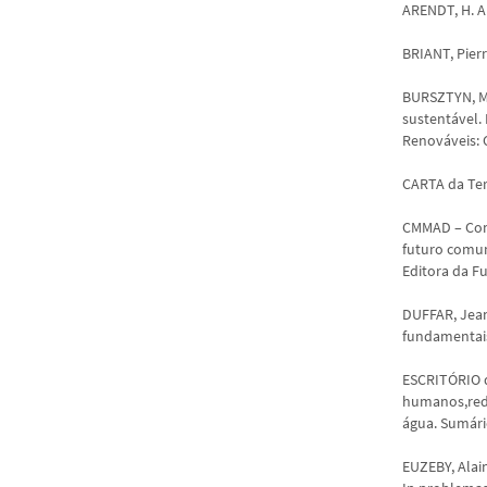
ARENDT, H. A
BRIANT, Pierr
BURSZTYN, M.
sustentável. 
Renováveis: 
CARTA da Ter
CMMAD – Com
futuro comum
Editora da F
DUFFAR, Jean
fundamentais.
ESCRITÓRIO d
humanos,red
água. Sumári
EUZEBY, Alain