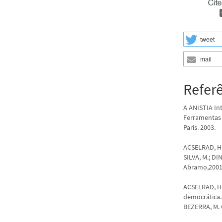
tweet
mail
Refer
A ANISTIA In
Ferramentas 
Paris. 2003.
ACSELRAD, H. 
SILVA, M.; DI
Abramo,2001
ACSELRAD, He
democrática. 
BEZERRA, M. 