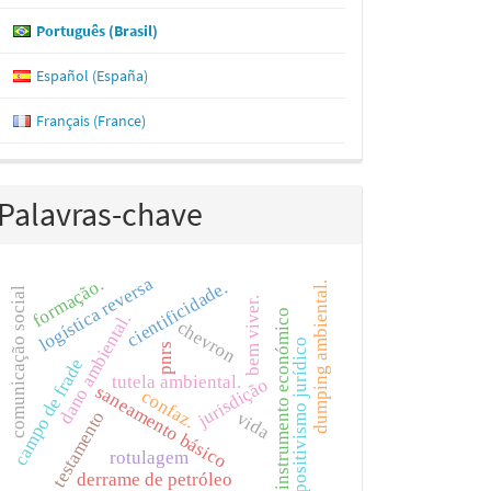
Português (Brasil)
Español (España)
Français (France)
Palavras-chave
logística reversa
formação.
cientificidade.
dumping ambiental.
comunicação social
bem viver.
instrumento económico
dano ambiental.
chevron
positivismo jurídico
pnrs
campo de frade
tutela ambiental.
jurisdição
saneamento básico
confaz.
testamento
vida
rotulagem
derrame de petróleo