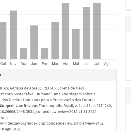
hes
r
AS, Adriana de Abreu; FREITAS, Lorena de Melo.
imento Sustentável Humano: Uma Abordagem sobre a
a dos Direitos Humanos para a Preservação das Futuras
Conpedi Law Review
, Florianopolis, Brasil, v. 1, n. 11, p. 217–240,
: 10.26668/2448-3931_conpedilawreview/2015.v1i11.3452.
l em:
ww.indexlaw.org/index.php/conpedireview/article/view/3452.
 8 ago. 2026.