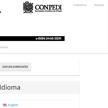
Cadastro
Acesso
uscar
nviar
ENVIAR SUBMISSÃO
ubmissão
Idioma
English