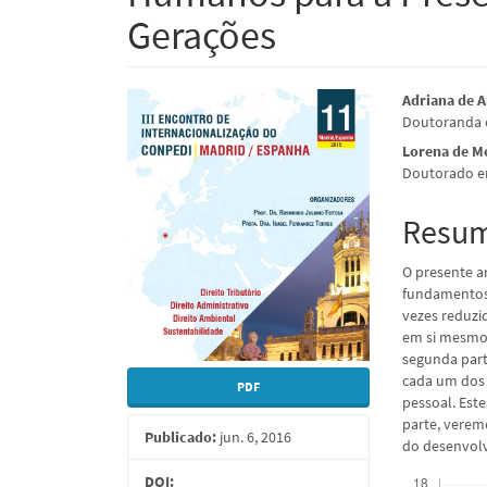
Gerações
Barra
Conte
Adriana de 
Doutoranda e
lateral
do
Lorena de Me
de
artigo
Doutorado em
artigos
princi
Resu
O presente a
fundamentos 
vezes reduzid
em si mesmos
segunda part
cada um dos 
PDF
pessoal. Este
parte, verem
Publicado:
jun. 6, 2016
do desenvolv
Downloads
DOI: