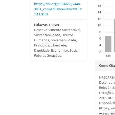
https://doi.org/10.26668/2448-
3931_conpedilawreview/2015.v
1i11.3452
Palavras-chave:
Desenvolvimento Sustentável,
Sustentabilidade, Direitos
Humanos, Governabilidade,
Princípios, Liberdade,
Dignidade, Econômico, Social,
Futuras Gerações.
Detal
Como Cita
do
MASCARENH
artigo
Desenvolv
Relevânci
Gerações.
2016. DOI
Disponíve
https://w
Acesso em: