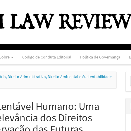
Sobre
Código de Conduta Editorial
Política de Governança
B
E
utário, Direito Administrativo, Direito Ambiental e Sustentabilidade
S
tentável Humano: Uma
evância dos Direitos
rvação das Futuras