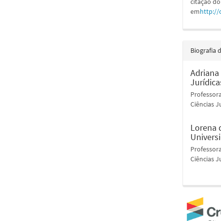
citação do
em
http://
Biografia 
Adriana
Jurídica
Professor
Ciências J
Lorena 
Univers
Professor
Ciências J