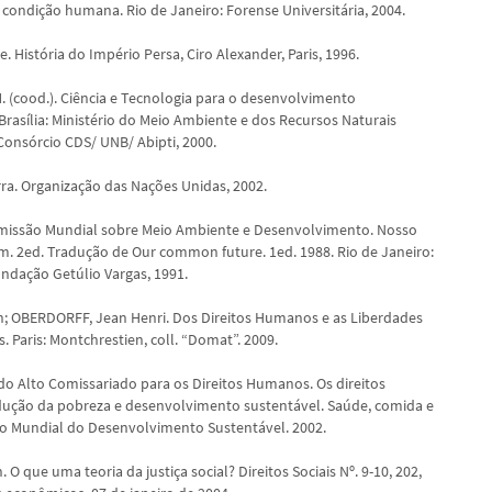
 condição humana. Rio de Janeiro: Forense Universitária, 2004.
e. História do Império Persa, Ciro Alexander, Paris, 1996.
 (cood.). Ciência e Tecnologia para o desenvolvimento
Brasília: Ministério do Meio Ambiente e dos Recursos Naturais
Consórcio CDS/ UNB/ Abipti, 2000.
ra. Organização das Nações Unidas, 2002.
issão Mundial sobre Meio Ambiente e Desenvolvimento. Nosso
. 2ed. Tradução de Our common future. 1ed. 1988. Rio de Janeiro:
undação Getúlio Vargas, 1991.
; OBERDORFF, Jean Henri. Dos Direitos Humanos e as Liberdades
 Paris: Montchrestien, coll. “Domat”. 2009.
o Alto Comissariado para os Direitos Humanos. Os direitos
ução da pobreza e desenvolvimento sustentável. Saúde, comida e
o Mundial do Desenvolvimento Sustentável. 2002.
. O que uma teoria da justiça social? Direitos Sociais Nº. 9-10, 202,