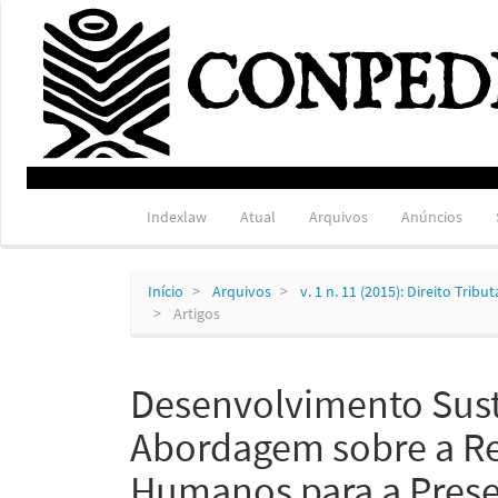
Navegação
Principal
Conteúdo
principal
Barra
Lateral
Indexlaw
Atual
Arquivos
Anúncios
Início
Arquivos
v. 1 n. 11 (2015): Direito Trib
Artigos
Desenvolvimento Sus
Abordagem sobre a Rel
Humanos para a Prese