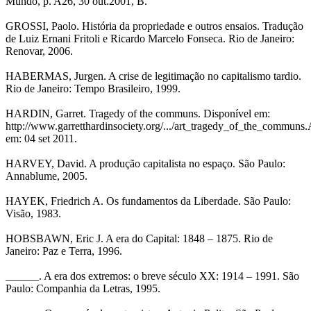
Mundo, p. A26, 30 out.2001, B.
GROSSI, Paolo. História da propriedade e outros ensaios. Tradução
de Luiz Ernani Fritoli e Ricardo Marcelo Fonseca. Rio de Janeiro:
Renovar, 2006.
HABERMAS, Jurgen. A crise de legitimação no capitalismo tardio.
Rio de Janeiro: Tempo Brasileiro, 1999.
HARDIN, Garret. Tragedy of the communs. Disponível em:
http://www.garretthardinsociety.org/.../art_tragedy_of_the_communs
em: 04 set 2011.
HARVEY, David. A produção capitalista no espaço. São Paulo:
Annablume, 2005.
HAYEK, Friedrich A. Os fundamentos da Liberdade. São Paulo:
Visão, 1983.
HOBSBAWN, Eric J. A era do Capital: 1848 – 1875. Rio de
Janeiro: Paz e Terra, 1996.
______. A era dos extremos: o breve século XX: 1914 – 1991. São
Paulo: Companhia da Letras, 1995.