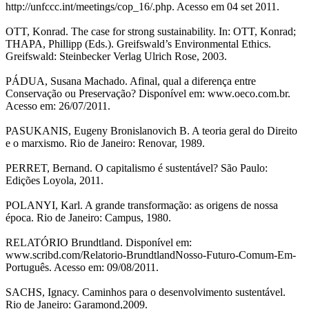
http://unfccc.int/meetings/cop_16/.php. Acesso em 04 set 2011.
OTT, Konrad. The case for strong sustainability. In: OTT, Konrad;
THAPA, Phillipp (Eds.). Greifswald’s Environmental Ethics.
Greifswald: Steinbecker Verlag Ulrich Rose, 2003.
PÁDUA, Susana Machado. Afinal, qual a diferença entre
Conservação ou Preservação? Disponível em: www.oeco.com.br.
Acesso em: 26/07/2011.
PASUKANIS, Eugeny Bronislanovich B. A teoria geral do Direito
e o marxismo. Rio de Janeiro: Renovar, 1989.
PERRET, Bernand. O capitalismo é sustentável? São Paulo:
Edições Loyola, 2011.
POLANYI, Karl. A grande transformação: as origens de nossa
época. Rio de Janeiro: Campus, 1980.
RELATÓRIO Brundtland. Disponível em:
www.scribd.com/Relatorio-BrundtlandNosso-Futuro-Comum-Em-
Português. Acesso em: 09/08/2011.
SACHS, Ignacy. Caminhos para o desenvolvimento sustentável.
Rio de Janeiro: Garamond,2009.