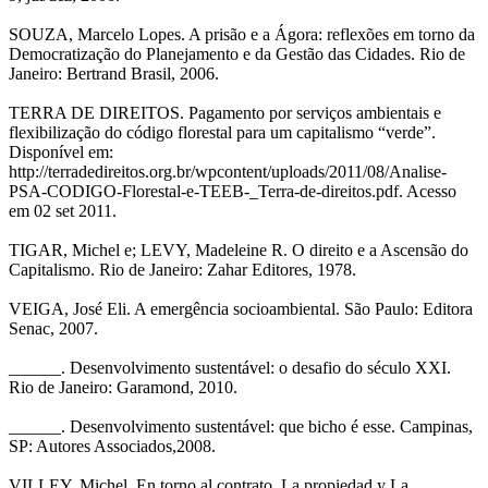
SOUZA, Marcelo Lopes. A prisão e a Ágora: reflexões em torno da
Democratização do Planejamento e da Gestão das Cidades. Rio de
Janeiro: Bertrand Brasil, 2006.
TERRA DE DIREITOS. Pagamento por serviços ambientais e
flexibilização do código florestal para um capitalismo “verde”.
Disponível em:
http://terradedireitos.org.br/wpcontent/uploads/2011/08/Analise-
PSA-CODIGO-Florestal-e-TEEB-_Terra-de-direitos.pdf. Acesso
em 02 set 2011.
TIGAR, Michel e; LEVY, Madeleine R. O direito e a Ascensão do
Capitalismo. Rio de Janeiro: Zahar Editores, 1978.
VEIGA, José Eli. A emergência socioambiental. São Paulo: Editora
Senac, 2007.
______. Desenvolvimento sustentável: o desafio do século XXI.
Rio de Janeiro: Garamond, 2010.
______. Desenvolvimento sustentável: que bicho é esse. Campinas,
SP: Autores Associados,2008.
VILLEY, Michel. En torno al contrato, La propiedad y La