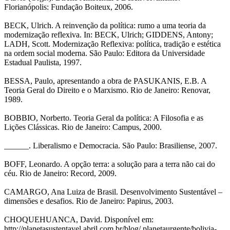
Florianópolis: Fundação Boiteux, 2006.
BECK, Ulrich. A reinvenção da política: rumo a uma teoria da
modernização reflexiva. In: BECK, Ulrich; GIDDENS, Antony;
LADH, Scott. Modernização Reflexiva: política, tradição e estética
na ordem social moderna. São Paulo: Editora da Universidade
Estadual Paulista, 1997.
BESSA, Paulo, apresentando a obra de PASUKANIS, E.B. A
Teoria Geral do Direito e o Marxismo. Rio de Janeiro: Renovar,
1989.
BOBBIO, Norberto. Teoria Geral da política: A Filosofia e as
Lições Clássicas. Rio de Janeiro: Campus, 2000.
______. Liberalismo e Democracia. São Paulo: Brasiliense, 2007.
BOFF, Leonardo. A opção terra: a solução para a terra não cai do
céu. Rio de Janeiro: Record, 2009.
CAMARGO, Ana Luiza de Brasil. Desenvolvimento Sustentável –
dimensões e desafios. Rio de Janeiro: Papirus, 2003.
CHOQUEHUANCA, David. Disponível em:
http://planetasustentavel.abril.com.br/blog/ planetaurgente/bolivia-