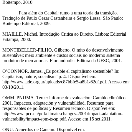
Boitempo, 2010.
______. Para além do Capital: rumo a uma teoria da transição.
Tradução de Paulo Cezar Castanheira e Sergio Lessa. São Paulo:
Boitempo Editorial, 2009.
MIAILLE, Michel. Introdução Critica ao Direito. Lisboa: Editorial
Estampa, 2000.
MONTIBELLER-FILHO, Gilberto. O mito do desenvolvimento
sustentável: meio ambiente e custos sociais no moderno sistema
produtor de mercadorias. Florianópolis: Editora da UFSC, 2001.
O’CONNOR, James. ¿Es posible el capitalismo sostenible? In:
Capitalism, nature, socialism” p. 4. Disponível em:
http://www.iade.org.ar/uploads/c87bbfe5-a8b1-62cf.pdf. Acesso em:
03/10/2011.
OMM. PNUMA. Tercer informe de evaluación: Cambio climático
2001. Impactos, adaptación y vulnerabilidad. Resumen para
responsables de políticas y Resumen técnico. Disponível em:
http://www.ipcc.ch/pdf/climate-changes-2001/impact-adaptation-
vulnerability/impact-spm-ts-sp.pdf. Acesso em 15 set 2011.
ONU. Acuerdos de Cancun. Disponível em: