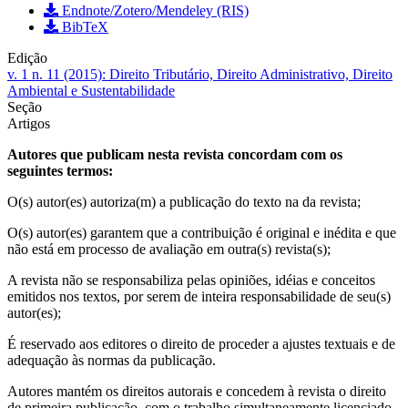
Endnote/Zotero/Mendeley (RIS)
BibTeX
Edição
v. 1 n. 11 (2015): Direito Tributário, Direito Administrativo, Direito
Ambiental e Sustentabilidade
Seção
Artigos
Autores que publicam nesta revista concordam com os
seguintes termos:
O(s) autor(es) autoriza(m) a publicação do texto na da revista;
O(s) autor(es) garantem que a contribuição é original e inédita e que
não está em processo de avaliação em outra(s) revista(s);
A revista não se responsabiliza pelas opiniões, idéias e conceitos
emitidos nos textos, por serem de inteira responsabilidade de seu(s)
autor(es);
É reservado aos editores o direito de proceder a ajustes textuais e de
adequação às normas da publicação.
Autores mantém os direitos autorais e concedem à revista o direito
de primeira publicação, com o trabalho simultaneamente licenciado