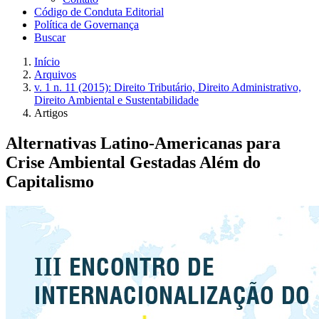
Código de Conduta Editorial
Política de Governança
Buscar
Início
Arquivos
v. 1 n. 11 (2015): Direito Tributário, Direito Administrativo,
Direito Ambiental e Sustentabilidade
Artigos
Alternativas Latino-Americanas para
Crise Ambiental Gestadas Além do
Capitalismo
Barra
lateral
de
artigos