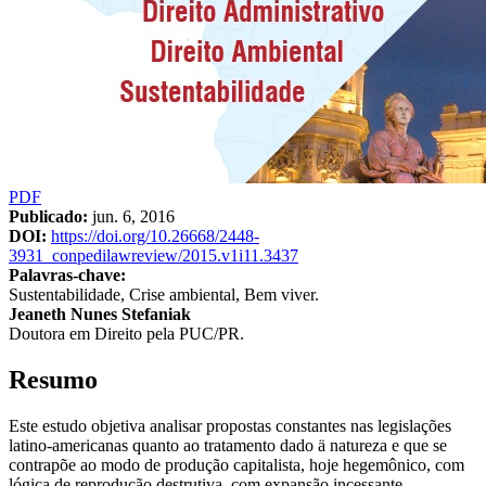
PDF
Publicado:
jun. 6, 2016
DOI:
https://doi.org/10.26668/2448-
3931_conpedilawreview/2015.v1i11.3437
Palavras-chave:
Sustentabilidade, Crise ambiental, Bem viver.
Conteúdo
Jeaneth Nunes Stefaniak
Doutora em Direito pela PUC/PR.
do
artigo
Resumo
principal
Este estudo objetiva analisar propostas constantes nas legislações
latino-americanas quanto ao tratamento dado ä natureza e que se
contrapõe ao modo de produção capitalista, hoje hegemônico, com
lógica de reprodução destrutiva, com expansão incessante,