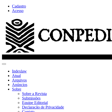
Cadastro
Navegação
Acesso
Principal
Conteúdo
principal
Barra
Lateral
Toggle
navigation
Indexlaw
Atual
Arquivos
Anúncios
Sobre
Sobre a Revista
Submissões
Equipe Editorial
Declaração de Privacidade
Contato