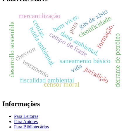
gás de xisto
mercantilização
bem viver.
cientificidade.
confaz.
pnrs
desarrollo sostenible
formação.
tutela ambiental.
dano ambiental.
campo de frade
derrame de petróleo
chevron
saneamento básico
testamento
vida
jurisdição
fiscalidad ambiental
censor moral
Informações
Para Leitores
Para Autores
Para Bibliotecários