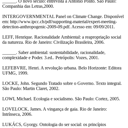
______. O novo século: entrevista a Antonio Polito. São Paulo:
Companhia das Letras,2000.
INTERGOVERNMENTAL Panel on Climate Change. Disponível
em: http://www.ipcc.ch/pdf/supporting-material/expert-meeting-
detection-anthropogenic-2009-09.pdf. Acesso em: 09/09/2011.
LEFF, Henrique. Racionalidade Ambiental: a reapropriação social
da natureza. Rio de Janeiro: Civilização Brasileira, 2006.
______. Saber ambiental: sustentabilidade, racionalidade,
complexidade e Poder. 3.ed.. Petrópolis: Vozes, 2001.
LEFEBVRE, Henri. A revolução urbana. Belo Horizonte: Editora
UFMG, 1999.
LOCKE, John. Segundo Tratado sobre o Governo. Texto integral.
São Paulo: Martin Claret, 2002.
LOWI, Michael. Ecologia e socialismo. São Paulo: Cortez, 2005.
LOVELOCK, James. A vingança de gaia. Rio de Janeiro:
Intrínseca, 2006.
LUKÁCS, Gyorgy. Ontologia do ser social: os princípios