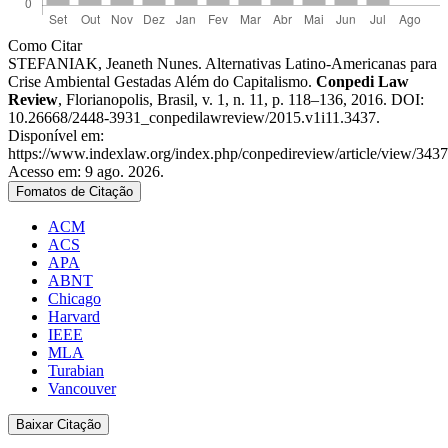
Detalhes
Como Citar
STEFANIAK, Jeaneth Nunes. Alternativas Latino-Americanas para
do
Crise Ambiental Gestadas Além do Capitalismo.
Conpedi Law
artigo
Review
, Florianopolis, Brasil, v. 1, n. 11, p. 118–136, 2016. DOI:
10.26668/2448-3931_conpedilawreview/2015.v1i11.3437.
Disponível em:
https://www.indexlaw.org/index.php/conpedireview/article/view/3437
Acesso em: 9 ago. 2026.
Fomatos de Citação
ACM
ACS
APA
ABNT
Chicago
Harvard
IEEE
MLA
Turabian
Vancouver
Baixar Citação