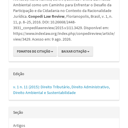
artigo
Ambiental como um Caminho para Enfrentar o Desafio da
Participação e da Cidadania no Contexto da Racionalidade
Jurídica.
Conpedi Law Review
, Florianopolis, Brasil, v. 1, n.
11, p. 8–25, 2016. DOI: 10.26668/2448-
3931_conpedilawreview/2015.v1i11.3429. Disponível em:
https://www.indexlaw.org/index.php/conpedireview/article/
view/3429. Acesso em: 9 ago. 2026.
FOMATOS DE CITAÇÃO
BAIXAR CITAÇÃO
Edição
v. 1 n. 11 (2015): Direito Tributário, Direito Administrativo,
Direito Ambiental e Sustentabilidade
Seção
Artigos