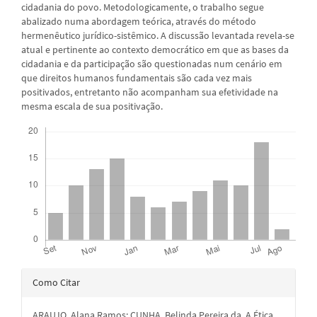
cidadania do povo. Metodologicamente, o trabalho segue
abalizado numa abordagem teórica, através do método
hermenêutico jurídico-sistêmico. A discussão levantada revela-se
atual e pertinente ao contexto democrático em que as bases da
cidadania e da participação são questionadas num cenário em
que direitos humanos fundamentais são cada vez mais
positivados, entretanto não acompanham sua efetividade na
mesma escala de sua positivação.
Downloads
Detalhes
Como Citar
do
ARAUJO, Alana Ramos; CUNHA, Belinda Pereira da. A Ética