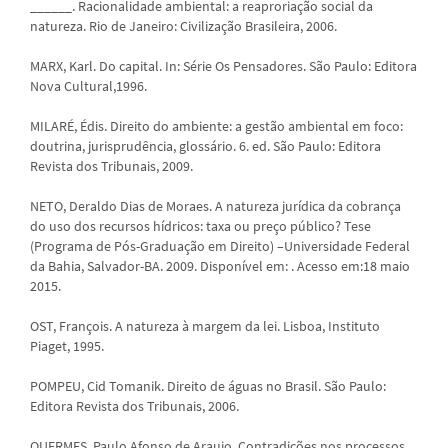
______. Racionalidade ambiental: a reaproriação social da
natureza. Rio de Janeiro: Civilização Brasileira, 2006.
MARX, Karl. Do capital. In: Série Os Pensadores. São Paulo: Editora
Nova Cultural,1996.
MILARÉ, Édis. Direito do ambiente: a gestão ambiental em foco:
doutrina, jurisprudência, glossário. 6. ed. São Paulo: Editora
Revista dos Tribunais, 2009.
NETO, Deraldo Dias de Moraes. A natureza jurídica da cobrança
do uso dos recursos hídricos: taxa ou preço público? Tese
(Programa de Pós-Graduação em Direito) –Universidade Federal
da Bahia, Salvador-BA. 2009. Disponível em:
. Acesso em:18 maio
2015.
OST, François. A natureza à margem da lei. Lisboa, Instituto
Piaget, 1995.
POMPEU, Cid Tomanik. Direito de águas no Brasil. São Paulo:
Editora Revista dos Tribunais, 2006.
QUERMES, Paulo Afonso de Araujo. Contradições nos processos