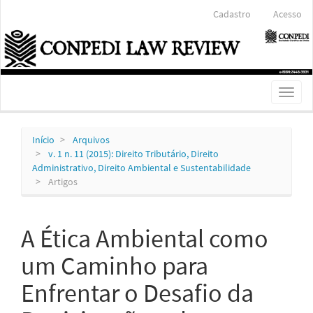
Navegação
Cadastro
Acesso
Principal
Conteúdo
principal
Barra
Lateral
Toggl
naviga
Início
Arquivos
v. 1 n. 11 (2015): Direito Tributário, Direito
Administrativo, Direito Ambiental e Sustentabilidade
Artigos
A Ética Ambiental como
um Caminho para
Enfrentar o Desafio da