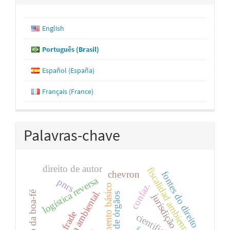
English
Português (Brasil)
Español (España)
Français (France)
Palavras-chave
direito de autor
fiscalidad ambiental
chevron
fontes do direito
logística reversa
pnrs
confaz.
saneamento básico
tutela ambiental.
princípio da boa-fé
tráfico de órgãos
jurisdição
cientificidade.