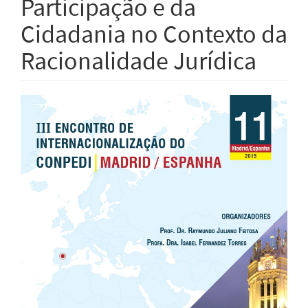
Participação e da
Cidadania no Contexto da
Racionalidade Jurídica
Barra
lateral
de
artigos