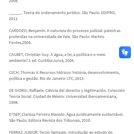
2008.
______. Teoria do ordenamento jurídico. São Paulo: EDIPRO,
2011.
CARDOZO, Benjamin. A natureza do processo judicial: palestras
proferidas na universidade de Yale. São Paulo: Martins
Fontes,2004.
CAUBET, Christian Guy. A água, a lei, a política e o meio
ambiente? 1 ed. Curitiba:Juruá, 2006.
CECH, Thomas V. Recursos hídricos: história, desenvolvimento,
política e gestão. Rio de Janeiro: LTC, 2013.
DE GIORGI, Raffaele. Ciência del derecho y legitimación. Colección
Teoría Social. Ciudad de México: Universidad Iberoamericana,
1998.
D’ISEP, Clarissa Ferreira Macedo. Água juridicamente sustentável.
São Paulo: Editora Revista dos Tribunais, 2010.
FERRAZ JUNIOR, Tercio Sampaio. Introdução ao estudo do