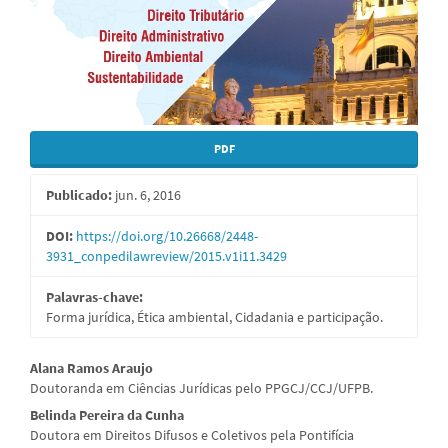
PDF
Publicado:
jun. 6, 2016
DOI:
https://doi.org/10.26668/2448-
3931_conpedilawreview/2015.v1i11.3429
Palavras-chave:
Forma jurídica, Ética ambiental, Cidadania e participação.
Conteúdo
Alana Ramos Araujo
Doutoranda em Ciências Jurídicas pelo PPGCJ/CCJ/UFPB.
do
Belinda Pereira da Cunha
artigo
Doutora em Direitos Difusos e Coletivos pela Pontifícia