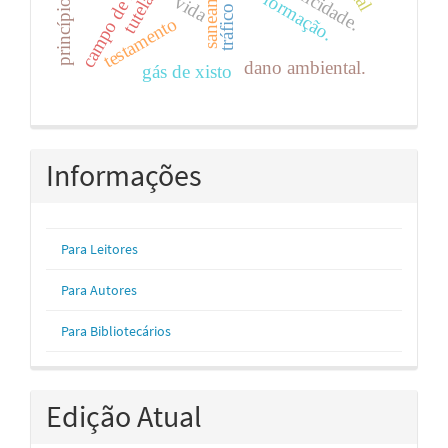
campo de frade
formação.
vida
testamento
dano ambiental.
gás de xisto
Informações
Para Leitores
Para Autores
Para Bibliotecários
Edição Atual