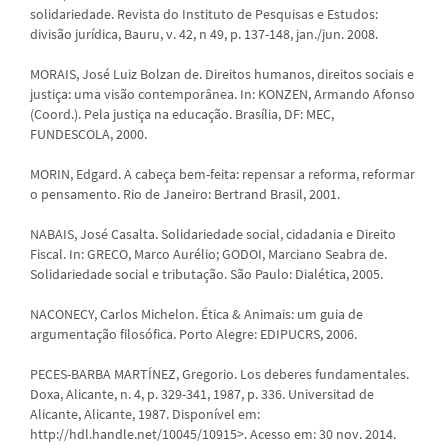
solidariedade. Revista do Instituto de Pesquisas e Estudos:
divisão jurídica, Bauru, v. 42, n 49, p. 137-148, jan./jun. 2008.
MORAIS, José Luiz Bolzan de. Direitos humanos, direitos sociais e
justiça: uma visão contemporânea. In: KONZEN, Armando Afonso
(Coord.). Pela justiça na educação. Brasília, DF: MEC,
FUNDESCOLA, 2000.
MORIN, Edgard. A cabeça bem-feita: repensar a reforma, reformar
o pensamento. Rio de Janeiro: Bertrand Brasil, 2001.
NABAIS, José Casalta. Solidariedade social, cidadania e Direito
Fiscal. In: GRECO, Marco Aurélio; GODOI, Marciano Seabra de.
Solidariedade social e tributação. São Paulo: Dialética, 2005.
NACONECY, Carlos Michelon. Ética & Animais: um guia de
argumentação filosófica. Porto Alegre: EDIPUCRS, 2006.
PECES-BARBA MARTÍNEZ, Gregorio. Los deberes fundamentales.
Doxa, Alicante, n. 4, p. 329-341, 1987, p. 336. Universitad de
Alicante, Alicante, 1987. Disponível em:
http://hdl.handle.net/10045/10915>. Acesso em: 30 nov. 2014.