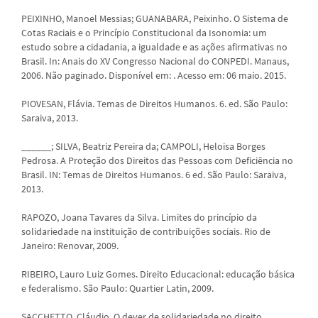
PEIXINHO, Manoel Messias; GUANABARA, Peixinho. O Sistema de
Cotas Raciais e o Princípio Constitucional da Isonomia: um
estudo sobre a cidadania, a igualdade e as ações afirmativas no
Brasil. In: Anais do XV Congresso Nacional do CONPEDI. Manaus,
2006. Não paginado. Disponível em:
. Acesso em: 06 maio. 2015.
PIOVESAN, Flávia. Temas de Direitos Humanos. 6. ed. São Paulo:
Saraiva, 2013.
______; SILVA, Beatriz Pereira da; CAMPOLI, Heloisa Borges
Pedrosa. A Proteção dos Direitos das Pessoas com Deficiência no
Brasil. IN: Temas de Direitos Humanos. 6 ed. São Paulo: Saraiva,
2013.
RAPOZO, Joana Tavares da Silva. Limites do princípio da
solidariedade na instituição de contribuições sociais. Rio de
Janeiro: Renovar, 2009.
RIBEIRO, Lauro Luiz Gomes. Direito Educacional: educação básica
e federalismo. São Paulo: Quartier Latin, 2009.
SACCHETTO, Cláudio. O dever de solidariedade no direito