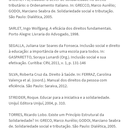
tributário: o Ordenamento Italiano. In: GRECCO, Marco Aurélio;
GODOI, Marciano Seabra de. Solidariedade social e tributação.
São Paulo: Dialética, 2005.
SARLET, Ingo Wolfgang. A eficácia dos direitos fundamentais.
Porto Alegre: Livraria do Advogado, 1998.
SEGALLA, Juliana Izar Soares da Fonseca. Inclusão social e direito
à educação: a importância de uma escola para todos. In:
GASPARETTO, Soraya Lunardi (Org.). Inclusão social e sua
efetivação. Curitiba: CRV, 2011, v. 1, p. 131-146
SILVA, Roberta Cruz da. Direito à Saúde. In: FERRAZ, Carolina
Valença et al. (coord.). Manual dos direitos da pessoa com
eficiência. São Paulo: Saraiva, 2012.
STREIDER, Roque. Educar para a iniciativa e a solidariedade.
Unijuí: Editora Unijuí, 2004, p. 310.
TORRES, Ricardo Lobo. Existe um Princípio Estrutural da
Solidariedade? In: GRECO, Marco Aurélio; GODOI, Marciano Seabra
de. Solidariedade social e tributação. São Paulo: Dialética, 2005.