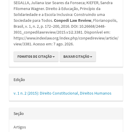
SEGALLA, Juliana Izar Soares da Fonseca; KIEFER, Sandra
artigo
Filomena Wagner. Direito à Educação, Princípio da
Solidariedade e a Escola Inclusiva: Construindo uma
Sociedade para Todos.
Conpedi Law Review
, Florianopolis,
Brasil, v. 1, n. 2, p. 172–200, 2016. DOI: 10.26668/2448-
3931_conpedilawreview/2015.v1i2.3381. Disponível em:
https://www.indexlaw.org/index.php/conpedireview/article/
view/3381. Acesso em: 7 ago. 2026.
FOMATOS DE CITAÇÃO
BAIXAR CITAÇÃO
Edição
v. 1 n. 2 (2015): Direito Constitucional, Direitos Humanos
Seção
Artigos