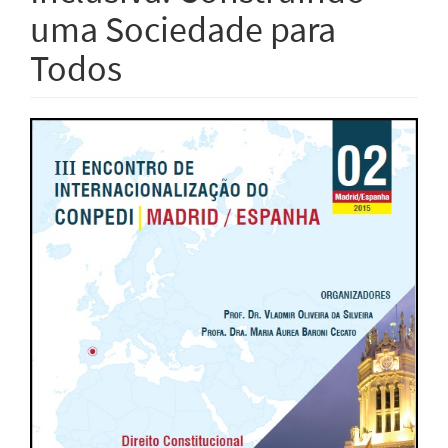
uma Sociedade para
Todos
Barra
lateral
de
artigos