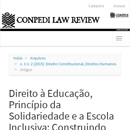
Navegação
Cadastro
Acesso
Principal
Conteúdo
principal
Barra
Lateral
Toggl
naviga
Início
Arquivos
v. 1 n. 2 (2015): Direito Constitucional, Direitos Humanos
Artigos
Direito à Educação,
Princípio da
Solidariedade e a Escola
Inclusiva: Construindo