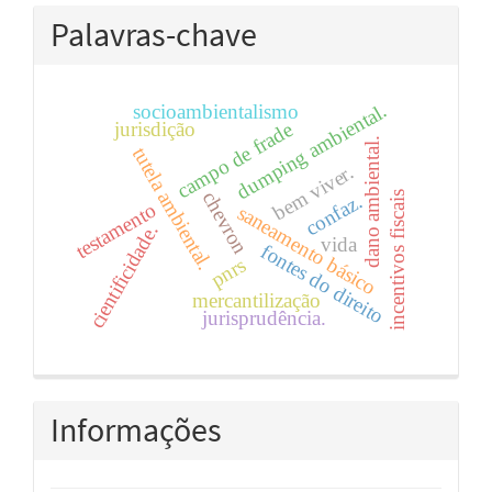
Palavras-chave
dumping ambiental.
socioambientalismo
jurisdição
campo de frade
dano ambiental.
tutela ambiental.
bem viver.
chevron
incentivos fiscais
confaz.
testamento
saneamento básico
cientificidade.
vida
fontes do direito
pnrs
mercantilização
jurisprudência.
Informações