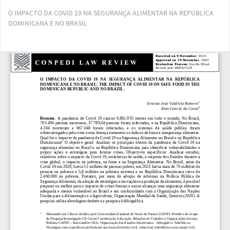
Voltar
O IMPACTO DA COVID 19 NA SEGURANÇA ALIMENTAR NA REPÚBLICA
aos
DOMINICANA E NO BRASIL
Detalhes
do
Artigo
Bai
Ba
PD