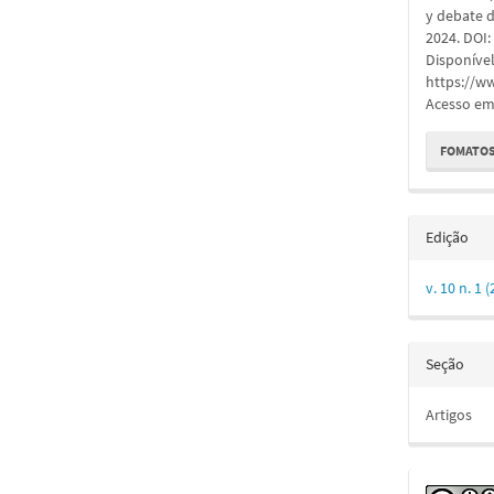
artigo
y debate 
2024. DOI
Disponíve
https://w
Acesso em:
FOMATOS
Edição
v. 10 n. 
Seção
Artigos