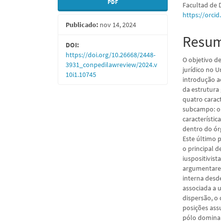
PDF
Facultad de
lateral
do
https://orci
Publicado:
nov 14, 2024
de
artigo
Resu
artigos
princi
DOI:
https://doi.org/10.26668/2448-
O objetivo d
3931_conpedilawreview/2024.v
jurídico no 
10i1.10745
introdução a
da estrutura
quatro carac
subcampo: o
característic
dentro do órg
Este último 
o principal 
iuspositivist
argumentare
interna desde
associada a 
dispersão, o 
posições ass
pólo dominan