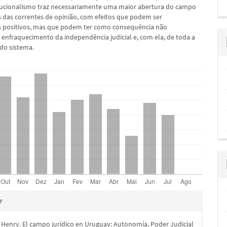
ucionalismo traz necessariamente uma maior abertura do campo
as das correntes de opinião, com efeitos que podem ser
s positivos, mas que podem ter como consequência não
o enfraquecimento da independência judicial e, com ela, de toda a
 do sistema.
hes
r
Henry. El campo jurídico en Uruguay: Autonomía, Poder Judicial