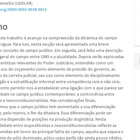
 Derecho (UDELAR)
d.org/0000-0002-9638-981X
mo
pal
este trabalho é avançar na compreensão da dinâmica do campo
Uruguai. Para isso, nesta secção será apresentada uma breve
o conceito de campo jurídico. Em seguida, será feita uma descrição
 geral do campo entre 1985 e a atualidade. Depois serão exploradas
terísticas relevantes do Poder Judiciário, entendido como um
 uso do orçamento como elemento de pressão do governo, as
as da carreira judicial, seu uso como elemento de disciplinamento
ão e a estratificação informal entre competência civis e não civis.
ponto permitir-nos-á estabelecer uma ligação com o que parece ser
debate no campo jurídico contemporâneo: a controvérsia entre
as e neoconstitucionalistas. Nas considerações finais,
mos que o campo jurídico tem aumentado a sua diferenciação
, pelo menos, o fim da ditadura. Essa diferenciação pode ser
uma dispersão de posições na produção dogmática. Nesta
debate entre iuspositivistas e neoconstitucionalistas reflecte as
umidas em torno da principal falha do campo, aquela que separa o
te do pólo dominado, pólos cujos perfis são ainda pouco nítidos.