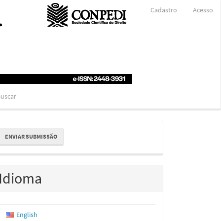
Cadastro
Acesso
uscar
nviar
ENVIAR SUBMISSÃO
ubmissão
Idioma
English