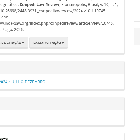
dogmático.
Conpedi Law Review
, Florianopolis, Brasil, v. 10, n. 1,
: 10.26668/2448-3931_conpedilawreview/2024.v10i1.10745.
l em:
ww.indexlaw.org/index.php/conpedireview/article/view/10745.
 7 ago. 2026.
 DE CITAÇÃO
BAIXAR CITAÇÃO
1 (2024): JULHO-DEZEMBRO