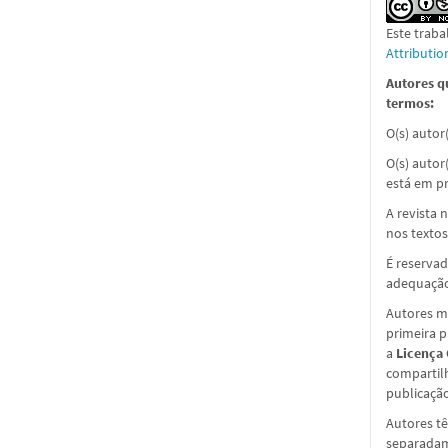
Este traba
Attributi
Autores q
termos:
O(s) autor
O(s) autor
está em pr
A revista 
nos textos
É reservad
adequação
Autores ma
primeira 
a
Licença
compartil
publicação 
Autores tê
separadame