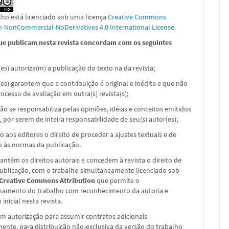
lho está licenciado sob uma licença
Creative Commons
on-NonCommercial-NoDerivatives 4.0 International License
.
ue publicam nesta revista concordam com os seguintes
(es) autoriza(m) a publicação do texto na da revista;
(es) garantem que a contribuição é original e inédita e que não
ocesso de avaliação em outra(s) revista(s);
não se responsabiliza pelas opiniões, idéias e conceitos emitidos
, por serem de inteira responsabilidade de seu(s) autor(es);
o aos editores o direito de proceder a ajustes textuais e de
 às normas da publicação.
ntém os direitos autorais e concedem à revista o direito de
publicação, com o trabalho simultaneamente licenciado sob
 Creative Commons Attribution
que permite o
hamento do trabalho com reconhecimento da autoria e
inicial nesta revista.
m autorização para assumir contratos adicionais
nte, para distribuição não-exclusiva da versão do trabalho