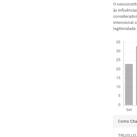
O neoconstit
às influênci
considerado
intencional 
legitimidade
Downloads
Detal
Como Cita
do
TRUJILLO, 