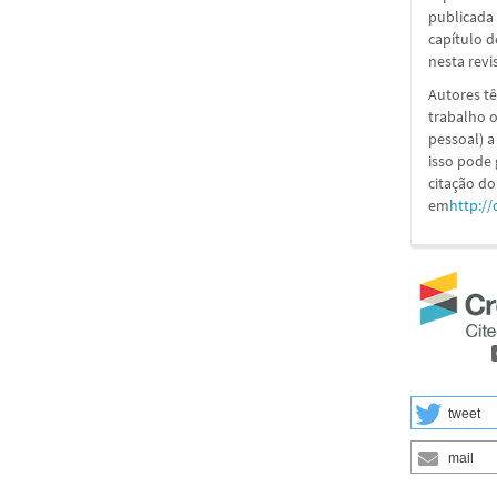
publicada 
capítulo d
nesta revi
Autores tê
trabalho o
pessoal) a
isso pode
citação do
em
http://
tweet
mail