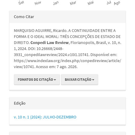
Detalhes
Como Citar
do
MARQUISIO AGUIRRE, Ricardo. A CONTINUIDADE ENTRE A
artigo
FORMA E O IDEAL MORAL: TRÊS CONCEPÇÕES DE ESTADO DE
DIREITO.
Conpedi Law Review
, Florianopolis, Brasil, v. 10, n.
1, 2024. DOI: 10.26668/2448-
3931_conpedilawreview/2024.v10i1.10741. Disponível em:
https://www.indexlaw.org/index.php/conpedireview/article/
view/10741. Acesso em: 7 ago. 2026.
FOMATOS DE CITAÇÃO
BAIXAR CITAÇÃO
Edição
v. 10 n. 1 (2024): JULHO-DEZEMBRO