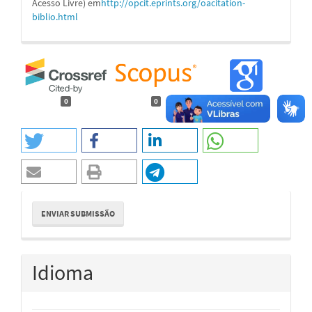
Acesso Livre) em
http://opcit.eprints.org/oacitation-
biblio.html
0
0
Enviar
ENVIAR SUBMISSÃO
Submissão
Idioma