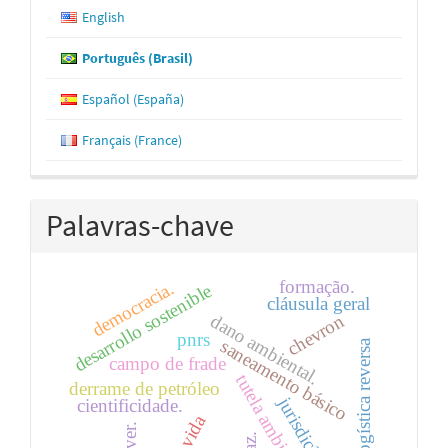
English
Português (Brasil)
Español (España)
Français (France)
Palavras-chave
formação.
democracia.
desarrollo sostenible
cláusula geral
dano ambiental.
chevron
pnrs
saneamento básico
logística reversa
campo de frade
tutela ambiental.
derrame de petróleo
jurisdição
cientificidade.
vida