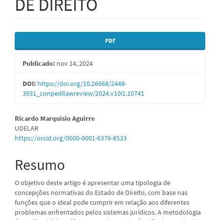
DE DIREITO
Barra
PDF
lateral
Publicado:
nov 14, 2024
de
artigos
DOI:
https://doi.org/10.26668/2448-
3931_conpedilawreview/2024.v10i1.10741
Conteúdo
Ricardo Marquisio Aguirre
UDELAR
do
https://orcid.org/0000-0001-6376-8533
artigo
Resumo
principal
O objetivo deste artigo é apresentar uma tipologia de
concepções normativas do Estado de Direito, com base nas
funções que o ideal pode cumprir em relação aos diferentes
problemas enfrentados pelos sistemas jurídicos. A metodologia