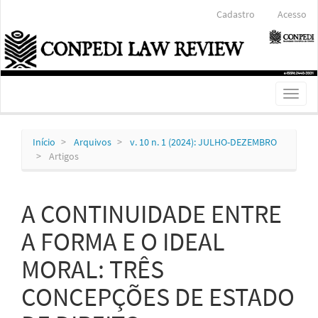
Navegação
Cadastro
Acesso
Principal
Conteúdo
principal
Barra
Lateral
Toggl
naviga
Início
Arquivos
v. 10 n. 1 (2024): JULHO-DEZEMBRO
Artigos
A CONTINUIDADE ENTRE
A FORMA E O IDEAL
MORAL: TRÊS
CONCEPÇÕES DE ESTADO