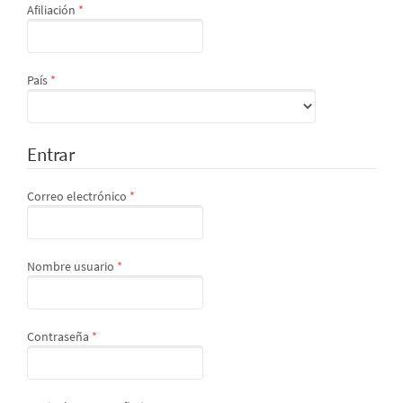
Obligatorio
Afiliación
*
Obligatorio
País
*
Entrar
Obligatorio
Correo electrónico
*
Obligatorio
Nombre usuario
*
Obligatorio
Contraseña
*