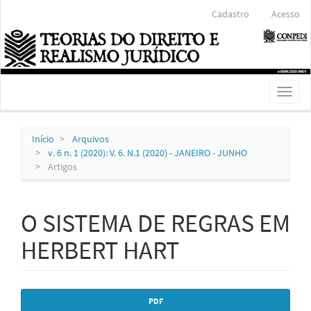
Navegação
Cadastro
Acesso
Principal
Conteúdo
principal
Barra
Lateral
Toggl
naviga
Início
Arquivos
v. 6 n. 1 (2020): V. 6. N.1 (2020) - JANEIRO - JUNHO
Artigos
O SISTEMA DE REGRAS EM
HERBERT HART
Barra
PDF