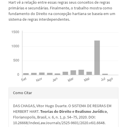
Hart vê a relação entre essas regras seus conceitos de regras
primárias e secundárias. Finalmente, o trabalho mostra como
fundamento do Direito na concepção hartiana se baseia em um
sistema de regras interdependentes.
Downloads
Detalhes
Como Citar
do
DAS CHAGAS, Vitor Hugo Duarte. O SISTEMA DE REGRAS EM
artigo
HERBERT HART.
Teorias do Direito e Realismo Jurídico
,
Florianopolis, Brasil, v. 6, n. 1, p. 54–75, 2020. DOI:
10.26668/IndexLawJournals/2525-9601/2020.v6i1.6648.