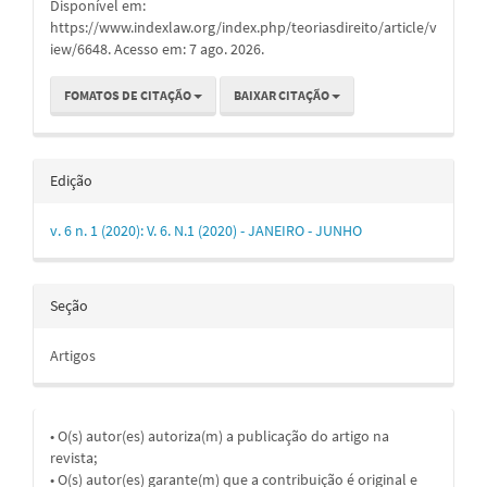
Disponível em:
https://www.indexlaw.org/index.php/teoriasdireito/article/v
iew/6648. Acesso em: 7 ago. 2026.
FOMATOS DE CITAÇÃO
BAIXAR CITAÇÃO
Edição
v. 6 n. 1 (2020): V. 6. N.1 (2020) - JANEIRO - JUNHO
Seção
Artigos
• O(s) autor(es) autoriza(m) a publicação do artigo na
revista;
• O(s) autor(es) garante(m) que a contribuição é original e