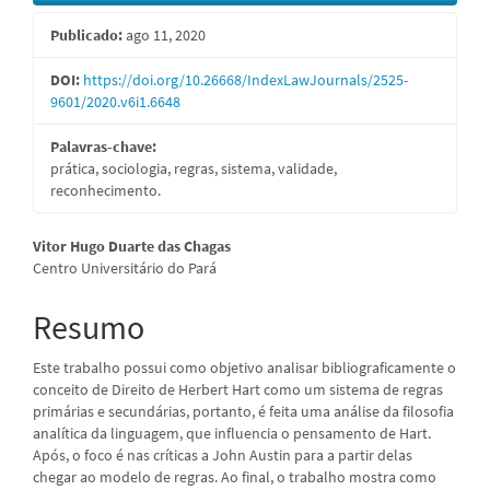
lateral
Publicado:
ago 11, 2020
de
artigos
DOI:
https://doi.org/10.26668/IndexLawJournals/2525-
9601/2020.v6i1.6648
Palavras-chave:
prática, sociologia, regras, sistema, validade,
reconhecimento.
Conteúdo
Vitor Hugo Duarte das Chagas
Centro Universitário do Pará
do
artigo
Resumo
principal
Este trabalho possui como objetivo analisar bibliograficamente o
conceito de Direito de Herbert Hart como um sistema de regras
primárias e secundárias, portanto, é feita uma análise da filosofia
analítica da linguagem, que influencia o pensamento de Hart.
Após, o foco é nas críticas a John Austin para a partir delas
chegar ao modelo de regras. Ao final, o trabalho mostra como