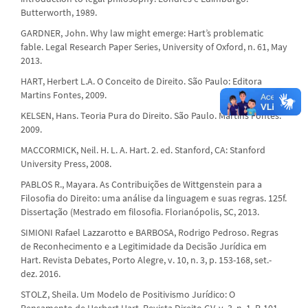
Butterworth, 1989.
GARDNER, John. Why law might emerge: Hart’s problematic
fable. Legal Research Paper Series, University of Oxford, n. 61, May
2013.
HART, Herbert L.A. O Conceito de Direito. São Paulo: Editora
Martins Fontes, 2009.
KELSEN, Hans. Teoria Pura do Direito. São Paulo. Martins Fontes.
2009.
MACCORMICK, Neil. H. L. A. Hart. 2. ed. Stanford, CA: Stanford
University Press, 2008.
PABLOS R., Mayara. As Contribuições de Wittgenstein para a
Filosofia do Direito: uma análise da linguagem e suas regras. 125f.
Dissertação (Mestrado em filosofia. Florianópolis, SC, 2013.
SIMIONI Rafael Lazzarotto e BARBOSA, Rodrigo Pedroso. Regras
de Reconhecimento e a Legitimidade da Decisão Jurídica em
Hart. Revista Debates, Porto Alegre, v. 10, n. 3, p. 153-168, set.-
dez. 2016.
STOLZ, Sheila. Um Modelo de Positivismo Jurídico: O
Pensamento de Herbert Hart. Revista Direito GV. v. 3. n. 1. P. 101-