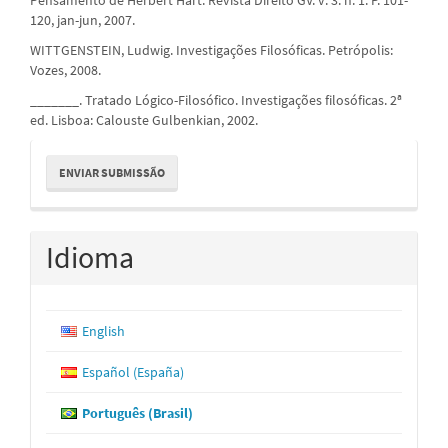
120, jan-jun, 2007.
WITTGENSTEIN, Ludwig. Investigações Filosóficas. Petrópolis:
Vozes, 2008.
_______. Tratado Lógico-Filosófico. Investigações filosóficas. 2ª
ed. Lisboa: Calouste Gulbenkian, 2002.
Enviar
ENVIAR SUBMISSÃO
Submissão
Idioma
English
Español (España)
Português (Brasil)