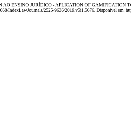
ION AO ENSINO JURÍDICO - APLICATION OF GAMIFICATION
10.26668/IndexLawJournals/2525-9636/2019.v5i1.5676. Disponível em: ht