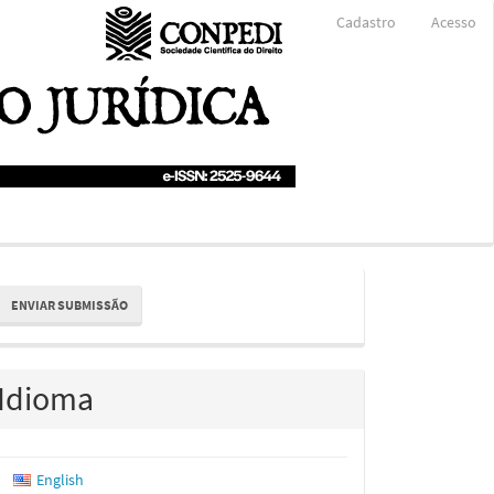
Cadastro
Acesso
nviar
ENVIAR SUBMISSÃO
ubmissão
Idioma
English