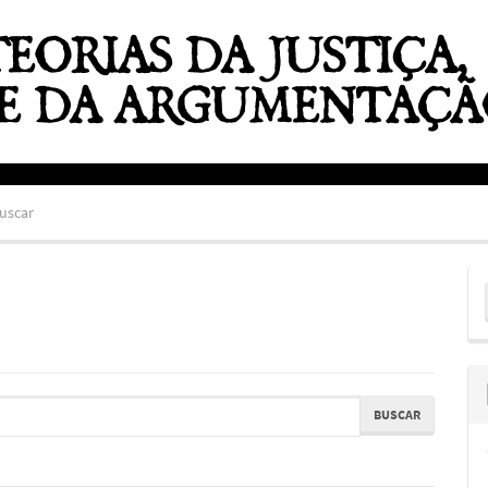
uscar
E
S