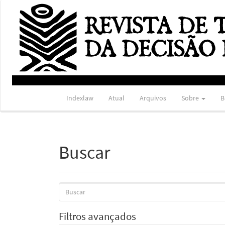
Navegação
Principal
Conteúdo
principal
Barra
Lateral
Indexlaw
Atual
Arquivos
Sobre
B
Buscar
Pesquisar
termo
Filtros avançados