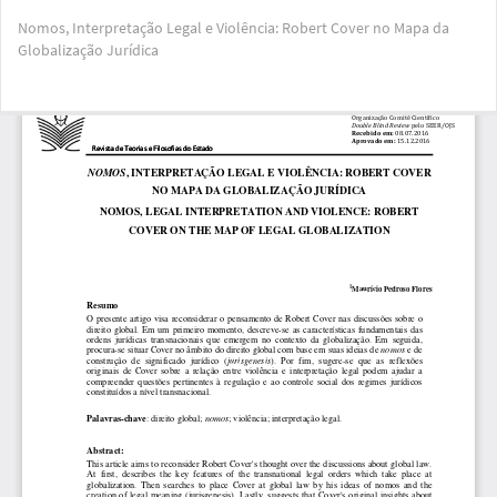
Voltar
Nomos, Interpretação Legal e Violência: Robert Cover no Mapa da
aos
Globalização Jurídica
Detalhes
do
Artigo
Bai
Ba
PD