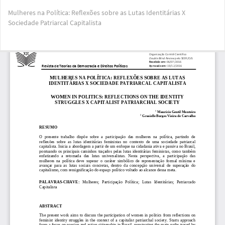
Voltar
Mulheres na Política: Reflexões sobre as Lutas Identitárias X
aos
Sociedade Patriarcal Capitalista
Detalhes
do
Artigo
Bai
Ba
PD