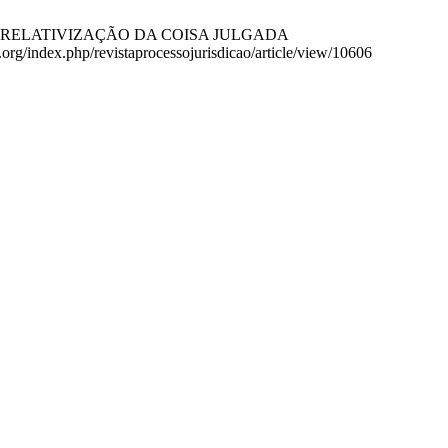
A E A RELATIVIZAÇÃO DA COISA JULGADA
g/index.php/revistaprocessojurisdicao/article/view/10606