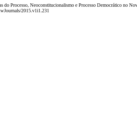
ias do Processo, Neoconstitucionalismo e Processo Democrático no No
LawJournals/2015.v1i1.231