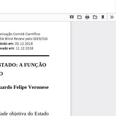
Bai
Ba
PD