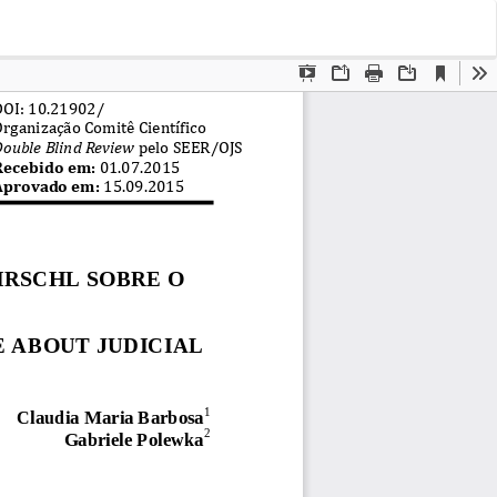
Bai
Ba
PD