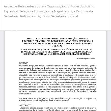
Voltar
Aspectos Relevantes sobre a Organização do Poder Judiciário
aos
Espanhol: Seleção e Formação de Magistrados, a Reforma da
Detalhes
Secretaria Judicial e a Figura do Secretário Judicial
do
Artigo
Bai
Ba
PD