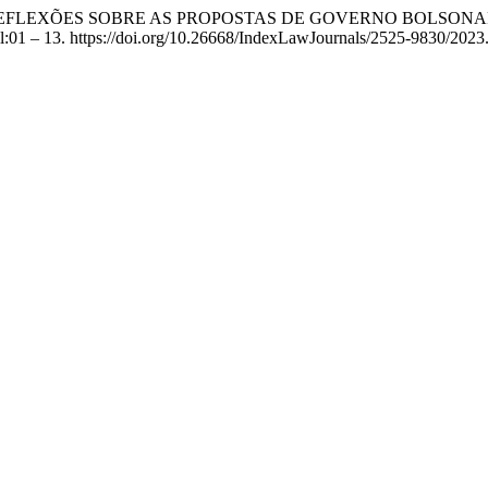
ASIL? REFLEXÕES SOBRE AS PROPOSTAS DE GOVERNO BOLSO
sil:01 – 13. https://doi.org/10.26668/IndexLawJournals/2525-9830/2023