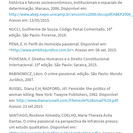
histórica e fatores socioeconômicos, institucionais e espaciais de
determinação. Manaus, 2006. Disponível em:
http://www.abep.nepo.unicamp.br/encontro2006/docspdf/ABEP2006_
Acesso em: 13/05/2015.
NUCCI, Guilherme de Souza. Código Penal Comentado. 16ª
edição. São Paulo: Forense, 2016.
PENA, E. H. Perfil do Homicida passional. Disponível em:
<
http://www.ambitojuridico.com.br
>. Acesso em: 06 set. 2015.
PIOVESAN, F. Direitos Humanos e o Direito Constitucional
Internacional. 15ª edição. São Paulo: Saraiva, 2015.
RABINOWICZ, Léon. O crime passional. edição. São Paulo: Mundo
Jurídico, 2007.
RUSSEL. Diana E.H; RADFORD, Jill. Femicide: the politics of
woman killing. New York: Twayne Publishers, 1992. Disponível
em:
http://www.dianarussell.com/f/femicde%28small%29.pdf
.
Acesso: 23 set.2015.
SANTIAGO, Rosilene Almeida; COELHO, Maria Thereza Ávila
Dantas. O crime passional na perspectiva de infratores presos:
um estudo qualitativo. Disponível em:
<
http://www.scielo.br/pdf/pe/v15n1/a10v15n1.pdf
>. Acesso em: