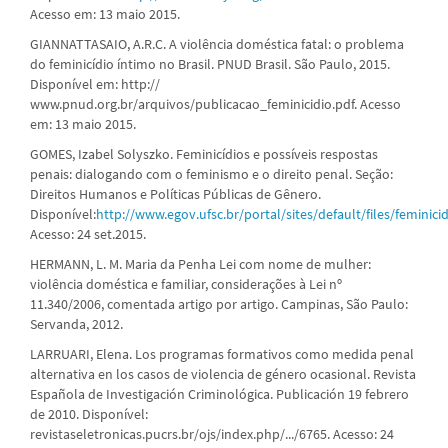
Acesso em: 13 maio 2015.
GIANNATTASAIO, A.R.C. A violência doméstica fatal: o problema
do feminicídio íntimo no Brasil. PNUD Brasil. São Paulo, 2015.
Disponível em: http://
www.pnud.org.br/arquivos/publicacao_feminicidio.pdf. Acesso
em: 13 maio 2015.
GOMES, Izabel Solyszko. Feminicídios e possíveis respostas
penais: dialogando com o feminismo e o direito penal. Seção:
Direitos Humanos e Políticas Públicas de Gênero.
Disponível:
http://www.egov.ufsc.br/portal/sites/default/files/feminic
Acesso: 24 set.2015.
HERMANN, L. M. Maria da Penha Lei com nome de mulher:
violência doméstica e familiar, considerações à Lei nº
11.340/2006, comentada artigo por artigo. Campinas, São Paulo:
Servanda, 2012.
LARRUARI, Elena. Los programas formativos como medida penal
alternativa en los casos de violencia de género ocasional. Revista
Española de Investigación Criminológica. Publicación 19 febrero
de 2010. Disponível:
revistaseletronicas.pucrs.br/ojs/index.php/.../6765. Acesso: 24