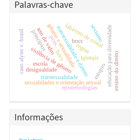
Palavras-chave
labirinto de cristal
gênero e sexualidade
sexismo
transexualidade e direito
educação para diversidade
teto de vidro
princípios
caso alyne v. brasil
pcns.
bncc
regras
violência de gênero
brics
ensino do direito
lgbttqis
escola
estupro
desigualdade
transexualidade
sexualidades e orientação sexual
epistemologias
Informações