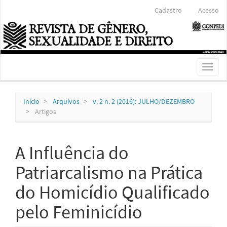
Navegação
Cadastro
Acesso
Principal
Conteúdo
principal
Barra
Lateral
Toggl
naviga
Início
Arquivos
v. 2 n. 2 (2016): JULHO/DEZEMBRO
Artigos
A Influência do
Patriarcalismo na Prática
do Homicídio Qualificado
pelo Feminicídio