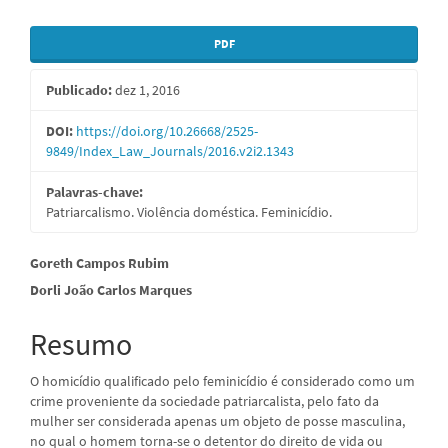
Barra
PDF
lateral
Publicado:
dez 1, 2016
de
artigos
DOI:
https://doi.org/10.26668/2525-
9849/Index_Law_Journals/2016.v2i2.1343
Palavras-chave:
Patriarcalismo. Violência doméstica. Feminicídio.
Conteúdo
Goreth Campos Rubim
Dorli João Carlos Marques
do
artigo
Resumo
principal
O homicídio qualificado pelo feminicídio é considerado como um
crime proveniente da sociedade patriarcalista, pelo fato da
mulher ser considerada apenas um objeto de posse masculina,
no qual o homem torna-se o detentor do direito de vida ou