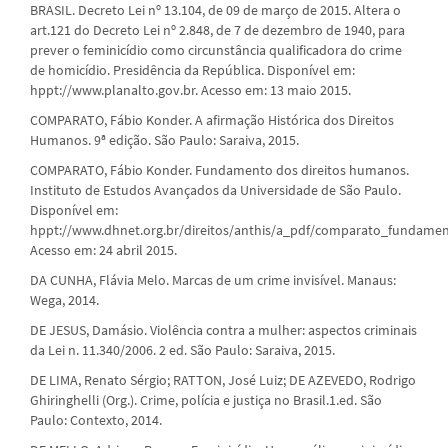
BRASIL. Decreto Lei nº 13.104, de 09 de março de 2015. Altera o
art.121 do Decreto Lei nº 2.848, de 7 de dezembro de 1940, para
prever o feminicídio como circunstância qualificadora do crime
de homicídio. Presidência da República. Disponível em:
hppt://www.planalto.gov.br. Acesso em: 13 maio 2015.
COMPARATO, Fábio Konder. A afirmação Histórica dos Direitos
Humanos. 9ª edição. São Paulo: Saraiva, 2015.
COMPARATO, Fábio Konder. Fundamento dos direitos humanos.
Instituto de Estudos Avançados da Universidade de São Paulo.
Disponível em:
hppt://www.dhnet.org.br/direitos/anthis/a_pdf/comparato_fundamen
Acesso em: 24 abril 2015.
DA CUNHA, Flávia Melo. Marcas de um crime invisível. Manaus:
Wega, 2014.
DE JESUS, Damásio. Violência contra a mulher: aspectos criminais
da Lei n. 11.340/2006. 2 ed. São Paulo: Saraiva, 2015.
DE LIMA, Renato Sérgio; RATTON, José Luiz; DE AZEVEDO, Rodrigo
Ghiringhelli (Org.). Crime, polícia e justiça no Brasil.1.ed. São
Paulo: Contexto, 2014.