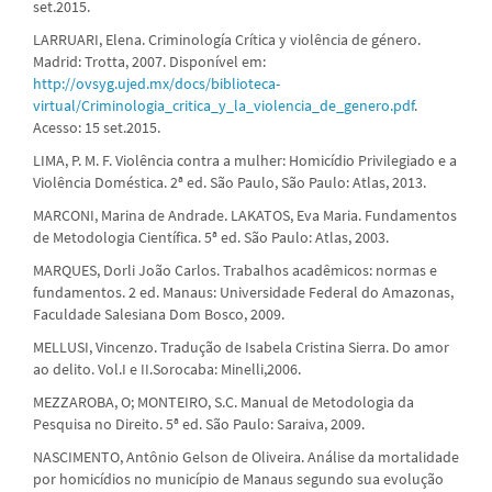
set.2015.
LARRUARI, Elena. Criminología Crítica y violência de género.
Madrid: Trotta, 2007. Disponível em:
http://ovsyg.ujed.mx/docs/biblioteca-
virtual/Criminologia_critica_y_la_violencia_de_genero.pdf
.
Acesso: 15 set.2015.
LIMA, P. M. F. Violência contra a mulher: Homicídio Privilegiado e a
Violência Doméstica. 2ª ed. São Paulo, São Paulo: Atlas, 2013.
MARCONI, Marina de Andrade. LAKATOS, Eva Maria. Fundamentos
de Metodologia Científica. 5ª ed. São Paulo: Atlas, 2003.
MARQUES, Dorli João Carlos. Trabalhos acadêmicos: normas e
fundamentos. 2 ed. Manaus: Universidade Federal do Amazonas,
Faculdade Salesiana Dom Bosco, 2009.
MELLUSI, Vincenzo. Tradução de Isabela Cristina Sierra. Do amor
ao delito. Vol.I e II.Sorocaba: Minelli,2006.
MEZZAROBA, O; MONTEIRO, S.C. Manual de Metodologia da
Pesquisa no Direito. 5ª ed. São Paulo: Saraiva, 2009.
NASCIMENTO, Antônio Gelson de Oliveira. Análise da mortalidade
por homicídios no município de Manaus segundo sua evolução