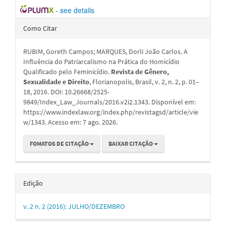
-
see details
Detalhes
Como Citar
do
RUBIM, Goreth Campos; MARQUES, Dorli João Carlos. A
artigo
Influência do Patriarcalismo na Prática do Homicídio
Qualificado pelo Feminicídio.
Revista de Gênero,
Sexualidade e Direito
, Florianopolis, Brasil, v. 2, n. 2, p. 01–
18, 2016. DOI: 10.26668/2525-
9849/Index_Law_Journals/2016.v2i2.1343. Disponível em:
https://www.indexlaw.org/index.php/revistagsd/article/vie
w/1343. Acesso em: 7 ago. 2026.
FOMATOS DE CITAÇÃO
BAIXAR CITAÇÃO
Edição
v. 2 n. 2 (2016): JULHO/DEZEMBRO