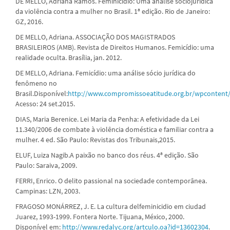
DE MELLO, Adriana Ramos. Feminicídio: Uma análise sociojurídica
da violência contra a mulher no Brasil. 1ª edição. Rio de Janeiro:
GZ, 2016.
DE MELLO, Adriana. ASSOCIAÇÃO DOS MAGISTRADOS
BRASILEIROS (AMB). Revista de Direitos Humanos. Femicídio: uma
realidade oculta. Brasília, jan. 2012.
DE MELLO, Adriana. Femicídio: uma análise sócio jurídica do
fenômeno no
Brasil.Disponível:
http://www.compromissoeatitude.org.br/wpconten
Acesso: 24 set.2015.
DIAS, Maria Berenice. Lei Maria da Penha: A efetividade da Lei
11.340/2006 de combate à violência doméstica e familiar contra a
mulher. 4 ed. São Paulo: Revistas dos Tribunais,2015.
ELUF, Luiza Nagib.A paixão no banco dos réus. 4ª edição. São
Paulo: Saraiva, 2009.
FERRI, Enrico. O delito passional na sociedade contemporânea.
Campinas: LZN, 2003.
FRAGOSO MONÁRREZ, J. E. La cultura delfeminicidio em ciudad
Juarez, 1993-1999. Fontera Norte. Tijuana, México, 2000.
Disponível em:
http://www.redalyc.org/artculo.oa?id=13602304
.