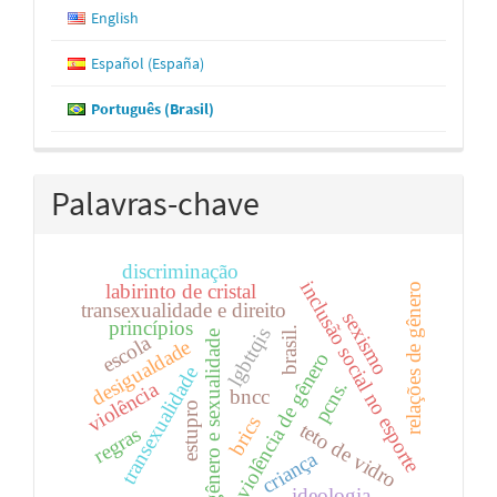
English
Español (España)
Português (Brasil)
Palavras-chave
discriminação
inclusão social no esporte
labirinto de cristal
relações de gênero
transexualidade e direito
sexismo
princípios
lgbttqis
brasil.
gênero e sexualidade
escola
desigualdade
violência de gênero
transexualidade
pcns.
violência
bncc
estupro
brics
teto de vidro
regras
criança
ideologia