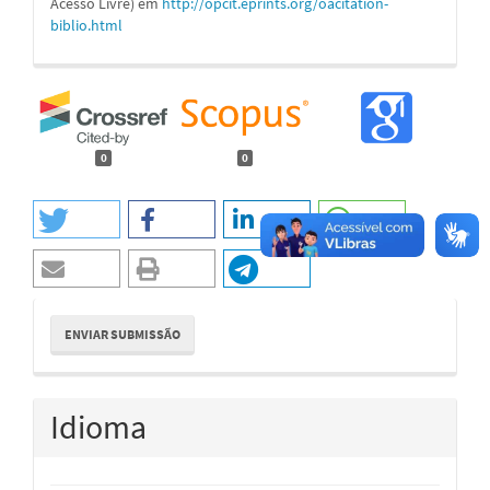
Acesso Livre) em
http://opcit.eprints.org/oacitation-
biblio.html
0
0
Enviar
ENVIAR SUBMISSÃO
Submissão
Idioma