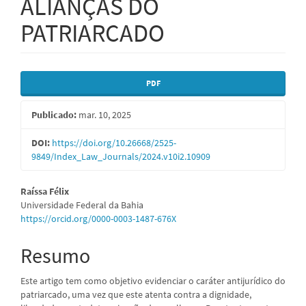
ALIANÇAS DO
PATRIARCADO
Barra
PDF
lateral
Publicado:
mar. 10, 2025
de
artigos
DOI:
https://doi.org/10.26668/2525-
9849/Index_Law_Journals/2024.v10i2.10909
Conteúdo
Raíssa Félix
Universidade Federal da Bahia
do
https://orcid.org/0000-0003-1487-676X
artigo
Resumo
principal
Este artigo tem como objetivo evidenciar o caráter antijurídico do
patriarcado, uma vez que este atenta contra a dignidade,