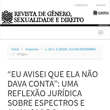
Navegação
Cadastro
Acesso
Principal
Conteúdo
principal
Barra
Lateral
Toggl
naviga
Início
Arquivos
v. 10 n. 2 (2024): JULHO-DEZEMBRO
Artigos
“EU AVISEI QUE ELA NÃO
DAVA CONTA”: UMA
REFLEXÃO JURÍDICA
SOBRE ESPECTROS E