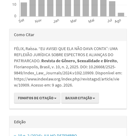
Detalhes
Como Citar
do
FÉLIX, Raíssa. “EU AVISEI QUE ELA NÃO DAVA CONTA”: UMA
artigo
REFLEXÃO JURÍDICA SOBRE ESPECTROS E ALIANÇAS DO
PATRIARCADO.
Revista de Gênero, Sexualidade e Direito
,
Florianopolis, Brasil, v. 10, n. 2, 2025. DOI: 10.26668/2525-
9849/Index_Law_Journals/2024.v10i2.10909. Disponível em:
https://www.indexlaw.org/index.php/revistagsd/article/vie
w/10909. Acesso em: 9 ago. 2026.
FOMATOS DE CITAÇÃO
BAIXAR CITAÇÃO
Edição
v. 10 n. 2 (2024): JULHO-DEZEMBRO