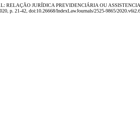
RURAL: RELAÇÃO JURÍDICA PREVIDENCIÁRIA OU ASSISTEN
e 2020, p. 21-42, doi:10.26668/IndexLawJournals/2525-9865/2020.v6i2.