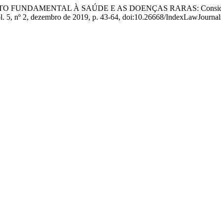
 DIREITO FUNDAMENTAL À SAÚDE E AS DOENÇAS RARAS: Consideraçõ
ol. 5, nº 2, dezembro de 2019, p. 43-64, doi:10.26668/IndexLawJourn