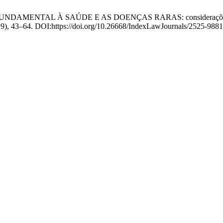
O FUNDAMENTAL À SAÚDE E AS DOENÇAS RARAS: considerações acerc
019), 43–64. DOI:https://doi.org/10.26668/IndexLawJournals/2525-988