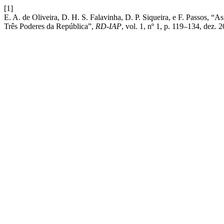
[1]
E. A. de Oliveira, D. H. S. Falavinha, D. P. Siqueira, e F. Passos, “A
Três Poderes da República”,
RD-IAP
, vol. 1, nº 1, p. 119–134, dez. 