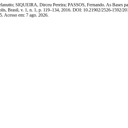
to; SIQUEIRA, Dirceu Pereira; PASSOS, Fernando. As Bases para a G
olis, Brasil, v. 1, n. 1, p. 119–134, 2016. DOI: 10.21902/2526-1592/2
35. Acesso em: 7 ago. 2026.